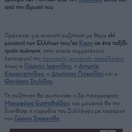
από την ίδρυσή του
.
Πρόκειται για ανοιχτή συζήτηση με θέμα
«Η
μουσική των Ελλήνων του/εκ
Καρς
σε ένα ταξίδι
τριών αιώνων»
, στην οποία συμμετέχουν
λειτουργοί της
ποντιακής μουσικής παράδοσης
όπως ο
Γιώργος Ιωαννίδης
, η
Αντωνία
Καραγιαννίδου
, ο
Δημήτρης Πιπερίδης
και ο
Θανάσης Στυλίδης
.
Τη συζήτηση θα συντονίσει η δρ Λαογραφίας
Μυροφόρα Ευσταθιάδου
, και μουσικά θα την
διανθίσει η χορωδία του Συλλόγου με χοράρχη
τον
Γιώργο Στεφανίδη
.