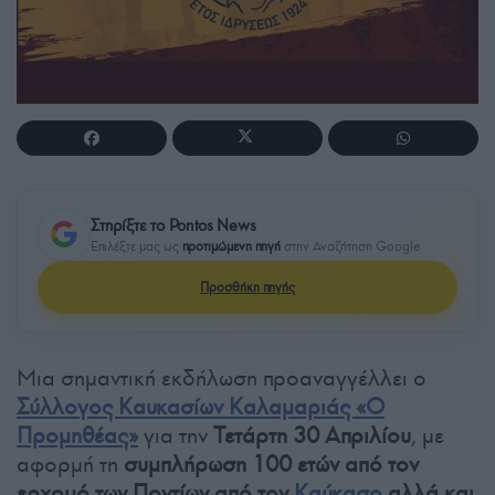
Στηρίξτε το Pontos News
Επιλέξτε μας ως
προτιμώμενη πηγή
στην Αναζήτηση Google
Προσθήκη πηγής
Μια σημαντική εκδήλωση προαναγγέλλει ο
Σύλλογος Καυκασίων Καλαμαριάς «Ο
Προμηθέας»
για την
Τετάρτη 30 Απριλίου
, με
αφορμή τη
συμπλήρωση 100 ετών από τον
ερχομό των Ποντίων από τον
Καύκασο
αλλά και