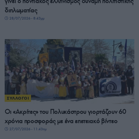
γίνει ο ποντιακός ελληνισμός δύναμη πολιτιστικής
διπλωματίας
28/07/2026 - 8:43μμ
ΣΥΛΛΟΓΟΙ
Οι «Ακρίτες» του Πολυκάστρου γιορτάζουν 60
χρόνια προσφοράς με ένα επετειακό βίντεο
27/07/2026 - 11:43πμ