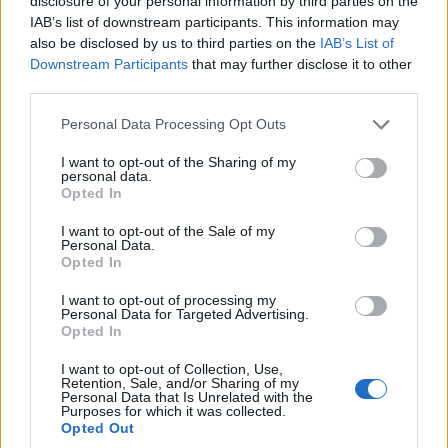
disclosure of your personal information by third parties on the
18/07/2026 - 11:51πμ
IAB’s list of downstream participants. This information may
also be disclosed by us to third parties on the
IAB’s List of
Downstream Participants
that may further disclose it to other
third parties.
Please note that this website/app uses one or more Google
Personal Data Processing Opt Outs
services and may gather and store information including but
not limited to your visit or usage behaviour. You may click to
I want to opt-out of the Sharing of my
personal data.
grant or deny consent to Google and its third-party tags to
Opted In
use your data for below specified purposes in below Google
consent section.
I want to opt-out of the Sale of my
Personal Data.
Opted In
ΣΥΛΛΟΓΟΙ
I want to opt-out of processing my
Personal Data for Targeted Advertising.
Μαθήματα ποντιακής διαλέκτου και πολιτισμού
Opted In
στην Αυστραλία
I want to opt-out of Collection, Use,
18/07/2026 - 9:20πμ
Retention, Sale, and/or Sharing of my
Personal Data that Is Unrelated with the
Purposes for which it was collected.
Opted Out