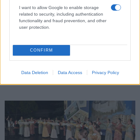
I want to allow Google to enable storage
related to security, including authentication
functionality and fraud prevention, and other
user protection.
ΣΥΛΛΟΓΟΙ
Ο Σύλλογος Ποντίων Μακροχωρίου ανέδειξε τη
CONFIRM
γεύση και την ιστορία του Πόντου στις
«Γαστρονομικές Συναντήσεις στους Πρόποδες
του Ολύμπου»
Data Deletion
Data Access
Privacy Policy
16/07/2026 - 11:14μμ