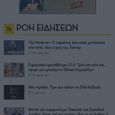
ΡΟΗ ΕΙΔΗΣΕΩΝ
Τζο Μπάιντεν: Ο καρκίνος έχει κάνει μετάσταση
στα οστά, λέει ο γιος του, Χάντερ
26 λεπτά πριν
Ευρωπαϊκό πρωτάθλημα U16: Τρία στα τρία και…
έφυγε για ημιτελικό η Εθνική Κορασίδων
55 λεπτά πριν
Νέα Αρτάκη: Προ των πυλών τα 50ά Κυζίκεια
1 ώρα πριν
Φιντάν για συμφωνία με Πακιστάν και Σαουδική
Αραβία: Είναι, επί της ουσίας, ίδια με το Άρθρο 5