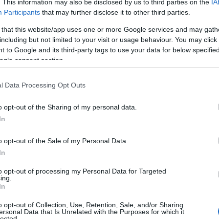
. This information may also be disclosed by us to third parties on the
IA
οπαρασκευή του φαγητού το βράδυ της Τρίτης
Participants
that may further disclose it to other third parties.
 that this website/app uses one or more Google services and may gath
including but not limited to your visit or usage behaviour. You may click 
 τοποθέτησαν το μοσχαρίσιο κρέας
 to Google and its third-party tags to use your data for below specifi
ogle consent section.
αζάνια, αφήνοντάς το
κεσκέκι
να
 βράδυ.
l Data Processing Opt Outs
o opt-out of the Sharing of my personal data.
In
o opt-out of the Sale of my Personal Data.
In
to opt-out of processing my Personal Data for Targeted
ing.
In
o opt-out of Collection, Use, Retention, Sale, and/or Sharing
ersonal Data that Is Unrelated with the Purposes for which it
lected.