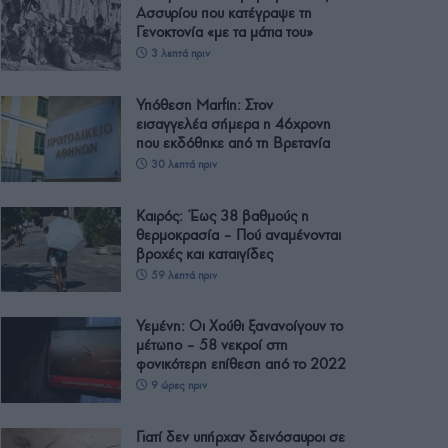
Ασσυρίου που κατέγραψε τη
Γενοκτονία «με τα μάτια του»
3 λεπτά πριν
Υπόθεση Marfin: Στον
εισαγγελέα σήμερα η 46χρονη
που εκδόθηκε από τη Βρετανία
30 λεπτά πριν
Καιρός: Έως 38 βαθμούς η
θερμοκρασία – Πού αναμένονται
βροχές και καταιγίδες
59 λεπτά πριν
Υεμένη: Οι Χούθι ξανανοίγουν το
μέτωπο – 58 νεκροί στη
φονικότερη επίθεση από το 2022
9 ώρες πριν
Γιατί δεν υπήρχαν δεινόσαυροι σε