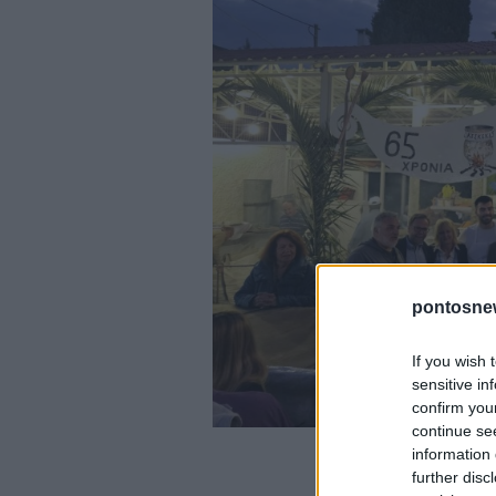
pontosne
If you wish 
sensitive in
confirm you
continue se
(Φωτ.: f
information 
further disc