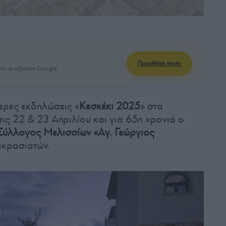
Προσθήκη πηγής
ην Αναζήτηση Google
μερες εκδηλώσεις «
Κεσκέκι 2025
» στα
τις 22 & 23 Απριλίου και για 65η χρονιά ο
 Σύλλογος Μελισσίων «Αγ. Γεώργιος
ικρασιατών.