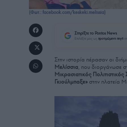
(Φωτ.: facebook.com/keskeki.melissia)
Στηρίξτε το Pontos News
Επιλέξτε μας ως
προτιμώμενη πηγή
στ
Στην ιστορία πέρασαν οι διή
Μελίσσια
, που διοργάνωσε σ
Μικρασιατικός Πολιτιστικός
Γκιούλμπαξε»
στην πλατεία Μ