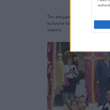
authenti
Την επόμενη μέρα, ανήμερα το
ευλογία του φαγητού, ακολού
χορού.