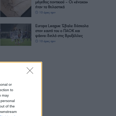
μέγεθος ποντικιού – Οι «ένοχοι»
ήταν τα θηλαστικά
10 ώρες πριν
Europa League: Έβαλε δύσκολα
στον εαυτό του ο ΠΑΟΚ και
ψάχνει διπλό στις Βρυξέλλες
10 ώρες πριν
sonal or
ection to
ou may
 personal
out of the
 downstream