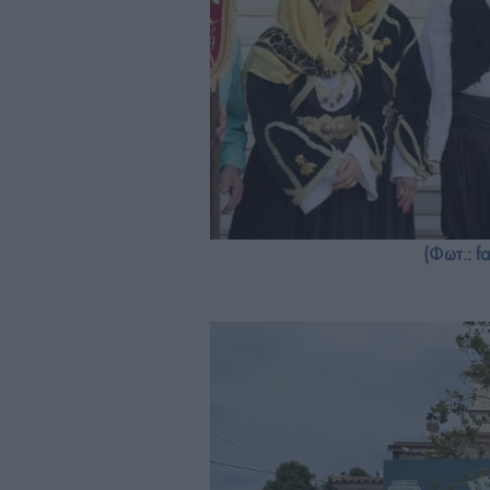
(Φωτ.: f