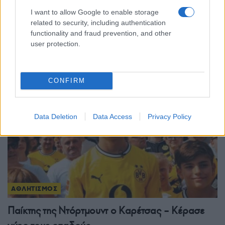
ΑΘΛΗΤΙΣΜΟΣ
I want to allow Google to enable storage
related to security, including authentication
Μόντρεαλ: Αποφασιστικός Τσιτσιπάς, πέρασε
functionality and fraud prevention, and other
user protection.
στον δεύτερο γύρο
4/08/2026 - 9:51μμ
CONFIRM
Data Deletion
Data Access
Privacy Policy
ΑΘΛΗΤΙΣΜΟΣ
Παίκτης της Ντόρτμουντ ο Καρέτσας – Κέρασε