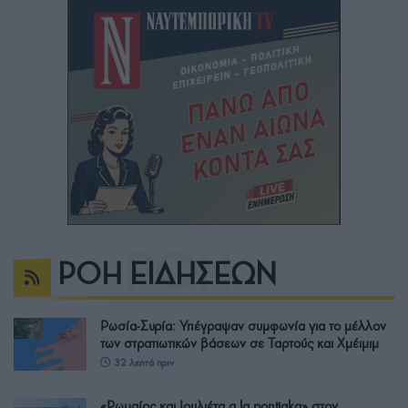
ΡΟΗ ΕΙΔΗΣΕΩΝ
Ρωσία-Συρία: Υπέγραψαν συμφωνία για το μέλλον
των στρατιωτικών βάσεων σε Ταρτούς και Χμέιμιμ
32 λεπτά πριν
«Ρωμαίος και Ιουλιέτα a la pontiaka» στον