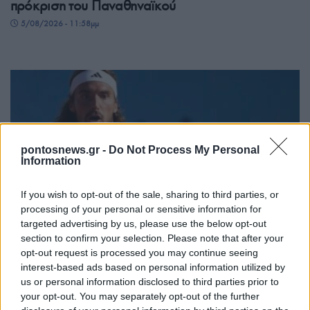
πρόκριση του Παναθηναϊκού
5/08/2026 - 11:58μμ
pontosnews.gr -
Do Not Process My Personal
Information
If you wish to opt-out of the sale, sharing to third parties, or
ΑΘΛΗΤΙΣΜΟΣ
processing of your personal or sensitive information for
targeted advertising by us, please use the below opt-out
Αποκλεισμός για τον Τσιτσιπά στον δεύτερο γύρο
section to confirm your selection. Please note that after your
του Μόντρεαλ
opt-out request is processed you may continue seeing
interest-based ads based on personal information utilized by
5/08/2026 - 9:40μμ
us or personal information disclosed to third parties prior to
your opt-out. You may separately opt-out of the further