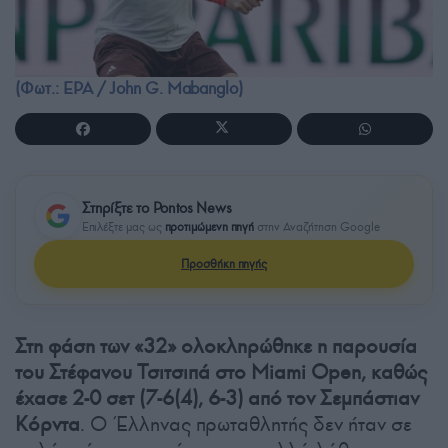
(Φωτ.: EPA / John G. Mabanglo)
Στηρίξτε το Pontos News
Επιλέξτε μας ως
προτιμώμενη πηγή
στην Αναζήτηση Google
Προσθήκη πηγής
Στη φάση των «32» ολοκληρώθηκε η παρουσία
του Στέφανου Τσιτσιπά στο Miami Open, καθώς
έχασε 2-0 σετ (7-6(4), 6-3) από τον Σεμπάστιαν
Κόρντα
. Ο Έλληνας πρωταθλητής δεν ήταν σε