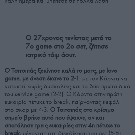
καλή ημέρα και υπέπεσε σε πολλά λάθη
Ο 27χρονος τενίστας μετά το
7ο game στο 2ο σετ, ζήτησε
ιατρικό τάιμ άουτ.
Ο Τσιτσιπάς ξεκίνησε καλά το ματς, με love
game, με άνεση έκανε το 2-1
, με τον Κόρντα να
κατακτά χωρίς δυσκολίες και τα δύο πρώτα δικά
του service game (2-2). Ο Κόρντα στην πρώτη
ευκαιρία πέτυχε το break, παίρνοντας κεφάλι
στο σκορ με 4-3.
Ο Τσιτσιπάς στο κρίσιμο
σημείο βρήκε αυτό που έψαχνε, αν και
σπατάλησε τρεις ευκαιρίες στην 4η πέτυχε το
break,
μένοντας στη διεκδίκηση του σετ (5-5).