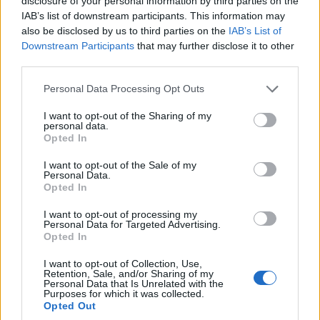
disclosure of your personal information by third parties on the
IAB’s list of downstream participants. This information may
also be disclosed by us to third parties on the
IAB’s List of
Downstream Participants
that may further disclose it to other
third parties.
Please note that this website/app uses one or more Google
Personal Data Processing Opt Outs
services and may gather and store information including but
not limited to your visit or usage behaviour. You may click to
I want to opt-out of the Sharing of my
personal data.
grant or deny consent to Google and its third-party tags to
Opted In
ΑΘΛΗΤΙΣΜΟΣ
use your data for below specified purposes in below Google
consent section.
I want to opt-out of the Sale of my
Ευρωπαϊκό πρωτάθλημα σκοποβολής Κ23: Τρία
Personal Data.
Opted In
μετάλλια για την Ελλάδα
I want to opt-out of processing my
5/08/2026 - 8:43μμ
Personal Data for Targeted Advertising.
Opted In
I want to opt-out of Collection, Use,
Retention, Sale, and/or Sharing of my
Personal Data that Is Unrelated with the
Purposes for which it was collected.
Opted Out