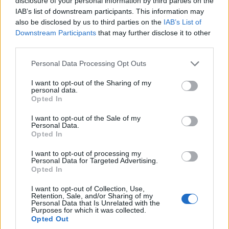
disclosure of your personal information by third parties on the
ΕΛΛΑΔΑ
IAB’s list of downstream participants. This information may
also be disclosed by us to third parties on the
IAB’s List of
Καιρός: Έως 38 βαθμούς η θερμοκρασία – Πού
Downstream Participants
that may further disclose it to other
αναμένονται βροχές και καταιγίδες
third parties.
7/08/2026 - 8:08πμ
Please note that this website/app uses one or more Google
Personal Data Processing Opt Outs
services and may gather and store information including but
not limited to your visit or usage behaviour. You may click to
I want to opt-out of the Sharing of my
personal data.
grant or deny consent to Google and its third-party tags to
Opted In
use your data for below specified purposes in below Google
consent section.
I want to opt-out of the Sale of my
Personal Data.
Opted In
I want to opt-out of processing my
Personal Data for Targeted Advertising.
Opted In
ΕΛΛΑΔΑ
I want to opt-out of Collection, Use,
Retention, Sale, and/or Sharing of my
Personal Data that Is Unrelated with the
Πυρκαγιές: Ολοκληρώθηκαν 325 αυτοψίες της
Purposes for which it was collected.
Opted Out
στις πυρόπληκτες περιοχές όλης της χώρας