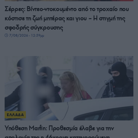
Σέρρες: Βίντεο-ντοκουμέντο από το τροχαίο που
κόστισε τη ζωή μητέρας και γιου – Η στιγμή της
σφοδρής σύγκρουσης
7/08/2026 - 12:59μμ
ΕΛΛΑΔΑ
Υπόθεση Marfin: Προθεσμία έλαβε για την
απολογία της η 46χρονη κατηγορούμενη