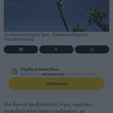
Ανοιξιάτικος καιρός (φωτ.: Eurokinissi/Βασίλης
Παπαδόπουλος)
Στηρίξτε το Pontos News
Επιλέξτε μας ως
προτιμώμενη πηγή
στην Αναζήτηση Google
Προσθήκη πηγής
Στα δυτικά προβλέπονται λίγες νεφώσεις
παροδικά κατά τόπους αυξημένες, με