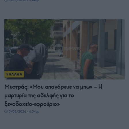
ΕΛΛΑΔΑ
Μυστράς: «Μου απαγόρευε να μπω» – Η
μαρτυρία της αδελφής για το
ξενοδοχείο-«φρούριο»
5/08/2026 - 4:04μμ