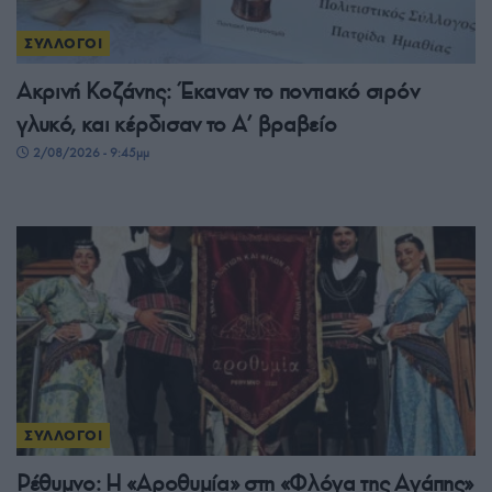
ΣΥΛΛΟΓΟΙ
Ακρινή Κοζάνης: Έκαναν το ποντιακό σιρόν
γλυκό, και κέρδισαν το A’ βραβείο
2/08/2026 - 9:45μμ
ΣΥΛΛΟΓΟΙ
Ρέθυμνο: Η «Αροθυμία» στη «Φλόγα της Αγάπης»