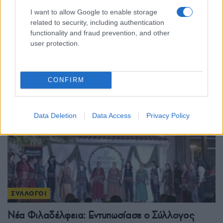
ΣΥΛΛΟΓΟΙ
I want to allow Google to enable storage
Χωρύγι: Οι φετινές εκδηλώσεις του Προφήτη Ηλία
related to security, including authentication
functionality and fraud prevention, and other
είχαν ευχάριστες εκπλήξεις, και ένα τρικούβερτο
user protection.
ποντιακό γλέντι σε δύο επεισόδια
21/07/2026 - 10:44μμ
CONFIRM
Data Deletion
Data Access
Privacy Policy
ΣΥΛΛΟΓΟΙ
Νέα Φιλαδέλφεια: Εντυπωσίασε ο Σύλλογος