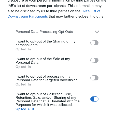
disclosure of your personal information by third parties on the
IAB’s list of downstream participants. This information may
also be disclosed by us to third parties on the
IAB’s List of
Downstream Participants
that may further disclose it to other
third parties.
Please note that this website/app uses one or more Google
Personal Data Processing Opt Outs
services and may gather and store information including but
ΣΥΛΛΟΓΟΙ
not limited to your visit or usage behaviour. You may click to
I want to opt-out of the Sharing of my
personal data.
grant or deny consent to Google and its third-party tags to
Ένωση Ποντίων Γλυφάδας: Μια βραδιά με τον
Opted In
use your data for below specified purposes in below Google
Τάκη Βαμβακίδη που κατέληξε σε αυθεντικό
consent section.
I want to opt-out of the Sale of my
Personal Data.
ποντιακό γλέντι
Opted In
23/07/2026 - 1:15μμ
I want to opt-out of processing my
Personal Data for Targeted Advertising.
Opted In
I want to opt-out of Collection, Use,
Retention, Sale, and/or Sharing of my
Personal Data that Is Unrelated with the
Purposes for which it was collected.
Opted Out