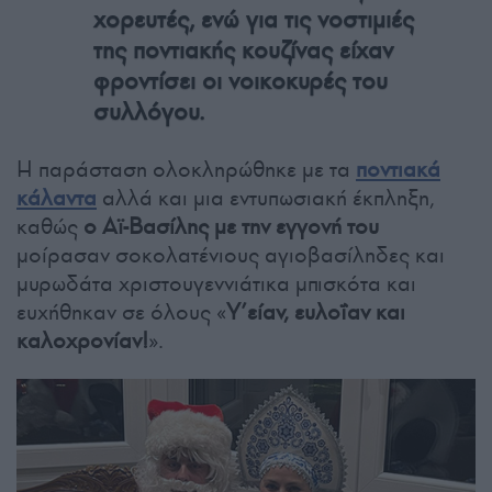
χορευτές, ενώ για τις νοστιμιές
της ποντιακής κουζίνας είχαν
φροντίσει οι νοικοκυρές του
συλλόγου.
Η παράσταση ολοκληρώθηκε με τα
ποντιακά
κάλαντα
αλλά και μια εντυπωσιακή έκπληξη,
καθώς
ο Αϊ-Βασίλης με την εγγονή του
μοίρασαν σοκολατένιους αγιοβασίληδες και
μυρωδάτα χριστουγεννιάτικα μπισκότα και
ευχήθηκαν σε όλους «
Υ’είαν, ευλοΐαν και
καλοχρονίαν!
».