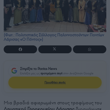
(Φωτ.: Πολιτιστικός Σύλλογος Παλιννοστούντων Ποντίων
Λάρισας «Ο Πόντος»)
Στηρίξτε το Pontos News
Επιλέξτε μας ως
προτιμώμενη πηγή
στην Αναζήτηση Google
Προσθήκη πηγής
Μια βραδιά αφιερωμένη στους τροφίμους του
Δημοτικού Γηροκομείου Λάρισας
διοργάνωσε