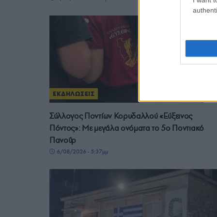
authenti
ΕΚΔΗΛΩΣΕΙΣ
Σύλλογος Ποντίων Κορυδαλλού «Εύξεινος
Πόντος»: Με μεγάλα ονόματα το 5ο Ποντιακό
Πανοΰρ
6/08/2026 - 5:37μμ