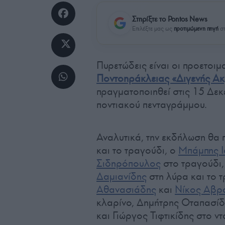
Στηρίξτε το Pontos News
Επιλέξτε μας ως
προτιμώμενη πηγή
στ
Πυρετώδεις είναι οι προετοιμ
Ποντοηράκλειας «Διγενής Ακ
πραγματοποιηθεί στις 15 Δεκ
ποντιακού πενταγράμμου.
Αναλυτικά, την εκδήλωση θα 
και το τραγούδι, ο
Μπάμπης Ι
Σιδηρόπουλος
στο τραγούδι
Δαμιανίδης
στη λύρα και το τ
Αθανασιάδης
και
Νίκος Αβρ
κλαρίνο, Δημήτρης Οταπασίδη
και Γιώργος Τιφτικίδης στο ντ