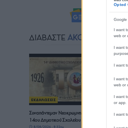
Opted 
Ακολουθήστ
Google 
I want t
ΔΙΑΒΑΣΤΕ
ΑΚΟΜΗ
web or d
I want t
purpose
I want 
I want t
web or d
I want t
ΕΚΔΗΛΩΣΕΙΣ
or app.
Συναπάντεμαν Νεοκρωμνητών και μαθητών του
I want t
14ου Δημοτικού Σχολείου Δράμας
8/08/2026 - 8:32πμ
I want t