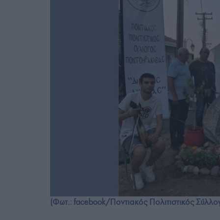
(Φωτ.: facebook/Ποντιακός Πολιτιστικός Σύλλο