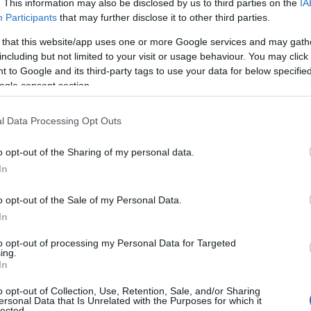
. This information may also be disclosed by us to third parties on the
IA
Participants
that may further disclose it to other third parties.
 that this website/app uses one or more Google services and may gath
including but not limited to your visit or usage behaviour. You may click 
 to Google and its third-party tags to use your data for below specifi
ogle consent section.
l Data Processing Opt Outs
o opt-out of the Sharing of my personal data.
In
o opt-out of the Sale of my Personal Data.
In
to opt-out of processing my Personal Data for Targeted
ing.
In
o opt-out of Collection, Use, Retention, Sale, and/or Sharing
Tweet
Send
ersonal Data that Is Unrelated with the Purposes for which it
lected.