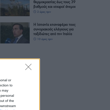
θερμοκρασίας έως τους 39
βαθμούς και ισχυροί άνεμοι
2 ώρες πριν
Η Ισπανία επαναφέρει τους
συνοριακούς ελέγχους για
ταξιδιώτες από την Ιταλία
10 ώρες πριν
sonal or
ection to
ou may
 personal
out of the
 downstream