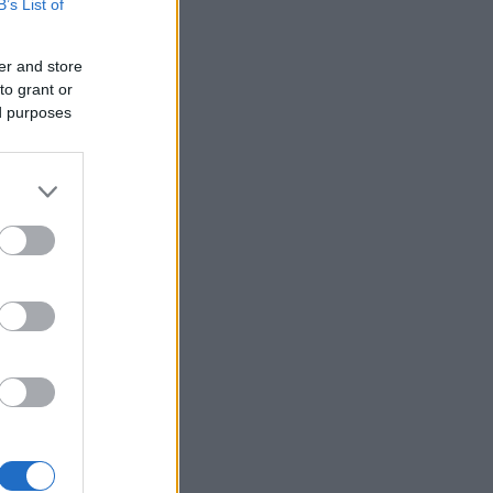
B’s List of
er and store
to grant or
ed purposes