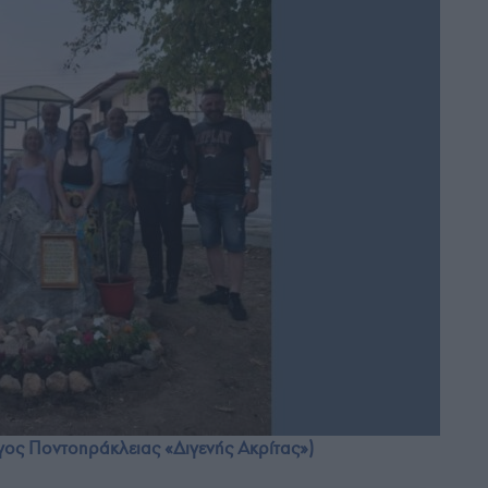
γος Ποντοηράκλειας «Διγενής Ακρίτας»)