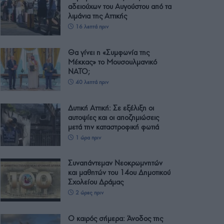
αδειούχων του Αυγούστου από τα
λιμάνια της Αττικής
16 λεπτά πριν
Θα γίνει η «Συμφωνία της
Μέκκας» το Μουσουλμανικό
ΝΑΤΟ;
40 λεπτά πριν
Δυτική Αττική: Σε εξέλιξη οι
αυτοψίες και οι αποζημιώσεις
μετά την καταστροφική φωτιά
1 ώρα πριν
Συναπάντεμαν Νεοκρωμνητών
και μαθητών του 14ου Δημοτικού
Σχολείου Δράμας
2 ώρες πριν
Ο καιρός σήμερα: Άνοδος της