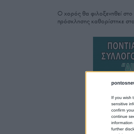
Ο χορός θα φιλοξενηθεί στο κ
πρόσκλησης καθορίστηκε στα 
pontosne
If you wish 
sensitive in
confirm you
continue se
information 
further disc