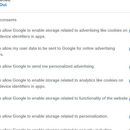
Out
ε μας στο
Google News
consents
o allow Google to enable storage related to advertising like cookies on
evice identifiers in apps.
o allow my user data to be sent to Google for online advertising
s.
to allow Google to send me personalized advertising.
o allow Google to enable storage related to analytics like cookies on
evice identifiers in apps.
o allow Google to enable storage related to functionality of the website
ΕΚΔΗΛΩΣΕΙΣ
Γενοκτονία των Ασσυρίων: Εκδήλωση μνήμης στις 7
o allow Google to enable storage related to personalization.
Αυγούστου στο Αιγάλεω
6/08/2026 - 9:58μμ
o allow Google to enable storage related to security, including