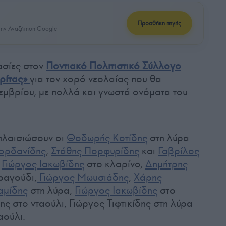
Προσθήκη πηγής
ην Αναζήτηση Google
ασίες στον
Ποντιακό Πολιτιστικό Σύλλογο
ρίτας»
για τον χορό νεολαίας που θα
εμβρίου, με πολλά και γνωστά ονόματα του
πλαισιώσουν οι
Θοδωρής Κοτίδης
στη λύρα
ορδανίδης
,
Στάθης Πορφυρίδης
και
Γαβρίλος
,
Γιώργος Ιακωβίδης
στο κλαρίνο,
Δημήτρης
ραγούδι,
Γιώργος Μωυσιάδης
,
Χάρης
αμίδης
στη λύρα,
Γιώργος Ιακωβίδης
στο
ς στο νταούλι, Γιώργος Τιφτικίδης στη λύρα
αούλι.