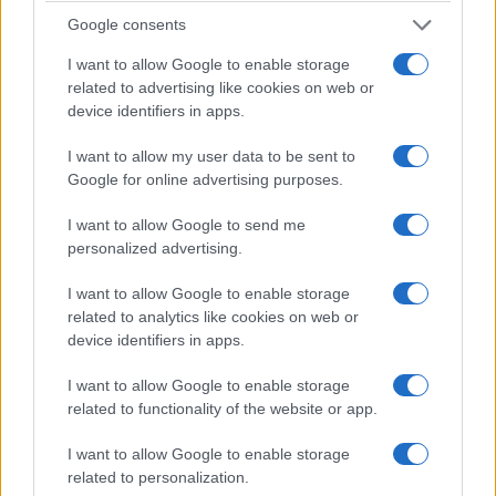
Google consents
Μητσοτάκης από Αγαθονήσι: Θα εμποδίσουμε τα
I want to allow Google to enable storage
άθλια δίκτυα των διακινητών
related to advertising like cookies on web or
29/07/2026 - 12:36μμ
device identifiers in apps.
I want to allow my user data to be sent to
Google for online advertising purposes.
I want to allow Google to send me
personalized advertising.
I want to allow Google to enable storage
related to analytics like cookies on web or
device identifiers in apps.
I want to allow Google to enable storage
ΠΟΛΙΤΙΚΗ
related to functionality of the website or app.
Βουλή: Στην Επιτροπή Δεοντολογίας ο Κυριαζίδης
I want to allow Google to enable storage
– Χαρακτήρισε «ευχή» το «κάνε κανένα παιδί»
related to personalization.