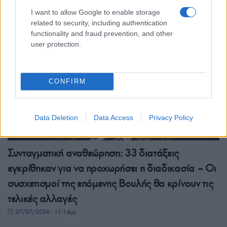
28/07/2026 - 9:55μμ
I want to allow Google to enable storage
related to security, including authentication
functionality and fraud prevention, and other
user protection.
CONFIRM
Data Deletion
Data Access
Privacy Policy
ΠΟΛΙΤΙΚΗ
Συνταγματική αναθεώρηση: 33 διατάξεις
εγκρίθηκαν για να προχωρήσει η διαδικασία – Οι
συσχετισμοί της επόμενης Βουλής θα κρίνουν τις
τελικές αλλαγές
27/07/2026 - 11:14μμ