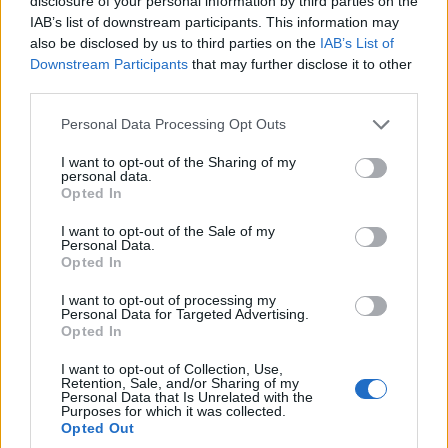
disclosure of your personal information by third parties on the
IAB’s list of downstream participants. This information may
also be disclosed by us to third parties on the
IAB’s List of
Downstream Participants
that may further disclose it to other
ΠΟΛΙΤΙΚΗ
third parties.
Please note that this website/app uses one or more Google
Μητσοτάκης για πυρκαγιές και κλιματική κρίση:
Personal Data Processing Opt Outs
services and may gather and store information including but
Έχουμε ακόμη μπροστά μας δύσκολες ημέρες
not limited to your visit or usage behaviour. You may click to
I want to opt-out of the Sharing of my
personal data.
grant or deny consent to Google and its third-party tags to
30/07/2026 - 1:15μμ
Opted In
use your data for below specified purposes in below Google
consent section.
I want to opt-out of the Sale of my
Personal Data.
Opted In
I want to opt-out of processing my
Personal Data for Targeted Advertising.
Opted In
I want to opt-out of Collection, Use,
Retention, Sale, and/or Sharing of my
Personal Data that Is Unrelated with the
Purposes for which it was collected.
Opted Out
ΠΟΛΙΤΙΚΗ