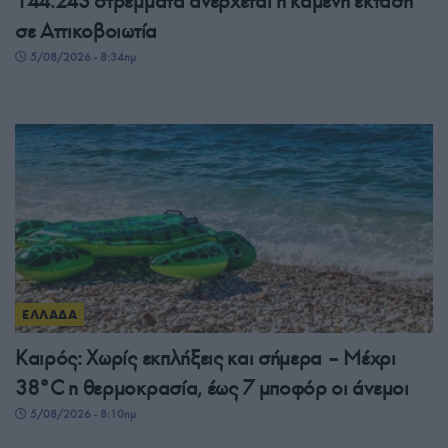
144.243 στρέμματα ανέρχεται η καμένη έκταση
σε Αττικοβοιωτία
5/08/2026 - 8:34πμ
ΕΛΛΑΔΑ
Καιρός: Χωρίς εκπλήξεις και σήμερα – Μέχρι
38°C η θερμοκρασία, έως 7 μποφόρ οι άνεμοι
5/08/2026 - 8:10πμ