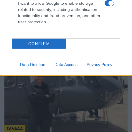
I want to allow Google to enable storage
related to security, including authentication
functionality and fraud prevention, and other
user protection.
ΕΛΛΑΔΑ
Τουρισμός για Όλους 2026-2027: Ανοίγουν οι
αιτήσεις – Ποια ΑΦΜ υποβάλλουν σήμερα
CONFIRM
5/08/2026 - 10:33πμ
Data Deletion
Data Access
Privacy Policy
ΕΛΛΑΔΑ