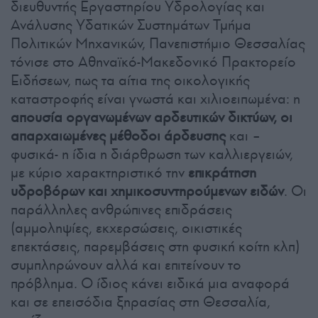
διευθυντής Εργαστηρίου Υδρολογίας και
Ανάλυσης Υδατικών Συστημάτων Τμήμα
Πολιτικών Μηχανικών, Πανεπιστήμιο Θεσσαλίας
τόνισε στο Αθηναϊκό-Μακεδονικό Πρακτορείο
Ειδήσεων, πως τα αίτια της οικολογικής
καταστροφής είναι γνωστά και χιλιοειπωμένα: η
απουσία οργανωμένων αρδευτικών δικτύων, οι
απαρχαιωμένες μέθοδοι άρδευσης
και –
φυσικά- η ίδια η διάρθρωση των καλλιεργειών,
με κύριο χαρακτηριστικό την
επικράτηση
υδροβόρων και χημικοσυντηρούμενων ειδών
. Οι
παράλληλες ανθρώπινες επιδράσεις
(αμμοληψίες, εκχερσώσεις, οικιστικές
επεκτάσεις, παρεμβάσεις στη φυσική κοίτη κλπ)
συμπληρώνουν αλλά και επιτείνουν το
πρόβλημα. Ο ίδιος κάνει ειδικά μια αναφορά
και σε επεισόδια ξηρασίας στη Θεσσαλία,