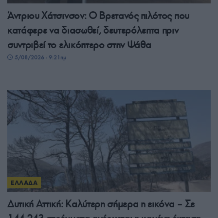
Άντριου Χάτσινσον: Ο Βρετανός πιλότος που
κατάφερε να διασωθεί, δευτερόλεπτα πριν
συντριβεί το ελικόπτερο στην Ψάθα
5/08/2026 - 9:21πμ
ΕΛΛΑΔΑ
Δυτική Αττική: Καλύτερη σήμερα η εικόνα – Σε