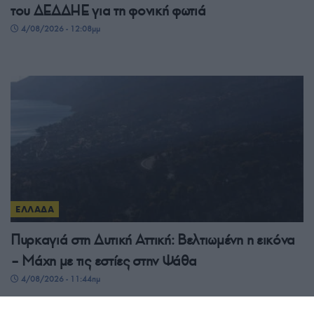
του ΔΕΔΔΗΕ για τη φονική φωτιά
4/08/2026 - 12:08μμ
ΕΛΛΑΔΑ
Πυρκαγιά στη Δυτική Αττική: Βελτιωμένη η εικόνα
– Μάχη με τις εστίες στην Ψάθα
4/08/2026 - 11:44πμ