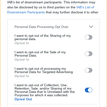
IAB’s list of downstream participants. This information may
also be disclosed by us to third parties on the
IAB’s List of
Downstream Participants
that may further disclose it to other
third parties.
Please note that this website/app uses one or more Google
Personal Data Processing Opt Outs
services and may gather and store information including but
not limited to your visit or usage behaviour. You may click to
I want to opt-out of the Sharing of my
personal data.
grant or deny consent to Google and its third-party tags to
Opted In
use your data for below specified purposes in below Google
consent section.
I want to opt-out of the Sale of my
Personal Data.
ΕΛΛΑΔΑ
Opted In
Πυρκαγιές σε Αττική και Βοιωτία: Ξεκίνησαν οι
I want to opt-out of processing my
αυτοψίες – Έως 50 σπίτια με ζημιές στο Πόρτο
Personal Data for Targeted Advertising.
Opted In
Γερμενό
I want to opt-out of Collection, Use,
5/08/2026 - 1:43μμ
Retention, Sale, and/or Sharing of my
Personal Data that Is Unrelated with the
Purposes for which it was collected.
Opted Out