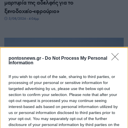
μαρτυρία της αδελφής για το
ξενοδοχείο-«φρούριο»
5/08/2026 - 4:04μμ
pontosnews.gr -
Do Not Process My Personal
Information
If you wish to opt-out of the sale, sharing to third parties, or
processing of your personal or sensitive information for
targeted advertising by us, please use the below opt-out
ΕΛΛΑΔΑ
section to confirm your selection. Please note that after your
opt-out request is processed you may continue seeing
Κορωπί: Φωτιά στα Δρίγγια – Ήχησε το 112, στη
interest-based ads based on personal information utilized by
μάχη έξι εναέρια μέσα
us or personal information disclosed to third parties prior to
your opt-out. You may separately opt-out of the further
5/08/2026 - 2:25μμ
disclosure of your personal information by third parties on the