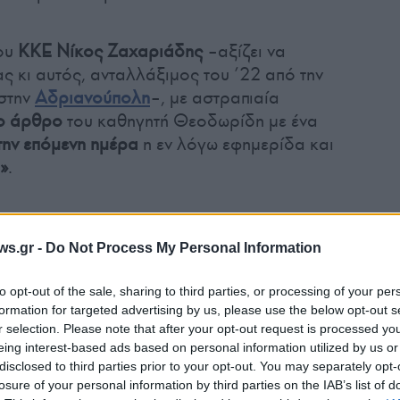
ου
ΚΚΕ
Νίκος Ζαχαριάδης
–αξίζει να
ς κι αυτός, ανταλλάξιμος του ’22 από την
 στην
Αδριανούπολη
–, με αστραπιαία
ο άρθρο
του καθηγητή Θεοδωρίδη με ένα
την επόμενη ημέρα
η εν λόγω εφημερίδα και
»
.
ws.gr -
Do Not Process My Personal Information
ασία
, η Τουρκία θα ήταν σήμερα πεθαμένη και
to opt-out of the sale, sharing to third parties, or processing of your per
ευτεριά μας θα την στηρίζαμε στην
formation for targeted advertising by us, please use the below opt-out s
αού!
Αυτό εμείς δεν το δεχόμαστε. Το
r selection. Please note that after your opt-out request is processed y
eing interest-based ads based on personal information utilized by us or
. Η αστικοτσιφλικάδικη Ελλάδα στη Μικρασία
disclosed to third parties prior to your opt-out. You may separately opt-
θερωτής μα σαν ιμπεριαλιστική δύναμη, όργανο
losure of your personal information by third parties on the IAB’s list of
ν. Πήγαινε αυτού όχι μόνο για να διαιωνίσει