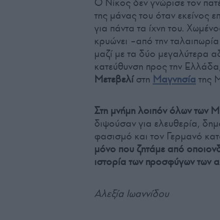
Ο Νίκος δεν γνώρισε τον πατέ
της μάνας του όταν εκείνος ε
για πάντα τα ίχνη του. Χωμέν
κρυώνει –από την ταλαιπωρία 
μαζί με τα δύο μεγαλύτερα α
κατεύθυνση προς την Ελλάδα,
Μετεβελί
στη
Μαγνησία
της Μ
Στη μνήμη λοιπόν όλων των Μ
διψούσαν για ελευθερία, δημ
φασισμό και τον Γερμανό κατ
μόνο που ζητάμε από οποιονδ
ιστορία των προσφύγων των 
Αλεξία Ιωαννίδου