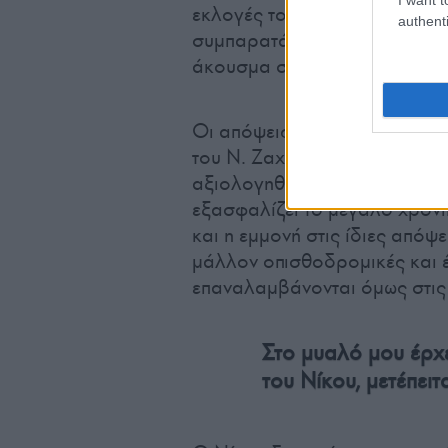
εκλογές του Νοέμβρη του 19
authenti
συμπαρατάχθηκαν με τις αντιβ
άκουσμα σύνθημα «σφυρί-δρεπ
Οι απόψεις υψηλόβαθμων ιστ
του Ν. Ζαχαριάδη, μετά από 
αξιολογηθούν και να χαρακτηρ
εξασφαλίζει το μεγάλο χρον
και η εμμονή στις ίδιες απόψ
μάλλον οπισθοδρομικές και 
επαναλαμβάνονται όμως στις 
Στο μυαλό μου έρχε
του Νίκου, μετέπει