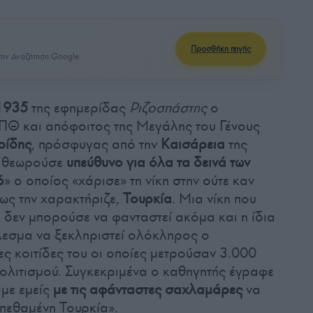
Προσθήκη πηγής
ην Αναζήτηση Google
 1935
της εφημερίδας
Ριζοσπάστης
ο
ΠΘ και απόφοιτος της Μεγάλης του Γένους
ρίδης
, πρόσφυγας από την
Καισάρεια
της
υ θεωρούσε
υπεύθυνο για όλα τα δεινά των
ό
» ο οποίος «χάρισε» τη νίκη στην ούτε καν
ως την χαρακτήριζε,
Τουρκία
. Μια νίκη που
α δεν μπορούσε να φανταστεί ακόμα και η ίδια
έλεσμα να ξεκληριστεί ολόκληρος ο
ες κοιτίδες του οι οποίες μετρούσαν 3.000
πολιτισμού. Συγκεκριμένα ο καθηγητής έγραφε
αμε εμείς
με τις αφάνταστες σαχλαμάρες
να
πεθαμένη Τουρκία».