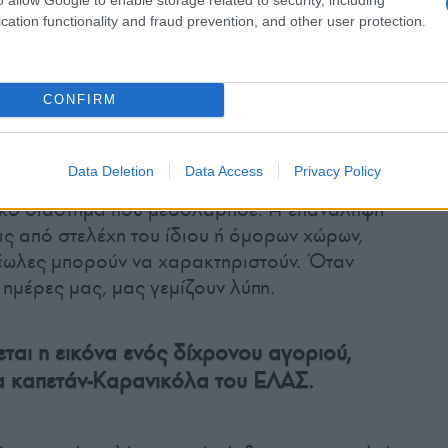
20 οι κουμουνιστές του ΣΕΚΕ
cation functionality and fraud prevention, and other user protection.
ενιζελικές δυνάμεις υπό το περίεργο στο
άνι, ελιά-στεφάνι»!
CONFIRM
ορικών στελεχών του χώρου του ΚΚΕ, όπως
σχεδόν εκατό χρόνια μπορούν να
Data Deletion
Data Access
Privacy Policy
ιστούν με την αντικειμενικότητα που μας
ικό διάστημα που μεσολάβησε. Η επανάληψη
εις από στελέχη του ίδιου ή όμορων χώρων,
έωλες μπορούν να χαρακτηριστούν. Όταν
ημέρες μας, μας γεμίζουν λύπη.
ται η εικόνα ενός δίχρονου αγοριού,
τα καπετάν-Καρανικόλα του ΕΛΑΣ.