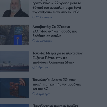
πρώτο ενικό – 22 χρόνια μετά το
θάνατό του ανακαλύπτουμε ξανά
τον άνθρωπο πίσω από το μύθο
23 λεπτά πριν
Λυκαβηττός: Σε 57χρονη
Ελληνίδα ανήκει η σορός που
βρέθηκε σε σπηλιά
49 λεπτά πριν
Τουρκία: Μέτρα για τα πλοία στον
Εύξεινο Πόντο, «την πιο
επικίνδυνη θαλάσσια ζώνη»
1 ώρα πριν
Τεχνολογία: Από το 5G στην
εποχή της τεχνητής νοημοσύνης
και του 6G
2 ώρες πριν
Παραδοσιακή μουσική βραδιά