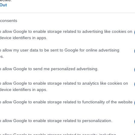
τωση του ελληνικού στοιχείου της Μ. Ασίας,
Out
 όπως διατεινόταν νοιαζόταν για τα
consents
o allow Google to enable storage related to advertising like cookies on
ία
της «προοδευτικής», όπως
evice identifiers in apps.
 και η
παντελής έλλειψη ενσυναίσθησης
για το
o allow my user data to be sent to Google for online advertising
ες
της
Οθωμανικής Αυτοκρατορίας
με τα
s.
 και τη
γενοκτονία
, οδήγησε σε μια παράξενη
ντιβενιζελικούς
, οι οποίοι ειρήσθω εν
to allow Google to send me personalized advertising.
πιστροφή των στρατιωτών από την Μ. Ασία.
Ιστορίας
Βλάση Αγτζίδη
τρία χρόνια μετέπειτα
o allow Google to enable storage related to analytics like cookies on
evice identifiers in apps.
ας
Ιωάννης Μεταξάς
μετονόμαζε την οδό
μάλ Ατατούρκ και με τα λεφτά του ελληνικού
o allow Google to enable storage related to functionality of the website
υ υποτίθεται πως γεννήθηκε ο
Μουσταφά
γεννήθηκε σε μια πλινθόκτιστη αγροτική
o allow Google to enable storage related to personalization.
 του Λαγκαδά) στο τουρκικό κράτος (για να
λητικές τους φιέστες τη
19η Μαΐου
). Έτσι, στις
o allow Google to enable storage related to security, including