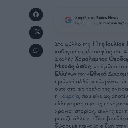
Στηρίξτε το Pontos News
Επιλέξτε μας ως
προτιμώμενη πηγή
στ
Στο φύλλο της
11ης Ιουλίου
καθηγητής φιλοσοφίας του Α
Σχολής
Χαράλαμπος Θεοδω
Μικράς Ασίας
, με άρθρο το
Ελλήνων
τον «
Εθνικό Διχασμ
ημιθανή αλλά «πεθαμένη», όπ
ούτε στα πιο τρελά της όνειρ
η
Τουρκία
, που είχε ως αποτ
ελληνισμός από τις πανάρχαι
χρόνια ιστορίας, αίγλης και 
μεταξύ άλλων: «Τότε βρεθήκ
δώσουμε καινούρια ζωή στην 