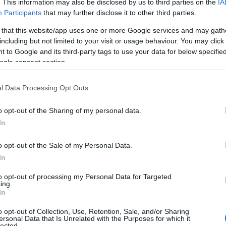
. This information may also be disclosed by us to third parties on the
IA
ον τουρκικό λαό, μα και να κάνει την Τουρκία
Participants
that may further disclose it to other third parties.
] Η
Μικρασιάτικη εκστρατεία
δεν χτυπούσε
 that this website/app uses one or more Google services and may gath
εφότανε και ενάντια στα ζωτικότατα
including but not limited to your visit or usage behaviour. You may click 
αού.
 to Google and its third-party tags to use your data for below specifi
ogle consent section.
ην φράση που μας αφήνει
l Data Processing Opt Outs
αυτό κι εμείς όχι μόνο δεν
 αστικοτσιφλικάδικη ήττα στη
o opt-out of the Sharing of my personal data.
In
 ΤΗΝ ΕΠΙΔΙΩΞΑΜΕ»
(με κεφαλαία και
νο).
o opt-out of the Sale of my Personal Data.
In
ΚΚΕ, το
Σοσιαλιστικό Εργατικό Κόμμα
to opt-out of processing my Personal Data for Targeted
ing.
ε το 1918 και μετονομάστηκε σε ΚΚΕ το
In
ν αρχή αντίθετη προς την Μικρασιατική
o opt-out of Collection, Use, Retention, Sale, and/or Sharing
στική γραμμή της η ΣΕΚΕ, έμοιαζε να φοράει
ersonal Data that Is Unrelated with the Purposes for which it
lected.