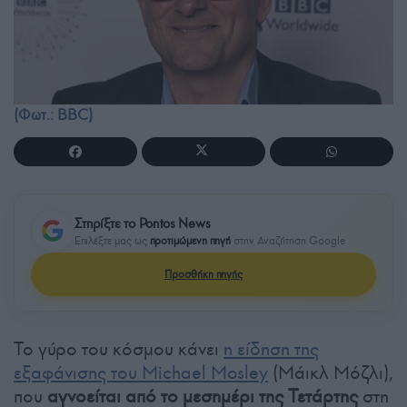
(Φωτ.: BBC)
Στηρίξτε το Pontos News
Επιλέξτε μας ως
προτιμώμενη πηγή
στην Αναζήτηση Google
Προσθήκη πηγής
Το γύρο του κόσμου κάνει
η είδηση της
εξαφάνισης του Michael Mosley
(Μάικλ Μόζλι),
που
αγνοείται από το μεσημέρι της Τετάρτης
στη