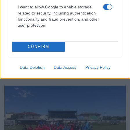
I want to allow Google to enable storage
related to security, including authentication
functionality and fraud prevention, and other
user protection.
ΕΛΛΑΔΑ
CONFIRM
Λυκαβηττός: Σε 57χρονη Ελληνίδα ανήκει η
σορός που βρέθηκε σε σπηλιά
8/08/2026 - 4:29μμ
Data Deletion
Data Access
Privacy Policy