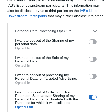
disclosure of your personal information by third parties on the
IAB’s list of downstream participants. This information may
8/08/2026 - 8:12μμ
also be disclosed by us to third parties on the
IAB’s List of
Downstream Participants
that may further disclose it to other
third parties.
Please note that this website/app uses one or more Google
Personal Data Processing Opt Outs
services and may gather and store information including but
not limited to your visit or usage behaviour. You may click to
I want to opt-out of the Sharing of my
personal data.
grant or deny consent to Google and its third-party tags to
Opted In
use your data for below specified purposes in below Google
consent section.
I want to opt-out of the Sale of my
Personal Data.
Opted In
ΕΛΛΑΔΑ
I want to opt-out of processing my
Personal Data for Targeted Advertising.
ΕΛΑΣ: Συνεχίζεται με ταχείς ρυθμούς η
Opted In
εξάρθρωση της ρωσόφωνης μαφίας –
I want to opt-out of Collection, Use,
Συνελήφθησαν 49χρονος και 37χρονος
Retention, Sale, and/or Sharing of my
Personal Data that Is Unrelated with the
Purposes for which it was collected.
8/08/2026 - 7:27μμ
Opted Out