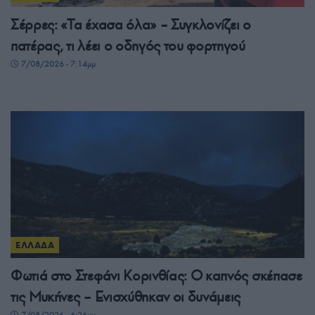
Σέρρες: «Τα έχασα όλα» – Συγκλονίζει ο
πατέρας, τι λέει ο οδηγός του φορτηγού
7/08/2026 - 7:14μμ
ΕΛΛΑΔΑ
Φωτιά στο Στεφάνι Κορινθίας: Ο καπνός σκέπασε
τις Μυκήνες – Ενισχύθηκαν οι δυνάμεις
7/08/2026 - 6:26μμ