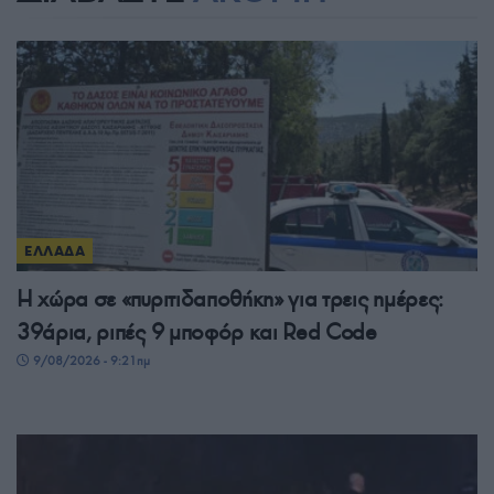
ΕΛΛΑΔΑ
Η χώρα σε «πυριτιδαποθήκη» για τρεις ημέρες:
39άρια, ριπές 9 μποφόρ και Red Code
9/08/2026 - 9:21πμ