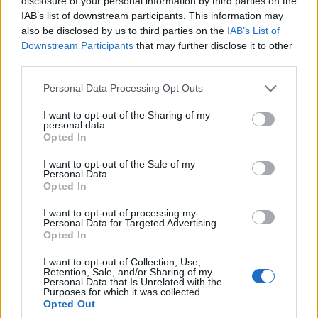
disclosure of your personal information by third parties on the
IAB’s list of downstream participants. This information may
ΕΛΛΑΔΑ
also be disclosed by us to third parties on the
IAB’s List of
Downstream Participants
that may further disclose it to other
Υπόθεση Μarfin: Στην Ελλάδα φτάνει η 46χρονη
third parties.
που είχε συλληφθεί στο Λονδίνο
Please note that this website/app uses one or more Google
Personal Data Processing Opt Outs
6/08/2026 - 9:30πμ
services and may gather and store information including but
not limited to your visit or usage behaviour. You may click to
I want to opt-out of the Sharing of my
personal data.
grant or deny consent to Google and its third-party tags to
Opted In
use your data for below specified purposes in below Google
consent section.
I want to opt-out of the Sale of my
Personal Data.
Opted In
I want to opt-out of processing my
Personal Data for Targeted Advertising.
Opted In
I want to opt-out of Collection, Use,
Retention, Sale, and/or Sharing of my
ΕΛΛΑΔΑ
Personal Data that Is Unrelated with the
Purposes for which it was collected.
Καιρός: Τοπικά στους 38°C η θερμοκρασία –
Opted Out