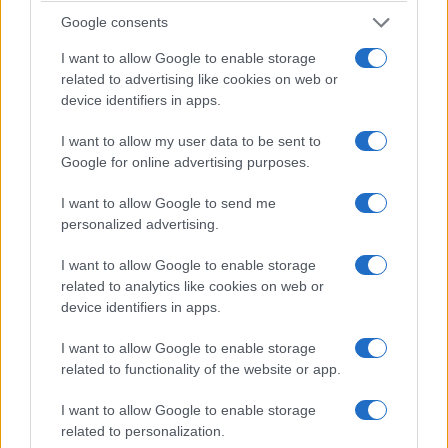
Βοριάδες έως και 7 μποφόρ πρόσκαιρα
Google consents
6/08/2026 - 8:08πμ
I want to allow Google to enable storage
related to advertising like cookies on web or
device identifiers in apps.
I want to allow my user data to be sent to
Google for online advertising purposes.
I want to allow Google to send me
personalized advertising.
I want to allow Google to enable storage
related to analytics like cookies on web or
ΕΛΛΑΔΑ
device identifiers in apps.
Θεσσαλονίκη: Στον Δήμο Καλαμαριάς
I want to allow Google to enable storage
μεταφέρθηκε το φωτογραφικό αρχείο του Γιάννη
related to functionality of the website or app.
Κυριακίδη
I want to allow Google to enable storage
5/08/2026 - 11:29μμ
related to personalization.