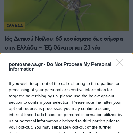
ΕΛΛΑΔΑ
Ιός Δυτικού Νείλου: 65 κρούσματα έως σήμερα
στην Ελλάδα – Έξι θάνατοι και 23 νέα
περιστατικά
pontosnews.gr -
Do Not Process My Personal
6/08/2026 - 9:54πμ
Information
If you wish to opt-out of the sale, sharing to third parties, or
processing of your personal or sensitive information for
targeted advertising by us, please use the below opt-out
section to confirm your selection. Please note that after your
opt-out request is processed you may continue seeing
interest-based ads based on personal information utilized by
us or personal information disclosed to third parties prior to
your opt-out. You may separately opt-out of the further