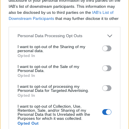
disclosure of your personal information by third parties on the
IAB’s list of downstream participants. This information may
also be disclosed by us to third parties on the
IAB’s List of
Downstream Participants
that may further disclose it to other
ΚΟΣΜΟΣ
third parties.
Πολιτικές αναταράξεις στο Ιράν και διπλωματικός
Please note that this website/app uses one or more Google
Personal Data Processing Opt Outs
πυρετός για τα Στενά του Ορμούζ
services and may gather and store information including but
not limited to your visit or usage behaviour. You may click to
I want to opt-out of the Sharing of my
6/08/2026 - 11:07πμ
personal data.
grant or deny consent to Google and its third-party tags to
Opted In
use your data for below specified purposes in below Google
consent section.
I want to opt-out of the Sale of my
Personal Data.
Opted In
I want to opt-out of processing my
Personal Data for Targeted Advertising.
Opted In
I want to opt-out of Collection, Use,
Retention, Sale, and/or Sharing of my
Personal Data that Is Unrelated with the
Purposes for which it was collected.
ΚΟΣΜΟΣ
Opted Out