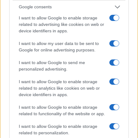
Στενά του Ορμούζ: Ιράν και Ομάν συμφώνησαν
Google consents
στον καθορισμό νέας διαδρομής διέλευσης των
I want to allow Google to enable storage
πλοίων
related to advertising like cookies on web or
device identifiers in apps.
5/08/2026 - 9:12μμ
I want to allow my user data to be sent to
Google for online advertising purposes.
I want to allow Google to send me
personalized advertising.
I want to allow Google to enable storage
related to analytics like cookies on web or
device identifiers in apps.
I want to allow Google to enable storage
ΚΟΣΜΟΣ
related to functionality of the website or app.
Τουρκία: Νομοθετική πρωτοβουλία για ειρήνευση
I want to allow Google to enable storage
με το PKK, αμνηστία στους πρώην μαχητές και
related to personalization.