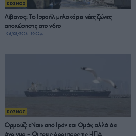
ΚΟΣΜΟΣ
Λίβανος: Το Ισραήλ μπλοκάρει νέες ζώνες
αποχώρησης στο νότο
6/08/2026 - 10:22μμ
ΚΟΣΜΟΣ
Ορμούζ: «Ναι» από Ιράν και Ομάν, αλλά όχι
άνοιγμα – Οι τρεις όροι προς τις ΗΠΑ