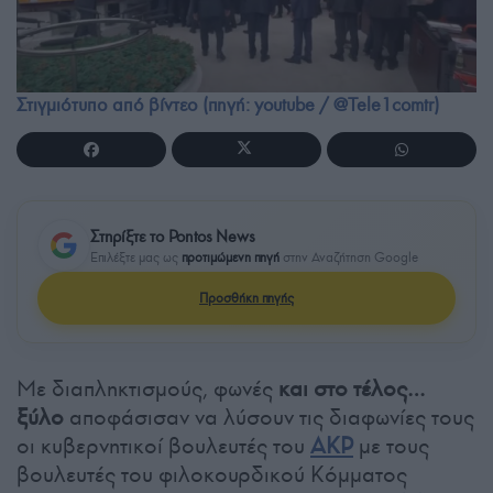
Στιγμιότυπο από βίντεο (πηγή: youtube / @Tele1comtr)
Στηρίξτε το Pontos News
Επιλέξτε μας ως
προτιμώμενη πηγή
στην Αναζήτηση Google
Προσθήκη πηγής
Με διαπληκτισμούς, φωνές
και στο τέλος…
ξύλο
αποφάσισαν να λύσουν τις διαφωνίες τους
οι κυβερνητικοί βουλευτές του
ΑΚΡ
με τους
βουλευτές του φιλοκουρδικού Κόμματος