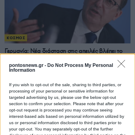
ΚΟΣΜΟΣ
Γερμανία: Νέα διάσταση στις απειλές βλέπει το
Βερολίνο μετά τον εντοπισμό drone με εκρηκτικά
pontosnews.gr -
Do Not Process My Personal
στη Λειψία
Information
6/08/2026 - 11:56πμ
If you wish to opt-out of the sale, sharing to third parties, or
processing of your personal or sensitive information for
targeted advertising by us, please use the below opt-out
section to confirm your selection. Please note that after your
opt-out request is processed you may continue seeing
interest-based ads based on personal information utilized by
us or personal information disclosed to third parties prior to
your opt-out. You may separately opt-out of the further