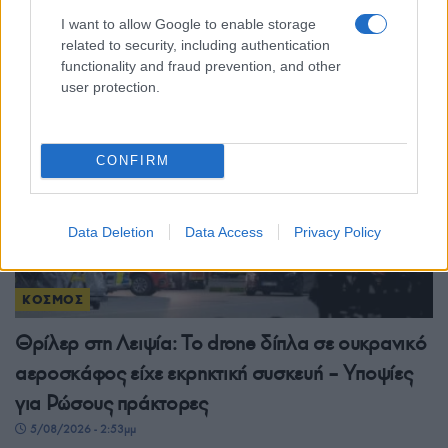
αναστολή ποινών
I want to allow Google to enable storage
5/08/2026 - 4:30μμ
related to security, including authentication
functionality and fraud prevention, and other
user protection.
CONFIRM
Data Deletion
Data Access
Privacy Policy
ΚΟΣΜΟΣ
Θρίλερ στη Λειψία: Το drone δίπλα σε ουκρανικό
αεροσκάφος είχε εκρηκτική συσκευή – Υποψίες
για Ρώσους πράκτορες
5/08/2026 - 2:53μμ