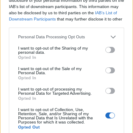
disclosure of your personal information by third parties on the
IAB’s list of downstream participants. This information may
also be disclosed by us to third parties on the
IAB’s List of
Downstream Participants
that may further disclose it to other
third parties.
Please note that this website/app uses one or more Google
Personal Data Processing Opt Outs
services and may gather and store information including but
not limited to your visit or usage behaviour. You may click to
I want to opt-out of the Sharing of my
personal data.
grant or deny consent to Google and its third-party tags to
Opted In
use your data for below specified purposes in below Google
consent section.
ΣΥΛΛΟΓΟΙ
I want to opt-out of the Sale of my
Personal Data.
Opted In
Οι «Ακρίτες» του Πολυκάστρου γιορτάζουν 60
χρόνια προσφοράς με ένα επετειακό βίντεο
I want to opt-out of processing my
Personal Data for Targeted Advertising.
27/07/2026 - 11:43πμ
Opted In
I want to opt-out of Collection, Use,
Retention, Sale, and/or Sharing of my
Personal Data that Is Unrelated with the
Purposes for which it was collected.
Opted Out