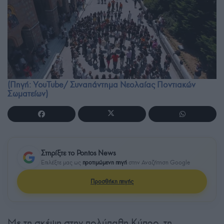
(Πηγή: YouTube/ Συναπάντημα Νεολαίας Ποντιακών
Σωματείων)
Στηρίξτε το Pontos News
Επιλέξτε μας ως
προτιμώμενη πηγή
στην Αναζήτηση Google
Προσθήκη πηγής
Με τη σκέψη στην πολύπαθη Κύπρο, τη