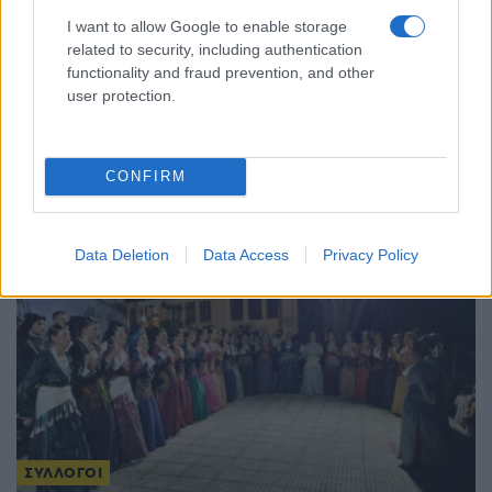
I want to allow Google to enable storage
related to security, including authentication
functionality and fraud prevention, and other
ΣΥΛΛΟΓΟΙ
user protection.
«Δύο Θάλασσες, Μια Μνήμη»: Ο Πόντος και η
Μικρά Ασία αντάμωσαν στο Λαύριο
CONFIRM
22/07/2026 - 1:41μμ
Data Deletion
Data Access
Privacy Policy
ΣΥΛΛΟΓΟΙ