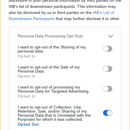
disclosure of your personal information by third parties on the
Ποντιακό Σύλλογο Αμπελοκήπων-Μενεμένης «Το
IAB’s list of downstream participants. This information may
Καΐστρι»
also be disclosed by us to third parties on the
IAB’s List of
Downstream Participants
that may further disclose it to other
18/07/2026 - 11:51πμ
third parties.
Please note that this website/app uses one or more Google
Personal Data Processing Opt Outs
services and may gather and store information including but
not limited to your visit or usage behaviour. You may click to
I want to opt-out of the Sharing of my
personal data.
grant or deny consent to Google and its third-party tags to
Opted In
use your data for below specified purposes in below Google
consent section.
I want to opt-out of the Sale of my
Personal Data.
Opted In
I want to opt-out of processing my
Personal Data for Targeted Advertising.
ΣΥΛΛΟΓΟΙ
Opted In
Μαθήματα ποντιακής διαλέκτου και πολιτισμού
I want to opt-out of Collection, Use,
Retention, Sale, and/or Sharing of my
στην Αυστραλία
Personal Data that Is Unrelated with the
Purposes for which it was collected.
18/07/2026 - 9:20πμ
Opted Out