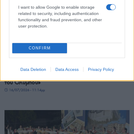
I want to allow Google to enable storage
related to security, including authentication
functionality and fraud prevention, and other
user protection.
ΣΥΛΛΟΓΟΙ
CONFIRM
Ο Σύλλογος Ποντίων Μακροχωρίου ανέδειξε τη
γεύση και την ιστορία του Πόντου στις
Data Deletion
Data Access
Privacy Policy
«Γαστρονομικές Συναντήσεις στους Πρόποδες
του Ολύμπου»
16/07/2026 - 11:14μμ