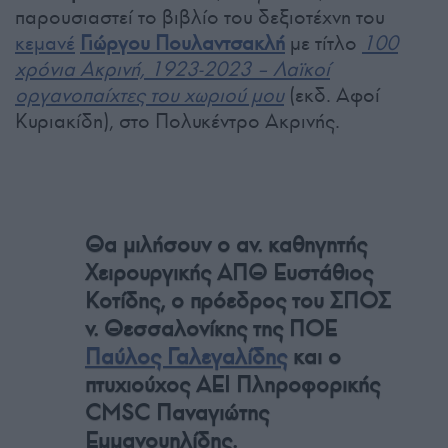
παρουσιαστεί το βιβλίο του δεξιοτέχνη του
κεμανέ
Γιώργου Πουλαντσακλή
με τίτλο
100
χρόνια Ακρινή, 1923-2023 – Λαϊκοί
οργανοπαίχτες του χωριού μου
(εκδ. Αφοί
Κυριακίδη), στο Πολυκέντρο Ακρινής.
Θα μιλήσουν ο αν. καθηγητής
Χειρουργικής ΑΠΘ Ευστάθιος
Κοτίδης, ο πρόεδρος του ΣΠΟΣ
ν. Θεσσαλονίκης της ΠΟΕ
Παύλος Γαλεγαλίδης
και ο
πτυχιούχος ΑΕΙ Πληροφορικής
CMSC Παναγιώτης
Εμμανουηλίδης.