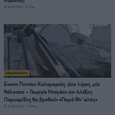
Καβάλας
4/08/2026 - 5:27μμ
ΕΚΔΗΛΩΣΕΙΣ
Ένωση Ποντίων Καλαμαριάς: Δύο λύρες, μία
θάλασσα – Γεωργία Νταγάκη και Αλέξης
Παρχαρίδης θα βρεθούν «Παρά θίν’ αλός»
2/08/2026 - 11:45πμ