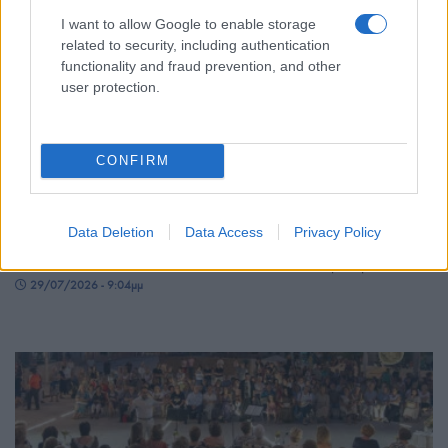
I want to allow Google to enable storage
related to security, including authentication
functionality and fraud prevention, and other
user protection.
CONFIRM
ΕΚΔΗΛΩΣΕΙΣ
Τριάδα Σερρών: Μια ξεχωριστή ποντιακή βραδιά
Data Deletion
Data Access
Privacy Policy
από τον Πολιτιστικό Σύλλογο «Τραπεζούς»
29/07/2026 - 9:04μμ