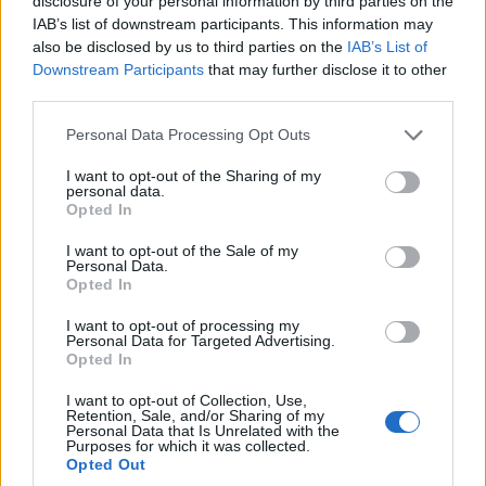
disclosure of your personal information by third parties on the
ταξιδεύει στον Πόντο με μουσική και χορό
IAB’s list of downstream participants. This information may
also be disclosed by us to third parties on the
IAB’s List of
31/07/2026 - 3:59μμ
Downstream Participants
that may further disclose it to other
third parties.
Please note that this website/app uses one or more Google
Personal Data Processing Opt Outs
services and may gather and store information including but
not limited to your visit or usage behaviour. You may click to
I want to opt-out of the Sharing of my
personal data.
grant or deny consent to Google and its third-party tags to
Opted In
use your data for below specified purposes in below Google
consent section.
I want to opt-out of the Sale of my
Personal Data.
Opted In
I want to opt-out of processing my
ΕΚΔΗΛΩΣΕΙΣ
Personal Data for Targeted Advertising.
Opted In
Η Καλαμαριά ετοιμάζεται να χορέψει στους
I want to opt-out of Collection, Use,
ρυθμούς του Πόντου: Διήμερο πανηγύρι με λύρα,
Retention, Sale, and/or Sharing of my
Personal Data that Is Unrelated with the
τραγούδι και μεγάλο γλέντι
Purposes for which it was collected.
Opted Out
31/07/2026 - 12:40μμ