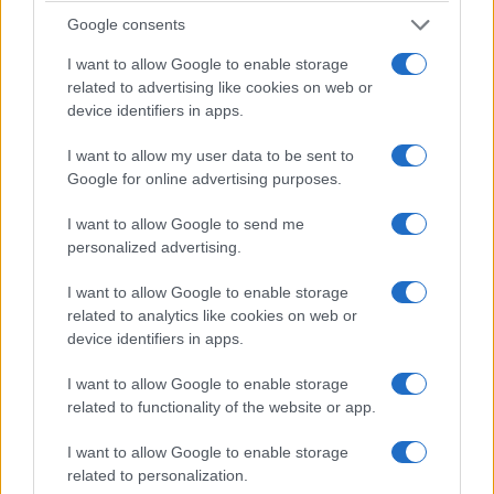
ΚΟΣΜΟΣ
Google consents
Η Ισπανία επαναφέρει τους συνοριακούς
I want to allow Google to enable storage
related to advertising like cookies on web or
ελέγχους για ταξιδιώτες από την Ιταλία
device identifiers in apps.
7/08/2026 - 11:57μμ
I want to allow my user data to be sent to
Google for online advertising purposes.
I want to allow Google to send me
personalized advertising.
I want to allow Google to enable storage
related to analytics like cookies on web or
device identifiers in apps.
I want to allow Google to enable storage
related to functionality of the website or app.
ΚΟΣΜΟΣ
I want to allow Google to enable storage
ΗΠΑ: Η Γερουσία ενέκρινε νέες κυρώσεις κατά
related to personalization.
της Ρωσίας για τους υδρογονάνθρακες