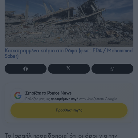
Κατεστραμμένο κτήριο ατη Ράφα (φωτ.: EPA / Mohammed
Saber)
Στηρίξτε το Pontos News
Επιλέξτε μας ως
προτιμώμενη πηγή
στην Αναζήτηση Google
Προσθήκη πηγής
Το Ισραήλ προειδοποιεί ότι οι όροι για την