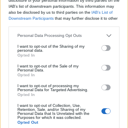
disclosure of your personal information by third parties on the
IAB’s list of downstream participants. This information may
also be disclosed by us to third parties on the
IAB’s List of
Downstream Participants
that may further disclose it to other
third parties.
ΚΟΣΜΟΣ
Please note that this website/app uses one or more Google
Personal Data Processing Opt Outs
services and may gather and store information including but
Βόρεια Κορέα: Σούπα με κρέας σκύλου και
not limited to your visit or usage behaviour. You may click to
I want to opt-out of the Sharing of my
προπαγάνδα εν μέσω καύσωνα
personal data.
grant or deny consent to Google and its third-party tags to
Opted In
use your data for below specified purposes in below Google
8/08/2026 - 11:36πμ
consent section.
I want to opt-out of the Sale of my
Personal Data.
Opted In
I want to opt-out of processing my
Personal Data for Targeted Advertising.
Opted In
I want to opt-out of Collection, Use,
Retention, Sale, and/or Sharing of my
Personal Data that Is Unrelated with the
Purposes for which it was collected.
Opted Out