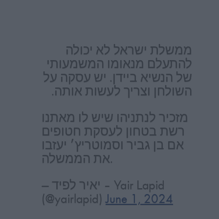
ממשלת ישראל לא יכולה
להתעלם מנאומו המשמעותי
של הנשיא ביידן. יש עסקה על
השולחן וצריך לעשות אותה.
מזכיר לנתניהו שיש לו מאתנו
רשת בטחון לעסקת חטופים
אם בן גביר וסמוטריץ׳ יעזבו
את הממשלה.
— יאיר לפיד – Yair Lapid
(@yairlapid)
June 1, 2024