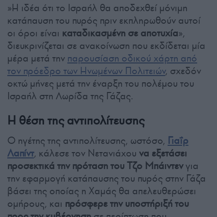
»Η ιδέα ότι το Ισραήλ θα αποδεχθεί μόνιμη
κατάπαυση του πυρός πριν εκπληρωθούν αυτοί
οι όροι είναι
καταδικασμένη σε αποτυχία
»,
διευκρινίζεται σε ανακοίνωση που εκδίδεται μία
μέρα μετά την
παρουσίαση οδικού χάρτη από
τον πρόεδρο των Ηνωμένων Πολιτειών
, σχεδόν
οκτώ μήνες μετά την έναρξη του πολέμου του
Ισραήλ στη Λωρίδα της Γάζας.
Η θέση της αντιπολίτευσης
Ο ηγέτης της αντιπολίτευσης, ωστόσο,
Γιαΐρ
Λαπίντ
, κάλεσε τον Νετανιάχου
να εξετάσει
προσεκτικά την πρόταση του Τζο Μπάιντεν
για
την εφαρμογή κατάπαυσης του πυρός στην Γάζα
βάσει της οποίας η Χαμάς θα απελευθερώσει
ομήρους, και
πρόσφερε την υποστήριξή του
προς την κυβέρνηση
σε περίπτωση που