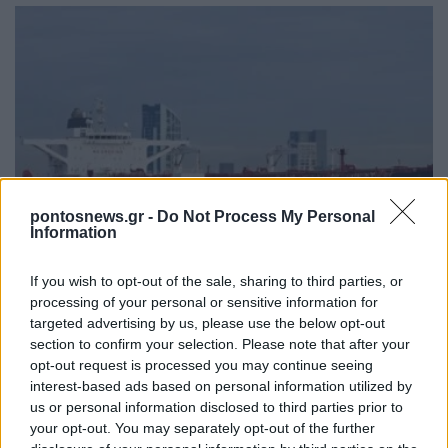
ΚΟΣΜΟΣ
pontosnews.gr -
Do Not Process My Personal
Information
Τουρκία: Μέτρα για τα πλοία στον Εύξεινο Πόντο,
«την πιο επικίνδυνη θαλάσσια ζώνη»
If you wish to opt-out of the sale, sharing to third parties, or
8/08/2026 - 4:00μμ
processing of your personal or sensitive information for
targeted advertising by us, please use the below opt-out
section to confirm your selection. Please note that after your
opt-out request is processed you may continue seeing
interest-based ads based on personal information utilized by
us or personal information disclosed to third parties prior to
your opt-out. You may separately opt-out of the further