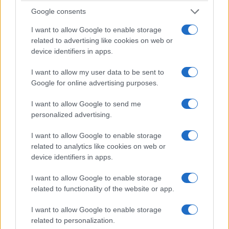
Google consents
ΕΚΔΗΛΩΣΕΙΣ
I want to allow Google to enable storage
«Αμισός 2026»: Η Νέα Σαμψούντα Πρέβεζας
related to advertising like cookies on web or
ταξιδεύει στον Πόντο με μουσική και χορό
device identifiers in apps.
31/07/2026 - 3:59μμ
I want to allow my user data to be sent to
Google for online advertising purposes.
I want to allow Google to send me
personalized advertising.
I want to allow Google to enable storage
related to analytics like cookies on web or
device identifiers in apps.
I want to allow Google to enable storage
related to functionality of the website or app.
ΕΚΔΗΛΩΣΕΙΣ
I want to allow Google to enable storage
Η Καλαμαριά ετοιμάζεται να χορέψει στους
related to personalization.