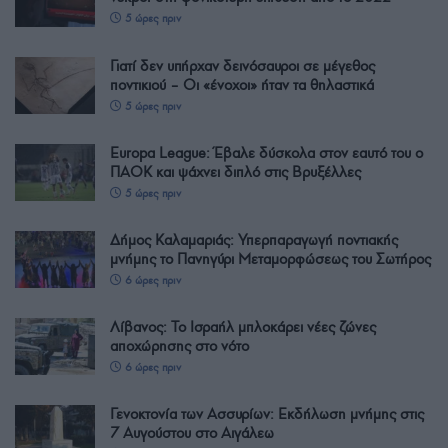
5 ώρες πριν
Γιατί δεν υπήρχαν δεινόσαυροι σε μέγεθος
ποντικιού – Οι «ένοχοι» ήταν τα θηλαστικά
5 ώρες πριν
Europa League: Έβαλε δύσκολα στον εαυτό του ο
ΠΑΟΚ και ψάχνει διπλό στις Βρυξέλλες
5 ώρες πριν
Δήμος Καλαμαριάς: Υπερπαραγωγή ποντιακής
μνήμης το Πανηγύρι Μεταμορφώσεως του Σωτήρος
6 ώρες πριν
Λίβανος: Το Ισραήλ μπλοκάρει νέες ζώνες
αποχώρησης στο νότο
6 ώρες πριν
Γενοκτονία των Ασσυρίων: Εκδήλωση μνήμης στις
7 Αυγούστου στο Αιγάλεω