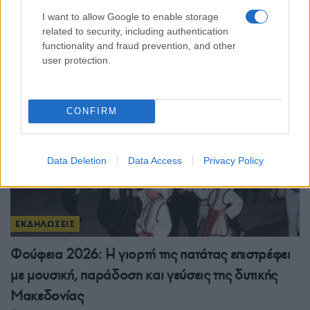
ρυθμούς του Πόντου: Διήμερο πανηγύρι με λύρα,
I want to allow Google to enable storage
τραγούδι και μεγάλο γλέντι
related to security, including authentication
functionality and fraud prevention, and other
31/07/2026 - 12:40μμ
user protection.
CONFIRM
Data Deletion
Data Access
Privacy Policy
ΕΚΔΗΛΩΣΕΙΣ
Φούφεια 2026: Η γιορτή της πατάτας επιστρέφει
με μουσική, παράδοση και γεύσεις της δυτικής
Μακεδονίας