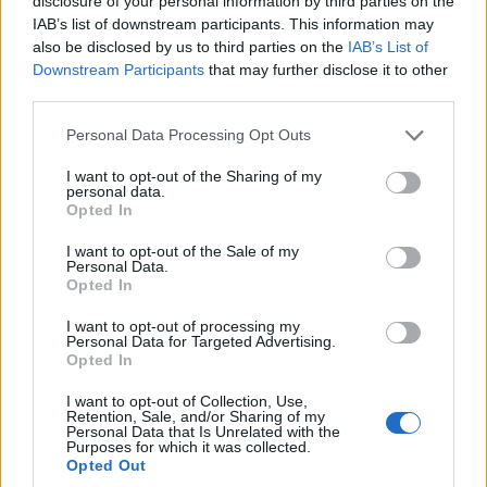
disclosure of your personal information by third parties on the
IAB’s list of downstream participants. This information may
also be disclosed by us to third parties on the
IAB’s List of
Downstream Participants
that may further disclose it to other
third parties.
ΕΚΔΗΛΩΣΕΙΣ
Please note that this website/app uses one or more Google
Personal Data Processing Opt Outs
services and may gather and store information including but
Κλειτιώτικα 2026: Δύο βραδιές γεμάτες ποντιακή
not limited to your visit or usage behaviour. You may click to
I want to opt-out of the Sharing of my
personal data.
grant or deny consent to Google and its third-party tags to
μουσική και παράδοση στον Νέο Κλείτο
Opted In
use your data for below specified purposes in below Google
31/07/2026 - 6:03μμ
consent section.
I want to opt-out of the Sale of my
Personal Data.
Opted In
I want to opt-out of processing my
Personal Data for Targeted Advertising.
Opted In
I want to opt-out of Collection, Use,
Retention, Sale, and/or Sharing of my
Personal Data that Is Unrelated with the
Purposes for which it was collected.
Opted Out