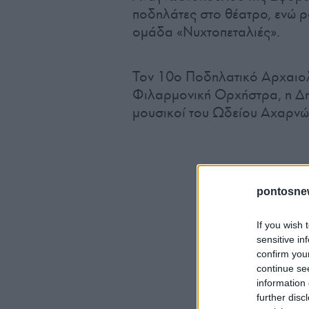
ποδηλάτες στο θέατρο, ενώ ρό
ομάδα «Νυχτοπεταλιές».
Τον 10ο Ποδηλατικό Αρχαιο
Φιλαρμονική Ορχήστρα, η Δημο
μουσικοί του Ωδείου Αχαρνών
pontosne
If you wish 
sensitive in
confirm you
continue se
information 
further disc