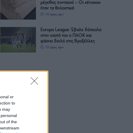
μέγεθος ποντικιού – Οι «ένοχοι»
ήταν τα θηλαστικά
10 ώρες πριν
Europa League: Έβαλε δύσκολα
στον εαυτό του ο ΠΑΟΚ και
ψάχνει διπλό στις Βρυξέλλες
10 ώρες πριν
sonal or
ection to
ou may
 personal
out of the
 downstream