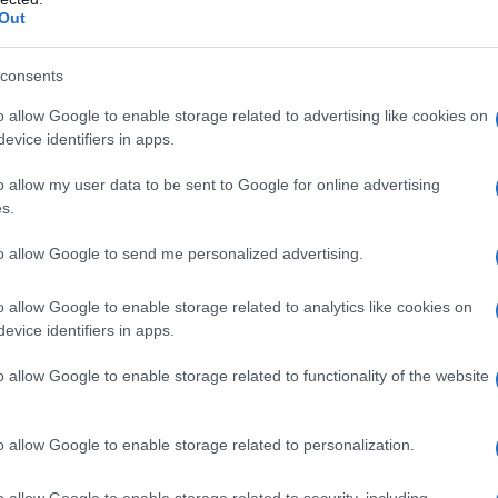
Out
consents
o allow Google to enable storage related to advertising like cookies on
evice identifiers in apps.
ΕΛΛΑΔΑ
o allow my user data to be sent to Google for online advertising
s.
Καιρός: Έως 38 βαθμούς η θερμοκρασία – Πού
to allow Google to send me personalized advertising.
αναμένονται βροχές και καταιγίδες
7/08/2026 - 8:08πμ
o allow Google to enable storage related to analytics like cookies on
evice identifiers in apps.
o allow Google to enable storage related to functionality of the website
o allow Google to enable storage related to personalization.
o allow Google to enable storage related to security, including