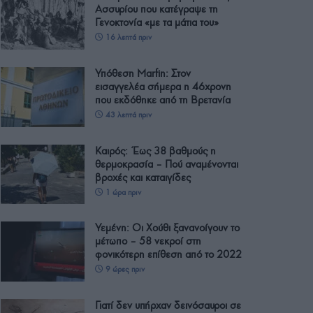
Ασσυρίου που κατέγραψε τη
Γενοκτονία «με τα μάτια του»
16 λεπτά πριν
Υπόθεση Marfin: Στον
εισαγγελέα σήμερα η 46χρονη
που εκδόθηκε από τη Βρετανία
43 λεπτά πριν
Καιρός: Έως 38 βαθμούς η
θερμοκρασία – Πού αναμένονται
βροχές και καταιγίδες
1 ώρα πριν
Υεμένη: Οι Χούθι ξανανοίγουν το
μέτωπο – 58 νεκροί στη
φονικότερη επίθεση από το 2022
9 ώρες πριν
Γιατί δεν υπήρχαν δεινόσαυροι σε