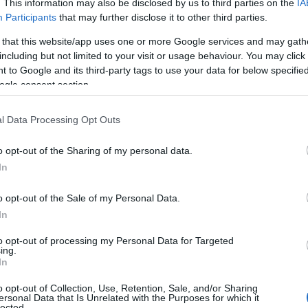
. This information may also be disclosed by us to third parties on the
IA
Participants
that may further disclose it to other third parties.
 that this website/app uses one or more Google services and may gath
including but not limited to your visit or usage behaviour. You may click 
 to Google and its third-party tags to use your data for below specifi
ogle consent section.
l Data Processing Opt Outs
o opt-out of the Sharing of my personal data.
Tweet
Send
In
o opt-out of the Sale of my Personal Data.
ε μας στο
Google News
In
to opt-out of processing my Personal Data for Targeted
ing.
In
o opt-out of Collection, Use, Retention, Sale, and/or Sharing
ersonal Data that Is Unrelated with the Purposes for which it
lected.