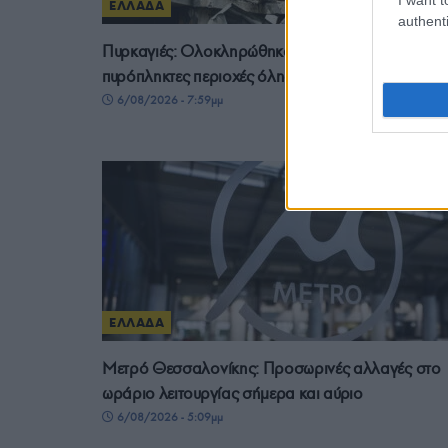
ΕΛΛΑΔΑ
authenti
Πυρκαγιές: Ολοκληρώθηκαν 325 αυτοψίες της στι
πυρόπληκτες περιοχές όλης της χώρας
6/08/2026 - 7:59μμ
ΕΛΛΑΔΑ
Μετρό Θεσσαλονίκης: Προσωρινές αλλαγές στο
ωράριο λειτουργίας σήμερα και αύριο
6/08/2026 - 5:09μμ