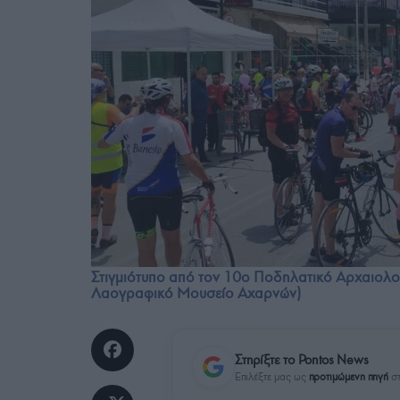
Στιγμιότυπο από τον 10ο Ποδηλατικό Αρχαιολογ
Λαογραφικό Μουσείο Αχαρνών)
Στηρίξτε το Pontos News
Επιλέξτε μας ως
προτιμώμενη πηγή
στ