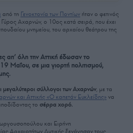
α
από τη
Γενοκτονία των Ποντίων
ήταν ο φετινός
Γύρος Αχαρνών, ο 10ος κατά σειρά, που έχει
σπουδαίου μνημείου, του αρχαίου θεάτρου της
ς απ’ όλη την Αττική έδωσαν το
19 Μαΐου, σε μια γιορτή πολιτισμού,
μης.
ι μεγαλύτεροι σύλλογοι των Αχαρνών
, με τα
αρνών και Αττικής «Ο καπετάν Ευκλείδης»
να
αποδίδοντας το
σέρρα χορό.
ωργουσοπούλου και Ειρήνη
ας Αρχαιοτήτων Δυτικής ξενάγησαν τους