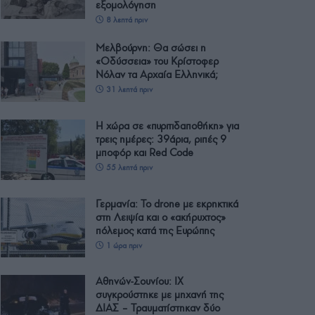
εξομολόγηση
8 λεπτά πριν
Μελβούρνη: Θα σώσει η
«Οδύσσεια» του Κρίστοφερ
Νόλαν τα Αρχαία Ελληνικά;
31 λεπτά πριν
Η χώρα σε «πυριτιδαποθήκη» για
τρεις ημέρες: 39άρια, ριπές 9
μποφόρ και Red Code
55 λεπτά πριν
Γερμανία: Το drone με εκρηκτικά
στη Λειψία και ο «ακήρυχτος»
πόλεμος κατά της Ευρώπης
1 ώρα πριν
Αθηνών-Σουνίου: ΙΧ
συγκρούστηκε με μηχανή της
ΔΙΑΣ – Τραυματίστηκαν δύο