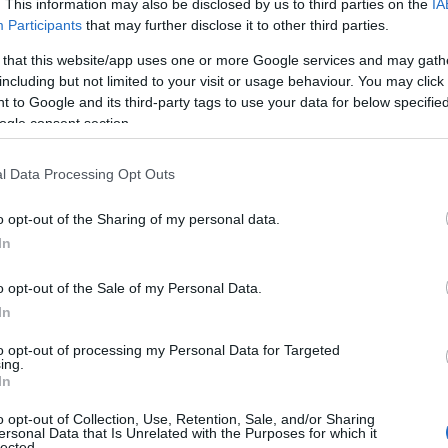
. This information may also be disclosed by us to third parties on the
IA
Νέα εποχή για τον Καθεδρικό της Αγίας Τριάδας
Participants
that may further disclose it to other third parties.
στο Μανχάταν – O πατήρ Γρηγόριος Γκίλμπερτ στο
 that this website/app uses one or more Google services and may gath
τιμόνι
including but not limited to your visit or usage behaviour. You may click 
31/07/2026 - 12:09πμ
 to Google and its third-party tags to use your data for below specifi
ogle consent section.
l Data Processing Opt Outs
o opt-out of the Sharing of my personal data.
In
o opt-out of the Sale of my Personal Data.
In
ΠΙΣΤΗ
to opt-out of processing my Personal Data for Targeted
Ελπιδοφόρος προς Απόστολο: «Να έχετε
ing.
In
καρποφόρα και μακρά διακονία στον Καναδά»
25/07/2026 - 9:06μμ
o opt-out of Collection, Use, Retention, Sale, and/or Sharing
ersonal Data that Is Unrelated with the Purposes for which it
lected.