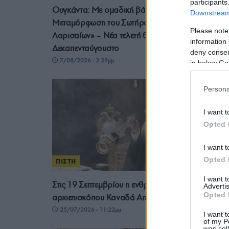
participants
Ουγκάντα: Με ομαδική βάπτιση γιόρτασαν τη
Downstream 
Μεταμόρφωση του Σωτήρος στο «χωριό των
Please note
Λαρισαίων» – Νέα τελετή θα γίνει τον
information 
Δεκαπενταύγουστο
deny consent
7/08/2026 - 2:29μμ
in below Go
Persona
I want t
Opted 
I want t
Opted 
ΠΙΣΤΗ
I want 
Στις 19 Σεπτεμβρίου η ενθρόνιση του νέου
Advertis
Opted 
αρχιεπισκόπου Καναδά Αποστόλου στο Τορόντο
25/07/2026 - 11:22μμ
I want t
of my P
was col