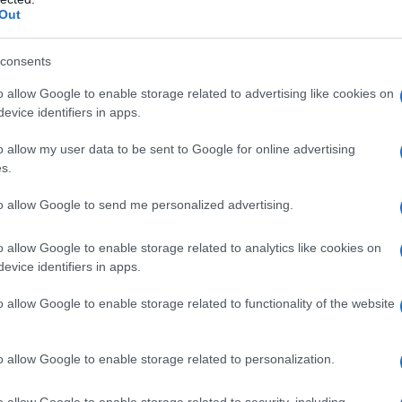
Out
consents
o allow Google to enable storage related to advertising like cookies on
evice identifiers in apps.
ΠΙΣΤΗ
o allow my user data to be sent to Google for online advertising
s.
ς
Βαρθολομαίος και Θεόφιλος στο Φανάρι: Αγωνία
to allow Google to send me personalized advertising.
για τους χριστιανούς στους Αγίους Τόπους
21/07/2026 - 11:08μμ
o allow Google to enable storage related to analytics like cookies on
evice identifiers in apps.
o allow Google to enable storage related to functionality of the website
o allow Google to enable storage related to personalization.
o allow Google to enable storage related to security, including