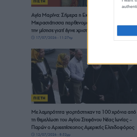
ΠΙΣΤΗ
authenti
Αγία Μαρίνα: Σήμερα η Εκκλησία τιμά τη
Μικρασιάτισσα παρθενομάρτυρα – Ο πατέρας τη
την μίσησε γιατί έγινε χριστιανή
17/07/2026 - 11:27πμ
ΠΙΣΤΗ
Με λαμπρότητα γιορτάστηκαν τα 100 χρόνια από
τη θεμελίωση του Αγίου Στεφάνου Νέας Ιωνίας –
Παρών ο Αρχιεπίσκοπος Αμερικής Ελπιδοφόρος
12/07/2026 - 8:52μμ