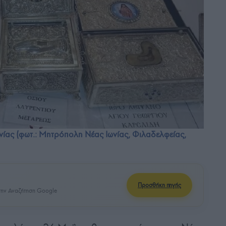
νίας (φωτ.: Μητρόπολη Νέας Ιωνίας, Φιλαδελφείας,
Προσθήκη πηγής
ην Αναζήτηση Google