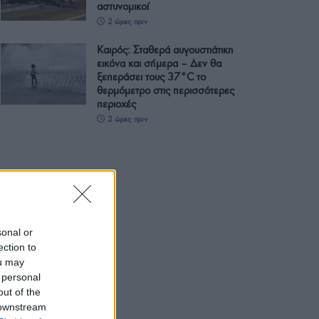
αστυνομικοί
2 ώρες πριν
Καιρός: Σταθερά αυγουστιάτικη
εικόνα και σήμερα – Δεν θα
ξεπεράσει τους 37°C το
θερμόμετρο στις περισσότερες
περιοχές
2 ώρες πριν
sonal or
ection to
ou may
 personal
out of the
 downstream