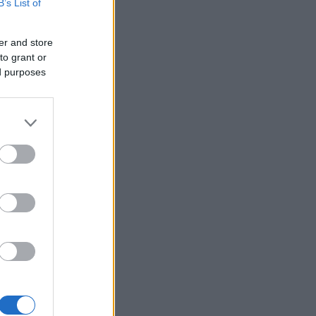
B’s List of
er and store
to grant or
ed purposes