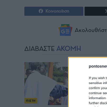
Κοινοποίηση
Ακολουθήστ
ΔΙΑΒΑΣΤΕ
ΑΚΟΜΗ
pontosne
If you wish 
sensitive in
confirm you
continue se
information 
ΠΙΣΤΗ
further disc