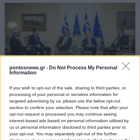
ΠΟΛΙΤΙΚΗ
pontosnews.gr -
Do Not Process My Personal
Information
52η επέτειος Αποκατάστασης της Δημοκρατίας:
Τα πολιτικά «πηγαδάκια» στο Προεδρικό Μέγαρο
If you wish to opt-out of the sale, sharing to third parties, or
και οι εκλογές
processing of your personal or sensitive information for
targeted advertising by us, please use the below opt-out
24/07/2026 - 11:59μμ
section to confirm your selection. Please note that after your
opt-out request is processed you may continue seeing
interest-based ads based on personal information utilized by
us or personal information disclosed to third parties prior to
your opt-out. You may separately opt-out of the further