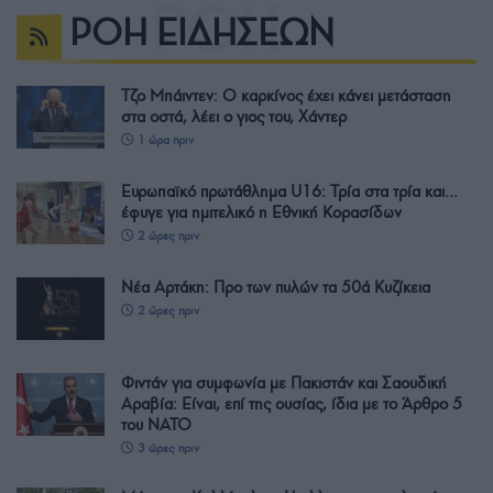
ΡΟΗ ΕΙΔΗΣΕΩΝ
Τζο Μπάιντεν: Ο καρκίνος έχει κάνει μετάσταση
στα οστά, λέει ο γιος του, Χάντερ
1 ώρα πριν
Ευρωπαϊκό πρωτάθλημα U16: Τρία στα τρία και…
έφυγε για ημιτελικό η Εθνική Κορασίδων
2 ώρες πριν
Νέα Αρτάκη: Προ των πυλών τα 50ά Κυζίκεια
2 ώρες πριν
Φιντάν για συμφωνία με Πακιστάν και Σαουδική
Αραβία: Είναι, επί της ουσίας, ίδια με το Άρθρο 5
του ΝΑΤΟ
3 ώρες πριν