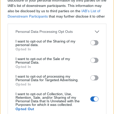
disclosure of your personal information by third parties on the
IAB’s list of downstream participants. This information may
also be disclosed by us to third parties on the
IAB’s List of
Downstream Participants
that may further disclose it to other
third parties.
Please note that this website/app uses one or more Google
Personal Data Processing Opt Outs
ΠΟΛΙΤΙΚΗ
services and may gather and store information including but
not limited to your visit or usage behaviour. You may click to
I want to opt-out of the Sharing of my
personal data.
52 χρόνια από την αποκατάσταση της
grant or deny consent to Google and its third-party tags to
Opted In
use your data for below specified purposes in below Google
Δημοκρατίας: Τα μηνύματα του πολιτικού κόσμου
consent section.
I want to opt-out of the Sale of my
για τη Μεταπολίτευση, τους θεσμούς και την
Personal Data.
Opted In
Κύπρο
24/07/2026 - 11:45πμ
I want to opt-out of processing my
Personal Data for Targeted Advertising.
Opted In
I want to opt-out of Collection, Use,
Retention, Sale, and/or Sharing of my
Personal Data that Is Unrelated with the
Purposes for which it was collected.
Opted Out