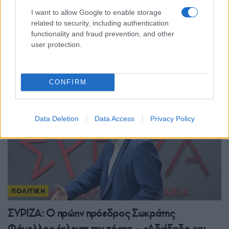
ΠΟΛΙΤΙΚΗ
I want to allow Google to enable storage
related to security, including authentication
Άρση ασυλίας για τον Μάριο Σαλμά – Βαριές
functionality and fraud prevention, and other
καταγγελίες κατά Γεωργιάδη
user protection.
22/07/2026 - 4:28μμ
CONFIRM
Data Deletion
Data Access
Privacy Policy
ΠΟΛΙΤΙΚΗ
ΣΥΡΙΖΑ: Ο πρώην πρόεδρος Σωκράτης
Φάμελλος έκλεισε την πόρτα – «Αδιέξοδο και