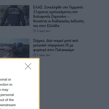
ΕΛΑΣ: Συνελήφθη στη Γερμανία
31χρονος εμπλεκόμενος στη
δολοφονία Ζαμπούνη –
Κινούνται οι διαδικασίες έκδοσής
του στην Ελλάδα
2 ώρες πριν
Σέρρες: Δύο νεκροί μετά από
μετωπική σύγκρουση ΙΧ με
φορτηγό στην Παλαιοκώμη
3 ώρες πριν
sonal or
ection to
ou may
 personal
out of the
 downstream