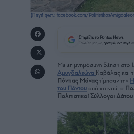
(Πηγή φωτ.: facebook.com/PolitistikosAmigdaleo
Στηρίξτε το Pontos News
Επιλέξτε μας ως
προτιμώμενη πηγή
στ
Με επιμνημόσυνη δέηση στο Ι
Αμυγδαλεώνα
Καβάλας και τ
Πόντιας Μάνας
τίμησαν την
Η
του Πόντου
από κοινού ο
Πολ
Πολιτιστικοί Σύλλογοι Δάτου