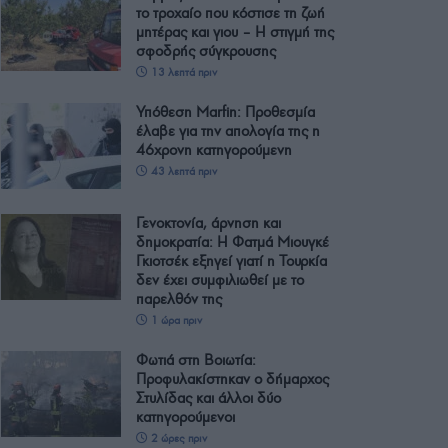
το τροχαίο που κόστισε τη ζωή
μητέρας και γιου – Η στιγμή της
σφοδρής σύγκρουσης
13 λεπτά πριν
Υπόθεση Marfin: Προθεσμία
έλαβε για την απολογία της η
46χρονη κατηγορούμενη
43 λεπτά πριν
Γενοκτονία, άρνηση και
δημοκρατία: Η Φατμά Μιουγκέ
Γκιοτσέκ εξηγεί γιατί η Τουρκία
δεν έχει συμφιλιωθεί με το
παρελθόν της
1 ώρα πριν
Φωτιά στη Βοιωτία:
Προφυλακίστηκαν ο δήμαρχος
Στυλίδας και άλλοι δύο
κατηγορούμενοι
2 ώρες πριν