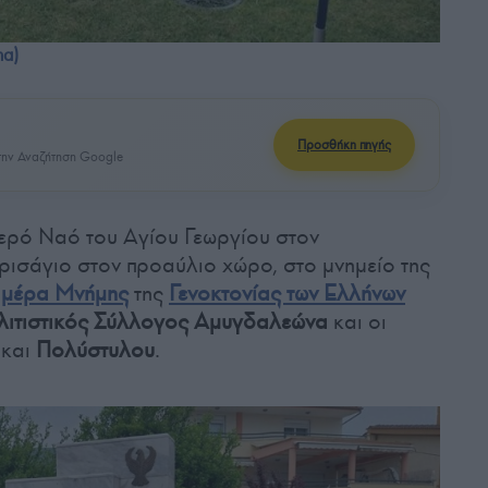
na)
Προσθήκη πηγής
ην Αναζήτηση Google
ερό Ναό του Αγίου Γεωργίου στον
ρισάγιο στον προαύλιο χώρο, στο μνημείο της
μέρα Μνήμης
της
Γενοκτονίας των Ελλήνων
ιτιστικός Σύλλογος Αμυγδαλεώνα
και οι
και
Πολύστυλου
.