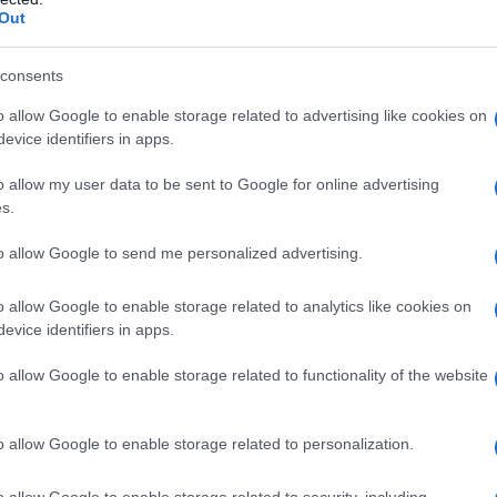
Out
…
consents
o allow Google to enable storage related to advertising like cookies on
evice identifiers in apps.
o allow my user data to be sent to Google for online advertising
αν…
s.
to allow Google to send me personalized advertising.
τηκαν…
o allow Google to enable storage related to analytics like cookies on
evice identifiers in apps.
ει μέσα από τα έθιμά μας, τις παραδόσεις μας
o allow Google to enable storage related to functionality of the website
ς, στην ψυχή κάθε Έλληνα που είναι ή νιώθει
στικός Σύλλογος Αμυγδαλεώνα σε σχετική
o allow Google to enable storage related to personalization.
o allow Google to enable storage related to security, including