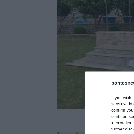
pontosne
If you wish 
sensitive in
confirm you
(Πηγή φωτ.: fa
continue se
information 
further disc