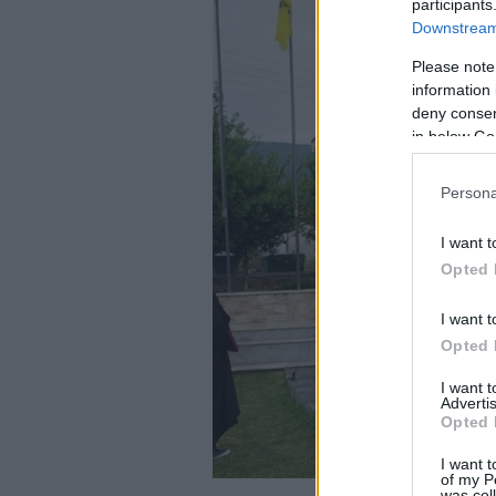
participants
Downstream 
Please note
information 
deny consent
in below Go
Persona
I want t
Opted 
I want t
Opted 
I want 
Advertis
Opted 
I want t
of my P
(Πηγή φωτ.: fa
was col