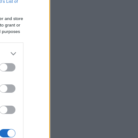
B’s List of
er and store
to grant or
ed purposes