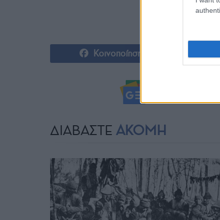
authenti
Κοινοποίηση
Ακολουθήστ
ΔΙΑΒΑΣΤΕ
ΑΚΟΜΗ