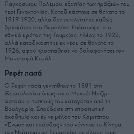
Παγκόσμιου Πολέμου, εξαιτίας των πράξεών του
περί Γενοκτονίας. Καταδικάστηκε σε θάνατο το
1919-1920, αλλά δεν εκτελέστηκε καθώς
βρισκόταν στο Βερολίνο. Επέστρεψε, στο
εθνικό κράτος της Τουρκίας, πλέον, το 1922,
αλλά καταδικάστηκε εκ νέου σε θάνατο το
1926, αφού προσπάθησε να δολοφονήσει τον
Μουσταφά Κεμάλ.
Ρεφέτ πασά
Ο Ρεφέτ πασά γεννήθηκε το 1881 στη
Θεσσαλονίκη όπως και ο Μεχμέτ Ναζίμ,
ωστόσο ο παππούς του καταγόταν από τη
Βουλγαρία. Σπούδασε στη στρατιωτική
ακαδημία και έγινε μέλος του Κομιτάτου
«Ένωση και πρόοδος» που γέννησε το Κίνημα
των Νεότουρκων. Συμμετείχε σε όλους τους