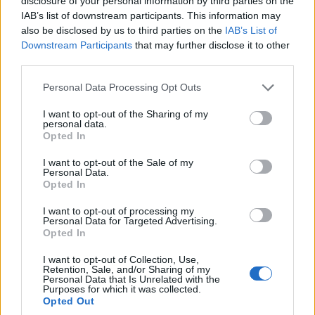
disclosure of your personal information by third parties on the
την κύρια αιτία του χωρισμού.
IAB’s list of downstream participants. This information may
also be disclosed by us to third parties on the
IAB’s List of
Δεν απέκτησε ποτέ δικά του παιδιά, αν και
Downstream Participants
that may further disclose it to other
third parties.
υιοθέτησε εννέα. Ένα από αυτά, η
Σαμπιχά
Γκιοκτσέν
, ήταν ορφανή Αρμένια, η οικογένεια
Please note that this website/app uses one or more Google
Personal Data Processing Opt Outs
της οποίας σφαγιάστηκε από τους
services and may gather and store information including but
not limited to your visit or usage behaviour. You may click to
I want to opt-out of the Sharing of my
Νεότουρκους. Μάλιστα, έγινε η πρώτη γυναίκα
personal data.
grant or deny consent to Google and its third-party tags to
πιλότος στην Τουρκία.
Opted In
use your data for below specified purposes in below Google
consent section.
I want to opt-out of the Sale of my
Καταπονημένος τα δύο τελευταία χρόνια της
Personal Data.
Opted In
ζωής του από κίρρωση του ύπατος, που προήλθε
από αλκοολισμό, ο Μουσταφά Κεμάλ πέθανε
I want to opt-out of processing my
Personal Data for Targeted Advertising.
στην Κωνσταντινούπολη στις 10 Νοεμβρίου
Opted In
1938. Είναι θαμμένος στην Άγκυρα, στο
μαυσωλείο Ανίτκαμπιρ, που κατασκευάστηκε
I want to opt-out of Collection, Use,
Retention, Sale, and/or Sharing of my
ειδικά για αυτόν.
Personal Data that Is Unrelated with the
Purposes for which it was collected.
Opted Out