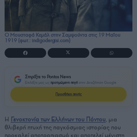
Ο Μουσταφά Κεμάλ στην Σαμψούντα στις 19 Μαΐου
1919 (φωτ.: indigodergisi.com)
Στηρίξτε το Pontos News
Επιλέξτε μας ως
προτιμώμενη πηγή
στην Αναζήτηση Google
Προσθήκη πηγής
Η
Γενοκτονία των Ελλήνων του Πόντου
, μια
θλιβερή πτυχή της παγκόσμιας ιστορίας που
προκαλεί αποτροπιασμό και αποτελεί μέγιστη