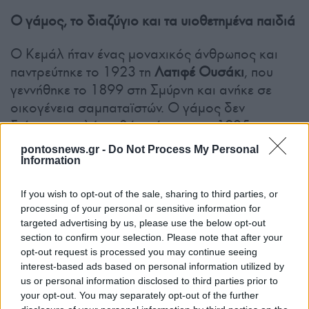
Ο γάμος, το διαζύγιο και τα υιοθετημένα παιδιά
Ο Κεμάλ ήταν ένας μοναχικός άνθρωπος και
παντρεύτηκε το 1923 τη
Λατιφέ Ουσάκι
, που
γεννήθηκε το 1899 στη Σμύρνη και ανήκε σε
οικογένεια σαμπαταϊστών. Ο γάμος δεν
διήρκεσε πολύ, καθώς χώρισαν το 1925.
pontosnews.gr -
Do Not Process My Personal
Οι επιστολές της Λατιφέ (οι
Information
οποίες με ανανεωμένη απόφαση
If you wish to opt-out of the sale, sharing to third parties, or
του τουρκικού κράτους
processing of your personal or sensitive information for
παραμένουν απόρρητες)
targeted advertising by us, please use the below opt-out
σύμφωνα με τους ερευνητές
section to confirm your selection. Please note that after your
opt-out request is processed you may continue seeing
αφήνουν υπονοούμενα για τις
interest-based ads based on personal information utilized by
σεξουαλικές προτιμήσεις του
us or personal information disclosed to third parties prior to
Κεμάλ, οι οποίες αποτέλεσαν
your opt-out. You may separately opt-out of the further