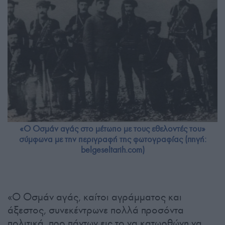
«Ο Οσμάν αγάς στο μέτωπο με τους εθελοντές του»
σύμφωνα με την περιγραφή της φωτογραφίας (πηγή:
belgeseltarih.com)
«Ο Οσμάν αγάς, καίτοι αγράμματος και
άξεστος, συνεκέντρωνε πολλά προσόντα
πολιτικά, προ πάντων εις το να κατωρθώνη να