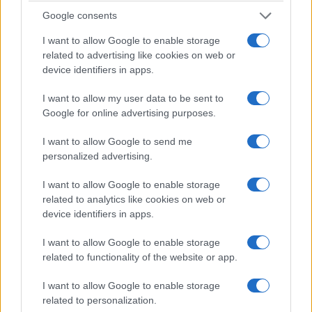
Τοπάλ Οσμάν
Google consents
Όταν ο Μουσταφά Κεμάλ, με την ιδιότητα του
I want to allow Google to enable storage
επιθεωρητή της 9ης Στρατιάς, έφθασε στο λιμάνι
related to advertising like cookies on web or
της Σαμψούντας «για να προστατεύσει τους
device identifiers in apps.
Έλληνες και τους Αρμένιους που υπέφεραν από
I want to allow my user data to be sent to
τους αντάρτες, και να επιβάλει την τάξη με την
Google for online advertising purposes.
έγκριση και την υποστήριξη των Συμμάχων», είχε
μαζί του πολλά πρωτοπαλίκαρα έτοιμα για όλα.
I want to allow Google to send me
Ο
Τοπάλ Οσμάν
ήταν ένα από αυτούς.
personalized advertising.
I want to allow Google to enable storage
«Το αφήνω στα έμπειρα χέρια
related to analytics like cookies on web or
σου» φέρεται να του είπε ο
device identifiers in apps.
Κεμάλ δίνοντάς του την εντολή
I want to allow Google to enable storage
να καθαρίσει το πρόβλημα που
related to functionality of the website or app.
ονομάζονταν ελληνισμός του
I want to allow Google to enable storage
Πόντου.
related to personalization.