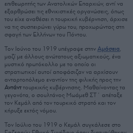
επιθεωρητής των Ανατολικών Επαρχιών, αντί να
εξαρθρώσει τις εθνικιστικές οργανώσεις, όπως
του είχε αναθέσει η τουρκική κυβέρνηση, άρχισε
να τις συσπειρώνει γύρω του, προχωρώντας στη
σφαγή των Ελλήνων του Πόντου.
Τον Ιούνιο του 1919 υπέγραψε στην
Αμάσεια
,
μαζί με άλλους ανώτατους αξιωματικούς, ένα
μυστικό πρωτόκολλο με το οποίο οι
στρατιωτικοί αυτοί αποφάσιζαν να αρχίσουν
ανταρτοπόλεμο εναντίον της φιλικής προς την
Αντάντ
τουρκικής κυβέρνησης. Μαθαίνοντας τα
γεγονότα, ο σουλτάνος Μωάμεθ ΣΤ΄ απέταξε
τον Κεμάλ από τον τουρκικό στρατό και τον
κήρυξε εκτός νόμου.
Τον Ιούλιο του 1919 ο Κεμάλ συγκάλεσε στο
Ερζερούμ Εθνικό Συνέδριο όπου διατυπώθηκαν