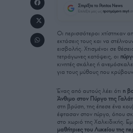
Στηρίξτε το Pontos News
Επιλέξτε μας ως
προτιμώμενη πηγή
στ
Οι περισσότεροι χτίστηκαν απ
εκτάσεις τους και να στέλνου
εισβολής. Χτισμένοι σε θέσε
τετράγωνες κατόψεις, οι
πύργ
κινητές σκάλες ή ανεμόσκαλε
για τους μύθους που κρύβουν
Ένας από αυτούς λέει ότι
η β
Άνθιμο στον Πύργο της Γαλάτ
στη βρύση, της έπεσε ένα κου
έφτασαν στον πύργο, όπου σκ
στο χωριό της Χαλκιδικής. Ε
μαθήτριες του Λυκείου της πε