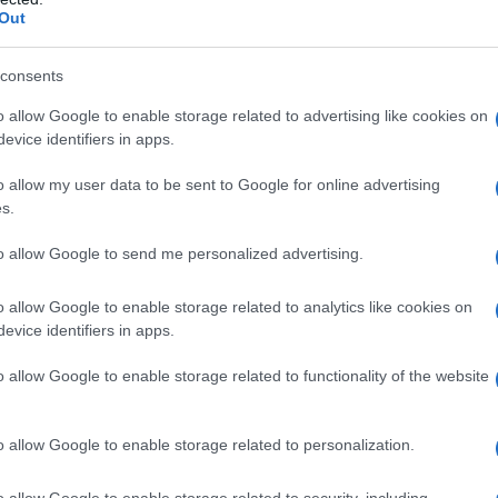
ην ταινία «γραφο – μηχανή του χρόνου».
Out
consents
άθειας των νεαρών κινηματογραφιστών ήταν οι
ικής που έγιναν το ερέθισμα για να
o allow Google to enable storage related to advertising like cookies on
evice identifiers in apps.
η φαντασία τους, ανάμεσα σε μύθο και
o allow my user data to be sent to Google for online advertising
s.
 κινηματογράφο
to allow Google to send me personalized advertising.
κτός Αγίου Όρους, που κάποτε ήταν 70 και
o allow Google to enable storage related to analytics like cookies on
εματολογία για την πραγματοποίηση ενός
evice identifiers in apps.
γράμματος με θέμα ‘η πολιτιστική κληρονομιά
o allow Google to enable storage related to functionality of the website
το βλέμμα των εφήβων’.
Αυτό συνέβη καθώς
ά, πολύ διαδεδομένα και περισσότερο
ική.
o allow Google to enable storage related to personalization.
o allow Google to enable storage related to security, including