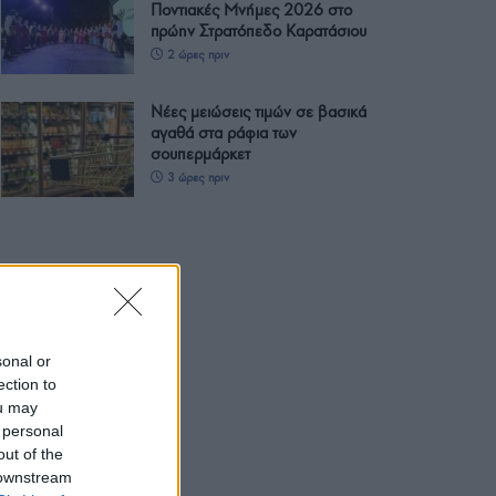
Ποντιακές Μνήμες 2026 στο
πρώην Στρατόπεδο Καρατάσιου
2 ώρες πριν
Νέες μειώσεις τιμών σε βασικά
αγαθά στα ράφια των
σουπερμάρκετ
3 ώρες πριν
sonal or
ection to
ou may
 personal
out of the
 downstream