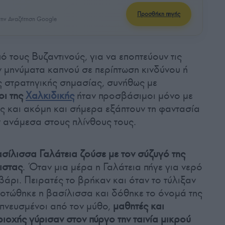
Προσθήκη πηγής
ην Αναζήτηση Google
ό τους Βυζαντινούς, για να εποπτεύουν τις
ν μηνύματα καπνού σε περίπτωση κινδύνου ή
ις στρατηγικής σημασίας, συνήθως με
οι της
Χαλκιδικής
ήταν προσβάσιμοι μόνο με
ς και ακόμη και σήμερα εξάπτουν τη φαντασία
 ανάμεσα στους πλίνθους τους.
ασίλισσα Γαλάτεια ζούσε με τον σύζυγό της
ιστας
. Όταν μια μέρα η Γαλάτεια πήγε για νερό
βάρι. Πειρατές το βρήκαν και όταν το τύλιξαν
οτώθηκε η βασίλισσα και δόθηκε το όνομά της
μπνευσμένοι από τον μύθο,
μαθητές και
ριοχής γύρισαν στον πύργο την ταινία μικρού