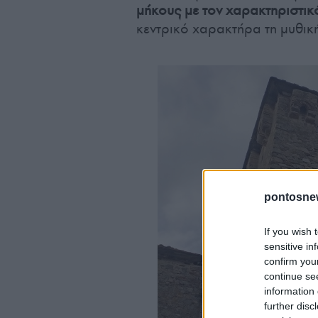
μήκους με τον χαρακτηριστικ
κεντρικό χαρακτήρα τη μυθικ
pontosne
If you wish 
sensitive in
confirm you
continue se
information 
further disc