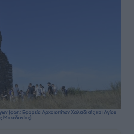
γων (φωτ.: Εφορεία Αρχαιοτήτων Χαλκιδικής και Αγίου
ής Μακεδονίας)