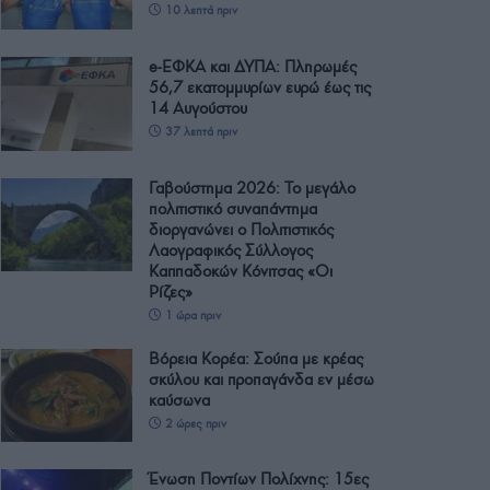
10 λεπτά πριν
e-ΕΦΚΑ και ΔΥΠΑ: Πληρωμές
56,7 εκατομμυρίων ευρώ έως τις
14 Αυγούστου
37 λεπτά πριν
Γαβούστημα 2026: Το μεγάλο
πολιτιστικό συναπάντημα
διοργανώνει ο Πολιτιστικός
Λαογραφικός Σύλλογος
Καππαδοκών Κόνιτσας «Οι
Ρίζες»
1 ώρα πριν
Βόρεια Κορέα: Σούπα με κρέας
σκύλου και προπαγάνδα εν μέσω
καύσωνα
2 ώρες πριν
Ένωση Ποντίων Πολίχνης: 15ες