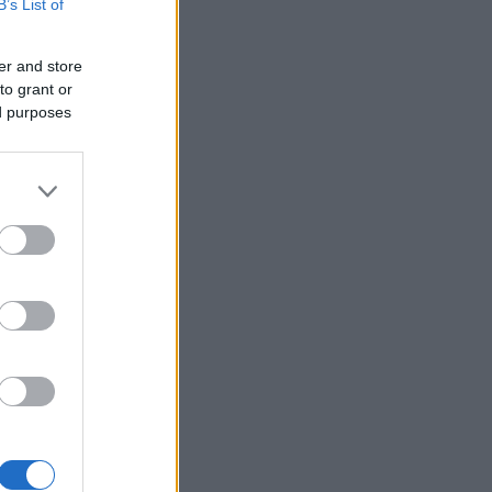
B’s List of
er and store
to grant or
ed purposes