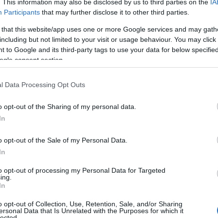
. This information may also be disclosed by us to third parties on the
IA
Participants
that may further disclose it to other third parties.
 that this website/app uses one or more Google services and may gath
including but not limited to your visit or usage behaviour. You may click 
 to Google and its third-party tags to use your data for below specifi
ogle consent section.
l Data Processing Opt Outs
o opt-out of the Sharing of my personal data.
In
ιασώζονται σε πολύ καλή κατάσταση (φωτ.: Εφορεία
ι Αγίου Όρους και Film Office της Περιφέρειας
o opt-out of the Sale of my Personal Data.
εντρικής Μακεδονίας)
In
to opt-out of processing my Personal Data for Targeted
ούπολη, η γραφομηχανή της
Joyce Loch, μιας
ing.
In
που κατοίκησε τον βυζαντινό πύργο του
 τους πρόσφυγες της
Μικρασιατικής
o opt-out of Collection, Use, Retention, Sale, and/or Sharing
ersonal Data that Is Unrelated with the Purposes for which it
 ώστε τα παιδιά του Αριστοτέλειου Λυκείου
lected.