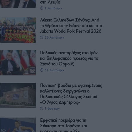
στη Λειψία
1 λεπτό πριν
Λύκειο Ελληνίδων Ξάνθης: Από
τη Θράκη στην Ινδονησία και στο
Jakarta World Folk Festival 2026
26 λεπτά πριν
Πολιτικές αναταράξεις στο Ιράν
και διπλωματικός πυρετός για τα
Στενά του Ορμούζ
51 λεπτά πριν
Ποντιακή βραδιά με αγαπημένους
καλλιτέχνες διοργανώνει ο
Πολιτιστικός Σύλλογος Σκοπού
«Ο Άγιος Δημήτριος»
1 ώρα πριν
Εμφατική πρεμιέρα για τη
Σάκκαρη στο Τορόντο και
πρόκριση στους «32»