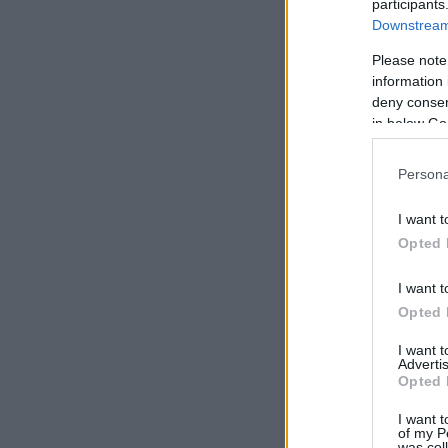
participants
Downstream 
Please note
information 
deny consent
in below Go
Persona
I want t
Opted 
I want t
Opted 
I want 
Advertis
Opted 
I want t
of my P
was col