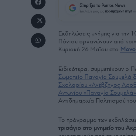
Στηρίξτε το Pontos News
Επιλέξτε μας ως
προτιμώμενη πηγή
στ
Εκδηλώσεις μνήμης για την 10
Πόντου οργανώνουν από κοιν
Κυριακή 26 Μαΐου στο
Μονο
Ειδικότερα, συμμετέχουν ο 
Σωματείο Παναγία Σουμελά 
Σχολαρίου «Ανέβζηγος Αροθ
Αντωνίου «Παναγία Σουμελά»
Αντιδημαρχία Πολιτισμού το
Το πρόγραμμα των εκδηλώσεων
τρισάγιο στο μνημείο του Ακ
χαιρετισμούς από τους επίση