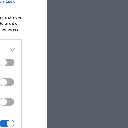
B’s List of
er and store
to grant or
ed purposes