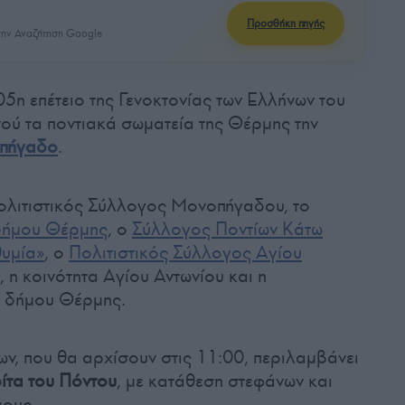
Προσθήκη πηγής
ην Αναζήτηση Google
5η επέτειο της Γενοκτονίας των Ελλήνων του
ού τα ποντιακά σωματεία της Θέρμης την
πήγαδο
.
Πολιτιστικός Σύλλογος Μονοπήγαδου, το
δήμου Θέρμης
, ο
Σύλλογος Ποντίων Κάτω
υμία»
, ο
Πολιτιστικός Σύλλογος Αγίου
, η κοινότητα Αγίου Αντωνίου και η
υ δήμου Θέρμης.
, που θα αρχίσουν στις 11:00, περιλαμβάνει
ρίτα του Πόντου
, με κατάθεση στεφάνων και
μους.