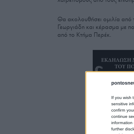
Θα ακολουθήσει ομιλία από 
Γεωργιάδη και κέρασμα με π
από το Κτήμα Περέκ.
pontosne
If you wish 
sensitive in
confirm you
continue se
information 
further disc