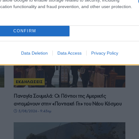
Κρηνίδων Καβάλας «Το Βυζάντιο»
cation functionality and fraud prevention, and other user protection.
5/08/2026 - 6:54μμ
CONFIRM
Data Deletion
Data Access
Privacy Policy
ΕΚΔΗΛΩΣΕΙΣ
Παναγία Σουμελά: Οι Πόντιοι της Αμερικής
ανταμώνουν στην «Ποντιακή Γη» του Νέου Κόσμου
5/08/2026 - 9:45πμ