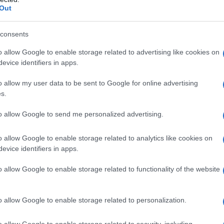
Out
Tweet
Send
consents
ε μας στο
Google News
o allow Google to enable storage related to advertising like cookies on
evice identifiers in apps.
o allow my user data to be sent to Google for online advertising
s.
to allow Google to send me personalized advertising.
o allow Google to enable storage related to analytics like cookies on
evice identifiers in apps.
o allow Google to enable storage related to functionality of the website
ΕΚΔΗΛΩΣΕΙΣ
o allow Google to enable storage related to personalization.
Ποντιακή βραδιά από τον Σύλλογο Ποντίων
o allow Google to enable storage related to security, including