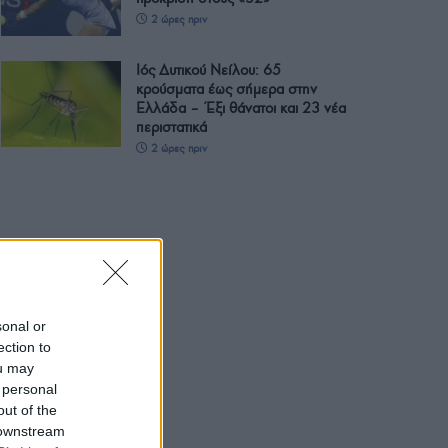
2 ώρες πριν
Ιός Δυτικού Νείλου: 65
κρούσματα έως σήμερα στην
Ελλάδα – Έξι θάνατοι και 23 νέα
περιστατικά
2 ώρες πριν
sonal or
ection to
ou may
 personal
out of the
 downstream