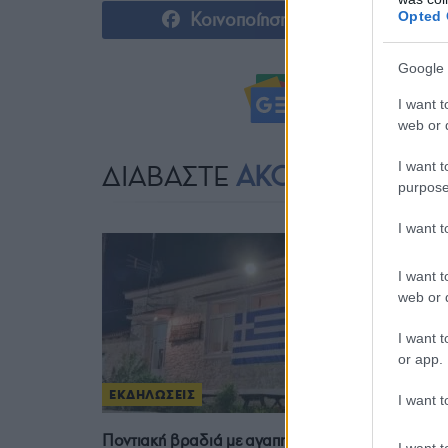
Κοινοποίηση
Opted 
Google 
Ακολουθήστ
I want t
web or d
I want t
ΔΙΑΒΑΣΤΕ
ΑΚΟΜΗ
purpose
I want 
I want t
web or d
I want t
or app.
ΕΚΔΗΛΩΣΕΙΣ
I want t
Ποντιακή βραδιά με αγαπημένους καλλιτέχνες
I want t