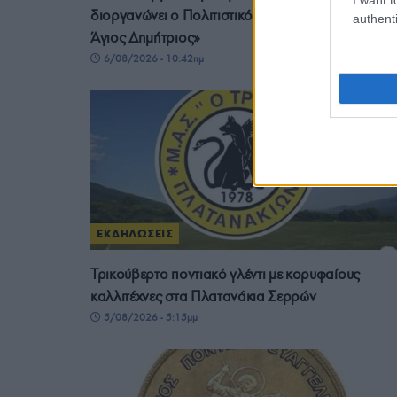
διοργανώνει ο Πολιτιστικός Σύλλογος Σκοπού «Ο
authenti
Άγιος Δημήτριος»
6/08/2026 - 10:42πμ
ΕΚΔΗΛΩΣΕΙΣ
Τρικούβερτο ποντιακό γλέντι με κορυφαίους
καλλιτέχνες στα Πλατανάκια Σερρών
5/08/2026 - 5:15μμ