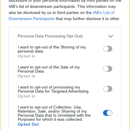
disclosure of your personal information by third parties on the
IAB’s list of downstream participants. This information may
also be disclosed by us to third parties on the
IAB’s List of
Downstream Participants
that may further disclose it to other
third parties.
Please note that this website/app uses one or more Google
Personal Data Processing Opt Outs
services and may gather and store information including but
ΣΥΛΛΟΓΟΙ
not limited to your visit or usage behaviour. You may click to
I want to opt-out of the Sharing of my
personal data.
grant or deny consent to Google and its third-party tags to
Ο Σύλλογος Ποντίων Μακροχωρίου ανέδειξε τη
Opted In
use your data for below specified purposes in below Google
γεύση και την ιστορία του Πόντου στις
consent section.
I want to opt-out of the Sale of my
Personal Data.
«Γαστρονομικές Συναντήσεις στους Πρόποδες
Opted In
του Ολύμπου»
I want to opt-out of processing my
16/07/2026 - 11:14μμ
Personal Data for Targeted Advertising.
Opted In
I want to opt-out of Collection, Use,
Retention, Sale, and/or Sharing of my
Personal Data that Is Unrelated with the
Purposes for which it was collected.
Opted Out