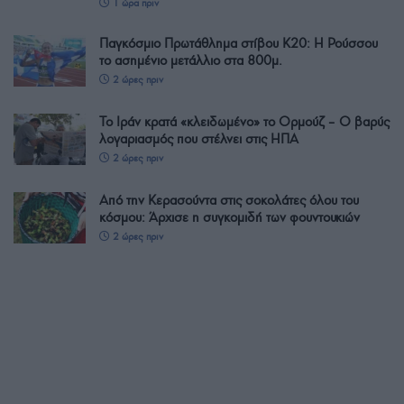
1 ώρα πριν
Παγκόσμιο Πρωτάθλημα στίβου Κ20: Η Ρούσσου
το ασημένιο μετάλλιο στα 800μ.
2 ώρες πριν
Το Ιράν κρατά «κλειδωμένο» το Ορμούζ – Ο βαρύς
λογαριασμός που στέλνει στις ΗΠΑ
2 ώρες πριν
Από την Κερασούντα στις σοκολάτες όλου του
κόσμου: Άρχισε η συγκομιδή των φουντουκιών
2 ώρες πριν