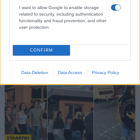
I want to allow Google to enable storage
related to security, including authentication
ΣΥΛΛΟΓΟΙ
functionality and fraud prevention, and other
user protection.
Δυναμική παρουσία της Ένωσης Ποντίων Κιλκίς
«Οι Αργοναύτες» στο 30ό Φεστιβάλ
Παραδοσιακών Χορών στην Άνθεια
CONFIRM
14/07/2026 - 7:42μμ
Data Deletion
Data Access
Privacy Policy
ΣΥΛΛΟΓΟΙ