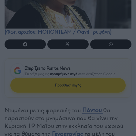
(Φωτ. αρχείου: MOTIONTEAM / Φανή Τρυψάνη)
Στηρίξτε το Pontos News
Επιλέξτε μας ως
προτιμώμενη πηγή
στην Αναζήτηση Google
Προσθήκη πηγής
Ντυμένοι με τις φορεσιές του
Πόντου
θα
παραστούν στο μνημόσυνο που θα γίνει την
Κυριακή 19 Μαΐου στην εκκλησία του χωριού
για τα θύματα της
Γενοκτονίας
τα μέλη του