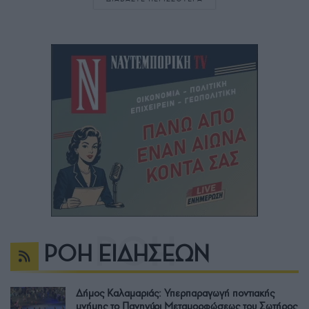
ΡΟΗ ΕΙΔΗΣΕΩΝ
Δήμος Καλαμαριάς: Υπερπαραγωγή ποντιακής
μνήμης το Πανηγύρι Μεταμορφώσεως του Σωτήρος