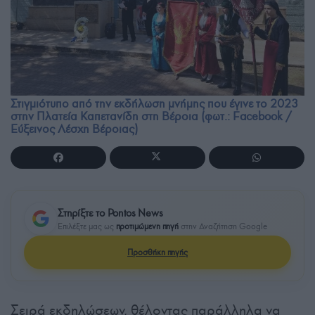
Στιγμιότυπο από την εκδήλωση μνήμης που έγινε το 2023
στην Πλατεία Καπετανίδη στη Βέροια (φωτ.: Facebook /
Εύξεινος Λέσχη Βέροιας)
Στηρίξτε το Pontos News
Επιλέξτε μας ως
προτιμώμενη πηγή
στην Αναζήτηση Google
Προσθήκη πηγής
Σειρά εκδηλώσεων, θέλοντας παράλληλα να