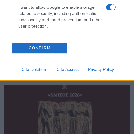
I want to allow Google to enable storage
related to security, including authentication
functionality and fraud prevention, and other
user protection.
ΕΚΔΗΛΩΣΕΙΣ
Κλειτιώτικα 2026: Δύο βραδιές γεμάτες ποντιακή
CONFIRM
μουσική και παράδοση στον Νέο Κλείτο
31/07/2026 - 6:03μμ
Data Deletion
Data Access
Privacy Policy