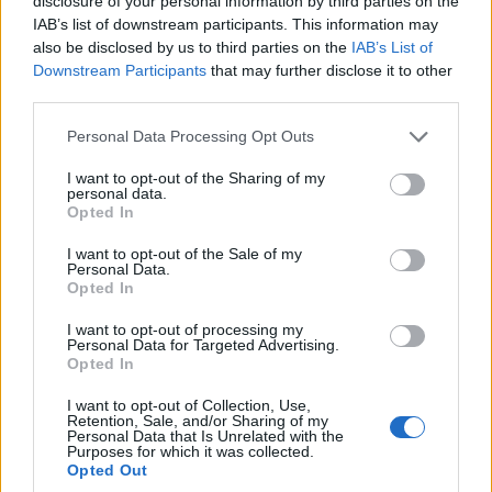
disclosure of your personal information by third parties on the
Παρχαρίδης θα βρεθούν «Παρά θίν’ αλός»
IAB’s list of downstream participants. This information may
also be disclosed by us to third parties on the
IAB’s List of
2/08/2026 - 11:45πμ
Downstream Participants
that may further disclose it to other
third parties.
Please note that this website/app uses one or more Google
Personal Data Processing Opt Outs
services and may gather and store information including but
not limited to your visit or usage behaviour. You may click to
I want to opt-out of the Sharing of my
personal data.
grant or deny consent to Google and its third-party tags to
Opted In
use your data for below specified purposes in below Google
consent section.
I want to opt-out of the Sale of my
Personal Data.
Opted In
I want to opt-out of processing my
ΕΚΔΗΛΩΣΕΙΣ
Personal Data for Targeted Advertising.
Opted In
Η λύρα θα ηχήσει στη Βεγόρα της Φλώρινας, στο
μεγάλο ποντιακό γλέντι
I want to opt-out of Collection, Use,
Retention, Sale, and/or Sharing of my
Personal Data that Is Unrelated with the
1/08/2026 - 10:40μμ
Purposes for which it was collected.
Opted Out