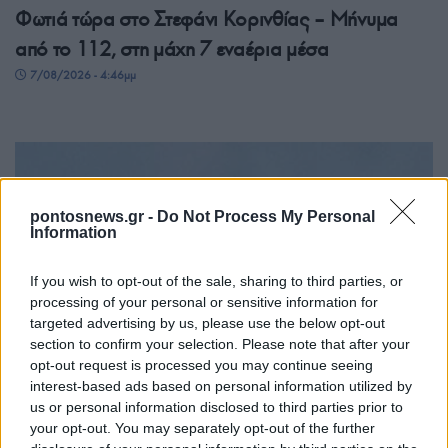
Φωτιά τώρα στο Στεφάνι Κορινθίας – Μήνυμα
από το 112, στη μάχη 7 εναέρια μέσα
7/08/2026 - 4:46μμ
pontosnews.gr -
Do Not Process My Personal
Information
If you wish to opt-out of the sale, sharing to third parties, or
processing of your personal or sensitive information for
targeted advertising by us, please use the below opt-out
ΕΛΛΑΔΑ
section to confirm your selection. Please note that after your
opt-out request is processed you may continue seeing
Θεσσαλονίκη: Πυρκαγιά σε δασική έκταση στο
interest-based ads based on personal information utilized by
Μονοπήγαδο Θέρμης
us or personal information disclosed to third parties prior to
your opt-out. You may separately opt-out of the further
7/08/2026 - 4:41μμ