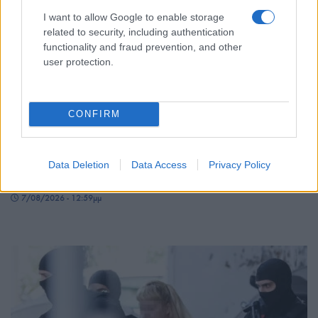
I want to allow Google to enable storage
related to security, including authentication
functionality and fraud prevention, and other
user protection.
ΕΛΛΑΔΑ
CONFIRM
Σέρρες: Βίντεο-ντοκουμέντο από το τροχαίο που
κόστισε τη ζωή μητέρας και γιου – Η στιγμή της
Data Deletion
Data Access
Privacy Policy
σφοδρής σύγκρουσης
7/08/2026 - 12:59μμ