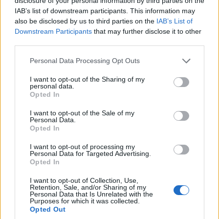
disclosure of your personal information by third parties on the
IAB’s list of downstream participants. This information may
also be disclosed by us to third parties on the
IAB’s List of
Downstream Participants
that may further disclose it to other
third parties.
Please note that this website/app uses one or more Google
Personal Data Processing Opt Outs
services and may gather and store information including but
not limited to your visit or usage behaviour. You may click to
I want to opt-out of the Sharing of my
personal data.
grant or deny consent to Google and its third-party tags to
Opted In
use your data for below specified purposes in below Google
consent section.
I want to opt-out of the Sale of my
ΕΛΛΑΔΑ
Personal Data.
Opted In
Πυργαδίκια Χαλκιδικής: Έναν αιώνα ζωής
I want to opt-out of processing my
συμπληρώνει ο προσφυγικός οικισμός – Η
Personal Data for Targeted Advertising.
Opted In
ιστορία του ξεριζωμού από την Αφθόνη του
I want to opt-out of Collection, Use,
Μαρμαρά
Retention, Sale, and/or Sharing of my
Personal Data that Is Unrelated with the
7/08/2026 - 2:00μμ
Purposes for which it was collected.
Opted Out