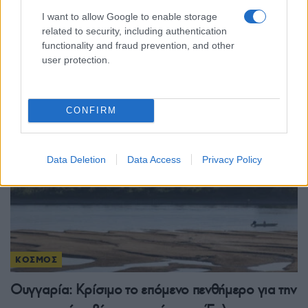
I want to allow Google to enable storage
Θέουτα: Στους 72 οι νεκροί της μαζικής
related to security, including authentication
διέλευσης από το Μαρόκο – Πέντε ακόμη
functionality and fraud prevention, and other
user protection.
πτώματα στις ακτές
2/08/2026 - 8:33μμ
CONFIRM
Data Deletion
Data Access
Privacy Policy
ΚΟΣΜΟΣ
Ουγγαρία: Κρίσιμο το επόμενο πενθήμερο για την