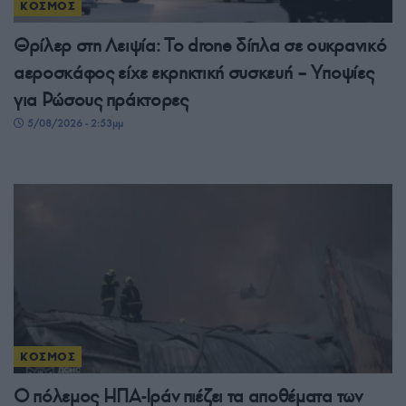
ΚΟΣΜΟΣ
Θρίλερ στη Λειψία: Το drone δίπλα σε ουκρανικό
αεροσκάφος είχε εκρηκτική συσκευή – Υποψίες
για Ρώσους πράκτορες
5/08/2026 - 2:53μμ
ΚΟΣΜΟΣ
Ο πόλεμος ΗΠΑ-Ιράν πιέζει τα αποθέματα των