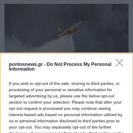
ΚΟΣΜΟΣ
pontosnews.gr -
Do Not Process My Personal
Information
Γαλλία: Δεκάδες βόμβες του Β’ Παγκόσμιου
Πολέμου ήρθαν στο φως μετά τη φωτιά στο
If you wish to opt-out of the sale, sharing to third parties, or
processing of your personal or sensitive information for
Μπορντό
targeted advertising by us, please use the below opt-out
4/08/2026 - 8:57πμ
section to confirm your selection. Please note that after your
opt-out request is processed you may continue seeing
interest-based ads based on personal information utilized by
us or personal information disclosed to third parties prior to
your opt-out. You may separately opt-out of the further