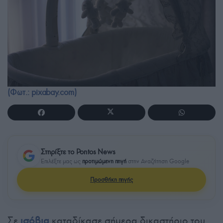
(Φωτ.: pixabay.com)
Στηρίξτε το Pontos News
Επιλέξτε μας ως
προτιμώμενη πηγή
στην Αναζήτηση Google
Προσθήκη πηγής
Σε
ισόβια
καταδίκασε σήμερα δικαστήριο του