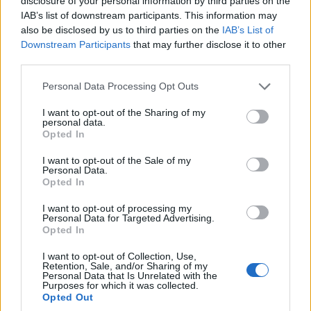
disclosure of your personal information by third parties on the
IAB’s list of downstream participants. This information may
also be disclosed by us to third parties on the
IAB’s List of
Downstream Participants
that may further disclose it to other
third parties.
Please note that this website/app uses one or more Google
Personal Data Processing Opt Outs
services and may gather and store information including but
ΚΟΣΜΟΣ
not limited to your visit or usage behaviour. You may click to
I want to opt-out of the Sharing of my
personal data.
Έκτακτα μέτρα σε Ρουμανία και Ουγγαρία λόγω
grant or deny consent to Google and its third-party tags to
Opted In
use your data for below specified purposes in below Google
της πτώσης της στάθμης στον Δούναβη
consent section.
I want to opt-out of the Sale of my
3/08/2026 - 10:33μμ
Personal Data.
Opted In
I want to opt-out of processing my
Personal Data for Targeted Advertising.
Opted In
I want to opt-out of Collection, Use,
Retention, Sale, and/or Sharing of my
Personal Data that Is Unrelated with the
Purposes for which it was collected.
Opted Out