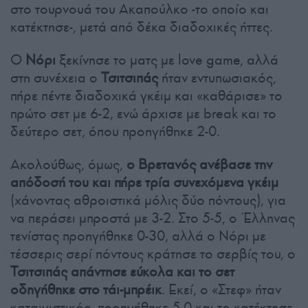
στο τουρνουά του Ακαπούλκο -το οποίο και
κατέκτησε-, μετά από δέκα διαδοχικές ήττες.
Ο
Νόρι
ξεκίνησε το ματς με love game, αλλά
στη συνέχεια ο
Τσιτσιπάς
ήταν εντυπωσιακός,
πήρε πέντε διαδοχικά γκέιμ και «καθάρισε» το
πρώτο σετ με 6-2, ενώ άρχισε με break και το
δεύτερο σετ, όπου προηγήθηκε 2-0.
Ακολούθως, όμως,
ο Βρετανός ανέβασε την
απόδοσή του και πήρε τρία συνεχόμενα γκέιμ
(χάνοντας αθροιστικά μόλις δύο πόντους), για
να περάσει μπροστά με 3-2. Στο 5-5, ο Έλληνας
τενίστας προηγήθηκε 0-30, αλλά ο Νόρι με
τέσσερις σερί πόντους κράτησε το σερβίς του, ο
Τσιτσιπάς απάντησε εύκολα και το σετ
οδηγήθηκε στο τάι-μπρέικ
. Εκεί, ο «Στεφ» ήταν
καταιγιστικός, προηγήθηκε 5-0 και το κατέκτησε