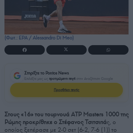
(Φωτ.: EPA / Alessandro Di Meo)
Στηρίξτε το Pontos News
Επιλέξτε μας ως
προτιμώμενη πηγή
στην Αναζήτηση Google
Προσθήκη πηγής
Στους «16» του τουρνουά ATP Masters 1000 της
Ρώμης προκρίθηκε ο Στέφανος Τσιτσιπά
ς, ο
οποίος ξεπέρασε με 2-0 σετ (6-2, 7-6 (1)) το