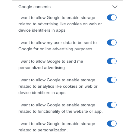
γύρο τους οπαδούς
Google consents
3/08/2026 - 9:19μμ
I want to allow Google to enable storage
related to advertising like cookies on web or
device identifiers in apps.
I want to allow my user data to be sent to
Google for online advertising purposes.
I want to allow Google to send me
personalized advertising.
I want to allow Google to enable storage
related to analytics like cookies on web or
device identifiers in apps.
ΑΘΛΗΤΙΣΜΟΣ
FIFA: Ο Ινφαντίνο αναζητά «σωσίβιο» στον Τραμπ
I want to allow Google to enable storage
related to functionality of the website or app.
για να παραμείνει στην προεδρία
3/08/2026 - 7:12μμ
I want to allow Google to enable storage
related to personalization.