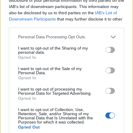
disclosure of your personal information by third parties on the
IAB’s list of downstream participants. This information may
ΑΘΛΗΤΙΣΜΟΣ
also be disclosed by us to third parties on the
IAB’s List of
Downstream Participants
that may further disclose it to other
Μόντρεαλ: Αποφασιστικός Τσιτσιπάς, πέρασε
third parties.
στον δεύτερο γύρο
Please note that this website/app uses one or more Google
Personal Data Processing Opt Outs
services and may gather and store information including but
4/08/2026 - 9:51μμ
not limited to your visit or usage behaviour. You may click to
I want to opt-out of the Sharing of my
personal data.
grant or deny consent to Google and its third-party tags to
Opted In
use your data for below specified purposes in below Google
consent section.
I want to opt-out of the Sale of my
Personal Data.
Opted In
I want to opt-out of processing my
Personal Data for Targeted Advertising.
Opted In
I want to opt-out of Collection, Use,
Retention, Sale, and/or Sharing of my
Personal Data that Is Unrelated with the
ΑΘΛΗΤΙΣΜΟΣ
Purposes for which it was collected.
Opted Out
Παίκτης της Ντόρτμουντ ο Καρέτσας – Κέρασε