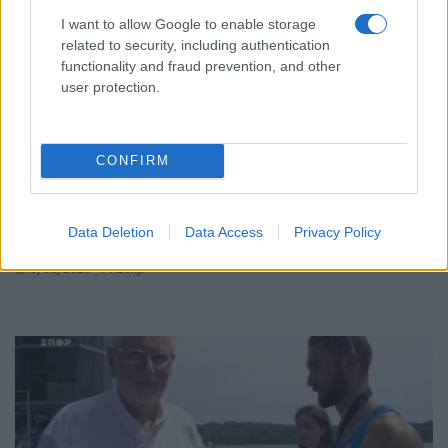
I want to allow Google to enable storage
related to security, including authentication
functionality and fraud prevention, and other
user protection.
ΑΘΛΗΤΙΣΜΟΣ
CONFIRM
Γκεβόργκ Χαρουτιουνιάν: Χάλκινο στο
Παγκόσμιο πρωτάθλημα πάλης με… σπασμένο
Data Deletion
Data Access
Privacy Policy
χέρι
3/08/2026 - 11:28πμ