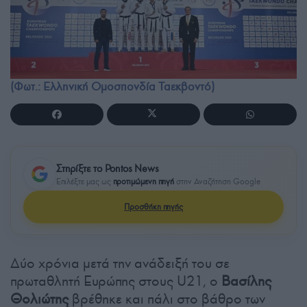
(Φωτ.: Ελληνική Ομοσπονδία Ταεκβοντό)
Στηρίξτε το Pontos News
Επιλέξτε μας ως
προτιμώμενη πηγή
στην Αναζήτηση Google
Προσθήκη πηγής
Δύο χρόνια μετά την ανάδειξή του σε
πρωταθλητή Ευρώπης στους U21, ο
Βασίλης
Θολιώτης
βρέθηκε και πάλι στο βάθρο των