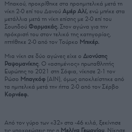
Μπακού, προκρίθηκε στα προημιτελικά μετά τη
νίκη 2-0 επί του Δανού
Αμέρ Αλί,
ενώ μπήκε στα
μετάλλια μετά τη νίκη επίσης με 2-0 επί του
Σουηδού
Φαρμακάς.
Στον αγώνα για την
πρόκρισή του στον τελικό της κατηγορίας,
ηττήθηκε 2-0 από τον Τούρκο
Μπικέρ.
Μια νίκη σε δύο αγώνες είχε ο
Διονύσης
Ραψομανίκης
. Ο «ασημένιος» πρωταθλητής
Ευρώπης το 2021 στη Σόφια, νίκησε 2-1 τον
Ρώσο
Μπαγκόφ
(ΑΙΝ), όμως αποκλείστηκε από
τα ημιτελικά μετά την ήττα 2-0 από τον Σέρβο
Κορνέεφ.
Από τον γύρο των «32» στα -46 κιλά, ξεκίνησε
τις υποχρεώσεις της η
Μελίνα Γεωργίου
. Νίκησε