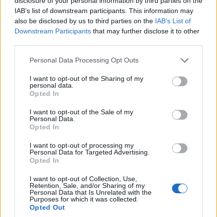
disclosure of your personal information by third parties on the
– Ο αντίπαλος του ΠΑΟΚ
IAB’s list of downstream participants. This information may
3/08/2026 - 3:50μμ
also be disclosed by us to third parties on the
IAB’s List of
Downstream Participants
that may further disclose it to other
third parties.
Please note that this website/app uses one or more Google
Personal Data Processing Opt Outs
services and may gather and store information including but
not limited to your visit or usage behaviour. You may click to
I want to opt-out of the Sharing of my
personal data.
grant or deny consent to Google and its third-party tags to
Opted In
use your data for below specified purposes in below Google
consent section.
I want to opt-out of the Sale of my
Personal Data.
Opted In
ΑΘΛΗΤΙΣΜΟΣ
I want to opt-out of processing my
Personal Data for Targeted Advertising.
Europa League: Με τον ηττημένο του Λέφσκι
Opted In
Σόφιας – Καϊράτ Αλμάτι ο ΠΑΟΚ – Απέφυγε τα
I want to opt-out of Collection, Use,
Retention, Sale, and/or Sharing of my
μεγαθήρια ο ΟΦΗ
Personal Data that Is Unrelated with the
Purposes for which it was collected.
3/08/2026 - 2:40μμ
Opted Out