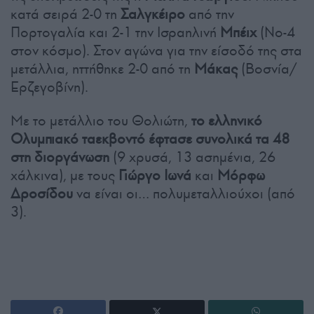
κατά σειρά 2-0 τη
Σαλγκέιρο
από την
Πορτογαλία και 2-1 την Ισραηλινή
Μπέιχ
(Νο-4
στον κόσμο). Στον αγώνα για την είσοδό της στα
μετάλλια, ηττήθηκε 2-0 από τη
Μάκας
(Βοσνία/
Ερζεγοβίνη).
Με το μετάλλιο του Θολιώτη,
το ελληνικό
Ολυμπιακό ταεκβοντό έφτασε συνολικά τα 48
στη διοργάνωση
(9 χρυσά, 13 ασημένια, 26
χάλκινα), με τους
Γιώργο Ιωνά
και
Μόρφω
Δροσίδου
να είναι οι… πολυμεταλλιούχοι (από
3).