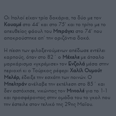
Οι Ιταλοί είχαν τρία δοκάρια, τα δύο με τον
Κουαμέ
στο 44’ και στο 75’ και το τρίτο με το
απευθείας φάουλ του
Μπιράγκι
στο 74’ που
αποκρούστηκε απ’ την οριζόντια δοκό.
Η πίεση των φιλοξενούμενων απέδωσε εντέλει
καρπούς, όταν στο 82΄ ο
Μέχελε
με άτσαλο
μαρκάρισμα «γκρέμισε» τον
Ενζολά
μέσα στην
περιοχή κι ο Τούρκος ρέφερι
Χαλίλ Ουμούτ
Μελέρ,
έδειξε την εσχάτη των ποινών. Ο
Μπελτράν
ανέλαβε την εκτέλεση στο 85΄ και
δεν αστόχησε, νικώντας τον
Μινιολέ
για το 1-1
και προσφέροντας στην ομάδα του το γκολ που
την έστειλε στον τελικό της 29ης Μαΐου.