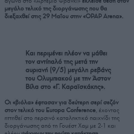
αγώνα στο «Αρτέμιο Φράνκι»
έκλεισε θέση στον
μεγάλο τελικό της διοργάνωσης που θα
διεξαχθεί στις 29 Μαΐου στην «OPAP Arena».
Και περιμένει πλέον να μάθει
τον αντίπαλό της μετά την
αυριανή (9/5) μεγάλη ρεβάνς
του Ολυμπιακού με την Άστον
Βίλα στο «Γ. Καραϊσκάκης».
Οι «βιόλα» έφτασαν για δεύτερη σερί σεζόν
στον τελικό του Europa Conference
, έχοντας
ηττηθεί στο περσινό καταληκτικό παιχνίδι της
διοργάνωσης από τη Γουέστ Χαμ με 2-1 και
πλέον
ψάχνουν την πρώτη κατάκτηση