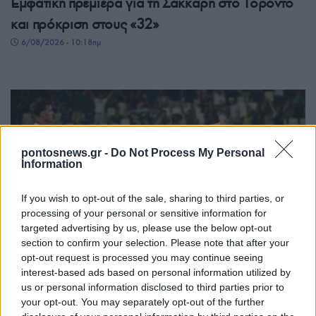
Εμφατική πρεμιέρα για τη Σάκκαρη στο Τορόντο
και πρόκριση στους «32»
6/08/2026 - 10:18πμ
pontosnews.gr -
Do Not Process My Personal
Information
If you wish to opt-out of the sale, sharing to third parties, or
processing of your personal or sensitive information for
ΑΘΛΗΤΙΣΜΟΣ
targeted advertising by us, please use the below opt-out
section to confirm your selection. Please note that after your
Conference League: Στη Σόφια θα κριθεί η
opt-out request is processed you may continue seeing
interest-based ads based on personal information utilized by
πρόκριση του Παναθηναϊκού
us or personal information disclosed to third parties prior to
5/08/2026 - 11:58μμ
your opt-out. You may separately opt-out of the further