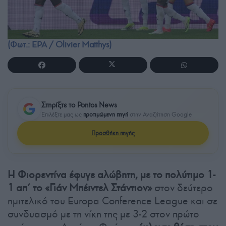
(Φωτ.: EPA / Olivier Matthys)
Στηρίξτε το Pontos News
Επιλέξτε μας ως
προτιμώμενη πηγή
στην Αναζήτηση Google
Προσθήκη πηγής
Η Φιορεντίνα έφυγε αλώβητη, με το πολύτιμο 1-
1 απ’ το «Γιάν Μπέιντελ Στάντιον»
στον δεύτερο
ημιτελικό του Europa Conference League και σε
συνδυασμό με τη νίκη της με 3-2 στον πρώτο