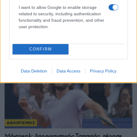
I want to allow Google to enable storage
related to security, including authentication
ΑΘΛΗΤΙΣΜΟΣ
functionality and fraud prevention, and other
Champions League: «Κόλλησε» στο 0-0 με τη
user protection.
Ναϊμέγκεν ο Ολυμπιακός
4/08/2026 - 11:01μμ
CONFIRM
Data Deletion
Data Access
Privacy Policy
ΑΘΛΗΤΙΣΜΟΣ
Μόντρεαλ: Αποφασιστικός Τσιτσιπάς, πέρασε