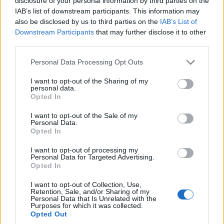
disclosure of your personal information by third parties on the
IAB’s list of downstream participants. This information may
also be disclosed by us to third parties on the
IAB’s List of
Downstream Participants
that may further disclose it to other
third parties.
Please note that this website/app uses one or more Google
Personal Data Processing Opt Outs
services and may gather and store information including but
not limited to your visit or usage behaviour. You may click to
I want to opt-out of the Sharing of my
personal data.
grant or deny consent to Google and its third-party tags to
Opted In
use your data for below specified purposes in below Google
consent section.
ΑΘΛΗΤΙΣΜΟΣ
I want to opt-out of the Sale of my
Personal Data.
Opted In
Αποκλεισμός για τον Τσιτσιπά στον δεύτερο γύρο
του Μόντρεαλ
I want to opt-out of processing my
Personal Data for Targeted Advertising.
5/08/2026 - 9:40μμ
Opted In
I want to opt-out of Collection, Use,
Retention, Sale, and/or Sharing of my
Personal Data that Is Unrelated with the
Purposes for which it was collected.
Opted Out