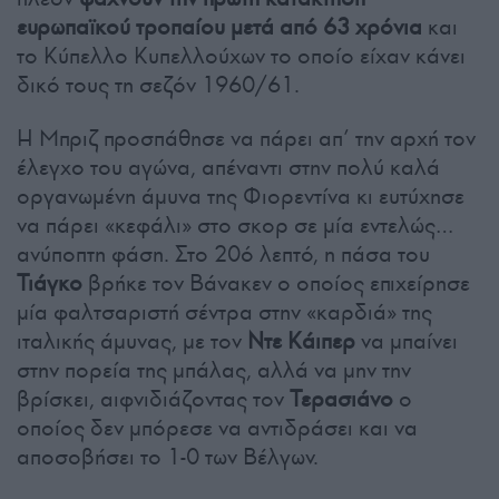
ευρωπαϊκού τροπαίου μετά από 63 χρόνια
και
το Κύπελλο Κυπελλούχων το οποίο είχαν κάνει
δικό τους τη σεζόν 1960/61.
Η Μπριζ προσπάθησε να πάρει απ’ την αρχή τον
έλεγχο του αγώνα, απέναντι στην πολύ καλά
οργανωμένη άμυνα της Φιορεντίνα κι ευτύχησε
να πάρει «κεφάλι» στο σκορ σε μία εντελώς…
ανύποπτη φάση. Στο 20ό λεπτό, η πάσα του
Τιάγκο
βρήκε τον Βάνακεν ο οποίος επιχείρησε
μία φαλτσαριστή σέντρα στην «καρδιά» της
ιταλικής άμυνας, με τον
Ντε Κάιπερ
να μπαίνει
στην πορεία της μπάλας, αλλά να μην την
βρίσκει, αιφνιδιάζοντας τον
Τερασιάνο
ο
οποίος δεν μπόρεσε να αντιδράσει και να
αποσοβήσει το 1-0 των Βέλγων.