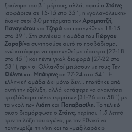
ξεκίνημα του β΄ μέρους, αλλά, αφού ο
Στάινς
ισοφάρισε σε 15-15 στο 35΄, η «γαλανόλευκη»
έκανε σερί 3-0 με τέρματα των
Αραμπατζή,
Παναγιώτου
και
Τζηρά
και προηγήθηκε 18-15
στο 39΄. Στη συνέχεια η ομάδα του
Γιώργου
Ζαραβίνα
συντηρούσε αυτό το προβάδισμα,
ενώ κατάφερε να προηγηθεί με τέσσερα (22-18
στο 45΄) και πέντε γκολ διαφορά (27-22 στο
53΄), πριν οι Ολλανδοί μειώσουν με τους Τεν
Φέλντε
και
Μπάιγενς
σε 27-24 στο 54΄. Η
ελληνική ομάδα όχι μόνο δεν… πτοήθηκε από
αυτή την εξέλιξη, αλλά κατάφερε να ανακτήσει
προβάδισμα πέντε τερμάτων (31-26 στο 58΄) με
τα γκολ των
Λιάπη
και
Παπαβασίλη.
Το τελικό
σκορ διαμόρφωσε ο
Στάινς,
περίπου 1,5 λεπτό
πριν τη λήξη του αγώνα, με την Εθνική να
πανηγυρίζει τη νίκη και το «μαξιλαράκι»