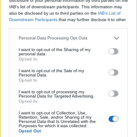
disclosure of your personal information by third parties on the
IAB’s list of downstream participants. This information may
also be disclosed by us to third parties on the
IAB’s List of
Downstream Participants
that may further disclose it to other
third parties.
Please note that this website/app uses one or more Google
Personal Data Processing Opt Outs
services and may gather and store information including but
not limited to your visit or usage behaviour. You may click to
I want to opt-out of the Sharing of my
personal data.
grant or deny consent to Google and its third-party tags to
Opted In
ΑΘΛΗΤΙΣΜΟΣ
use your data for below specified purposes in below Google
consent section.
I want to opt-out of the Sale of my
Παίκτης της Ντόρτμουντ ο Καρέτσας – Κέρασε
Personal Data.
Opted In
γύρο τους οπαδούς
3/08/2026 - 9:19μμ
I want to opt-out of processing my
Personal Data for Targeted Advertising.
Opted In
I want to opt-out of Collection, Use,
Retention, Sale, and/or Sharing of my
Personal Data that Is Unrelated with the
Purposes for which it was collected.
Opted Out