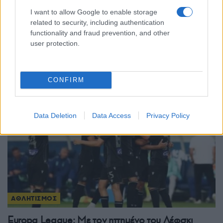
ΑΘΛΗΤΙΣΜΟΣ
I want to allow Google to enable storage
related to security, including authentication
Conference League: Με τον ηττημένο του
functionality and fraud prevention, and other
Χράντετς Κράλοβε – Μπεσίκτας ο Παναθηναϊκός
user protection.
– Ο αντίπαλος του ΠΑΟΚ
3/08/2026 - 3:50μμ
CONFIRM
Data Deletion
Data Access
Privacy Policy
ΑΘΛΗΤΙΣΜΟΣ
Europa League: Με τον ηττημένο του Λέφσκι