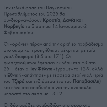
Την τελική φάση του Παγκοσμίου
Πρωταθλήματος του 2025 θα
συνδιοργανώσουν
Κροατία, Δανία και
Νορβηγία
το διάστημα 14 Ιανουαρίου-2
Φεβρουαρίου.
Οι «οράνιε» πήραν από την αρχή το προβάδισμα
στο σκορ και προηγήθηκαν μέχρι και με τρία
γκολ διαφορά (8-5 στο 17΄). Οι
φιλοξενούμενοι έφτασαν εκ νέου στο +3 στο
25΄, όταν ο
Τεν Φέλντε
«έγραψε» το 12-9, αλλά
η Εθνική «απάντησε» με τέσσερα σερί γκολ (τρία
του
Τζηρά
και ενδιάμεσα ένα του
Παπαβασίλη)
και πήγε στα αποδυτήρια για την ανάπαυλα
μπροστά στο σκορ με 13-12.
Οι δύο ομάδες συμβάδιζαν στο σκορ στο