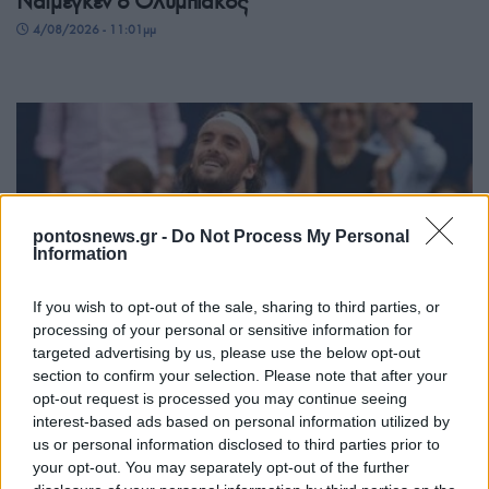
Ναϊμέγκεν ο Ολυμπιακός
4/08/2026 - 11:01μμ
pontosnews.gr -
Do Not Process My Personal
Information
If you wish to opt-out of the sale, sharing to third parties, or
ΑΘΛΗΤΙΣΜΟΣ
processing of your personal or sensitive information for
targeted advertising by us, please use the below opt-out
Μόντρεαλ: Αποφασιστικός Τσιτσιπάς, πέρασε
section to confirm your selection. Please note that after your
στον δεύτερο γύρο
opt-out request is processed you may continue seeing
4/08/2026 - 9:51μμ
interest-based ads based on personal information utilized by
us or personal information disclosed to third parties prior to
your opt-out. You may separately opt-out of the further