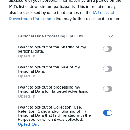
Καΐστρι»
disclosure of your personal information by third parties on the
IAB’s list of downstream participants. This information may
18/07/2026 - 11:51πμ
also be disclosed by us to third parties on the
IAB’s List of
Downstream Participants
that may further disclose it to other
third parties.
Please note that this website/app uses one or more Google
Personal Data Processing Opt Outs
services and may gather and store information including but
not limited to your visit or usage behaviour. You may click to
I want to opt-out of the Sharing of my
personal data.
grant or deny consent to Google and its third-party tags to
Opted In
use your data for below specified purposes in below Google
consent section.
I want to opt-out of the Sale of my
Personal Data.
Opted In
ΣΥΛΛΟΓΟΙ
I want to opt-out of processing my
Personal Data for Targeted Advertising.
Μαθήματα ποντιακής διαλέκτου και πολιτισμού
Opted In
στην Αυστραλία
I want to opt-out of Collection, Use,
Retention, Sale, and/or Sharing of my
18/07/2026 - 9:20πμ
Personal Data that Is Unrelated with the
Purposes for which it was collected.
Opted Out