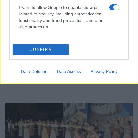
I want to allow Google to enable storage
related to security, including authentication
functionality and fraud prevention, and other
user protection.
ΣΥΛΛΟΓΟΙ
Ο Σύλλογος Ποντίων Μακροχωρίου ανέδειξε τη
CONFIRM
γεύση και την ιστορία του Πόντου στις
«Γαστρονομικές Συναντήσεις στους Πρόποδες
Data Deletion
Data Access
Privacy Policy
του Ολύμπου»
16/07/2026 - 11:14μμ