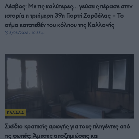
Λέσβος: Με τις καλύτερες… γεύσεις πέρασε στην
ιστορία η τριήμερη 39η Γιορτή Σαρδέλας – Το
σήμα κατατεθέν του κόλπου της Καλλονής
5/08/2026 - 10:35μμ
ΕΛΛΑΔΑ
Σχέδιο κρατικής αρωγής για τους πληγέντες από
τις φωτιές: Άμεσες αποζημιώσεις και