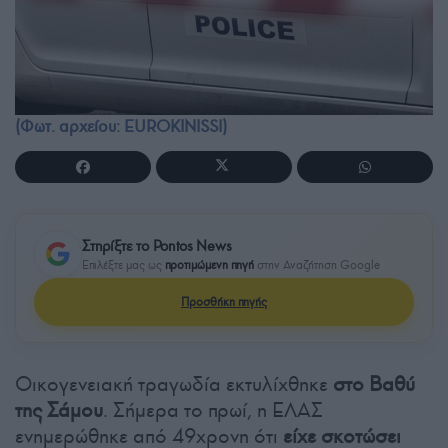
(Φωτ. αρχείου: EUROKINISSI)
Στηρίξτε το Pontos News
Επιλέξτε μας ως
προτιμώμενη πηγή
στην Αναζήτηση Google
Προσθήκη πηγής
Οικογενειακή τραγωδία εκτυλίχθηκε
στο Βαθύ
της Σάμου
. Σήμερα το πρωί, η ΕΛΑΣ
ενημερώθηκε από 49χρονη ότι
είχε σκοτώσει