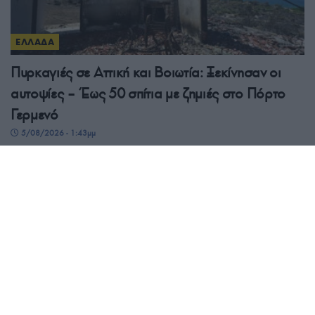
ΕΛΛΑΔΑ
Πυρκαγιές σε Αττική και Βοιωτία: Ξεκίνησαν οι
αυτοψίες – Έως 50 σπίτια με ζημιές στο Πόρτο
Γερμενό
5/08/2026 - 1:43μμ
ΕΛΛΑΔΑ