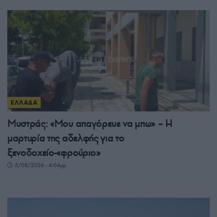
ΕΛΛΑΔΑ
Μυστράς: «Μου απαγόρευε να μπω» – Η
μαρτυρία της αδελφής για το
ξενοδοχείο-«φρούριο»
5/08/2026 - 4:04μμ