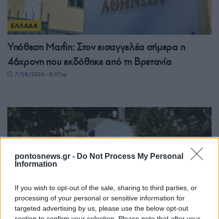
ΕΛΛΑΔΑ
Υπόθεση Marfin: Στον εισαγγελέα σήμερα η
46χρονη που εκδόθηκε από τη Βρετανία
7/08/2026 - 8:37πμ
pontosnews.gr -
Do Not Process My Personal
Information
If you wish to opt-out of the sale, sharing to third parties, or
processing of your personal or sensitive information for
ΕΛΛΑΔΑ
targeted advertising by us, please use the below opt-out
section to confirm your selection. Please note that after your