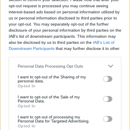
Καιρός: Έως 38 βαθμούς η θερμοκρασία – Πού
opt-out request is processed you may continue seeing
αναμένονται βροχές και καταιγίδες
interest-based ads based on personal information utilized by
us or personal information disclosed to third parties prior to
7/08/2026 - 8:08πμ
your opt-out. You may separately opt-out of the further
disclosure of your personal information by third parties on the
IAB’s list of downstream participants. This information may
also be disclosed by us to third parties on the
IAB’s List of
Downstream Participants
that may further disclose it to other
third parties.
Please note that this website/app uses one or more Google
Personal Data Processing Opt Outs
services and may gather and store information including but
not limited to your visit or usage behaviour. You may click to
I want to opt-out of the Sharing of my
personal data.
grant or deny consent to Google and its third-party tags to
Opted In
use your data for below specified purposes in below Google
ΕΛΛΑΔΑ
consent section.
I want to opt-out of the Sale of my
Personal Data.
Πυρκαγιές: Ολοκληρώθηκαν 325 αυτοψίες της
Opted In
στις πυρόπληκτες περιοχές όλης της χώρας
I want to opt-out of processing my
Personal Data for Targeted Advertising.
6/08/2026 - 7:59μμ
Opted In