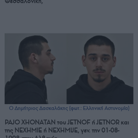
Θεσσαλονίκη,
Ο Δημήτριος Δασκαλάκης (φωτ.: Ελληνική Αστυνομία)
PAJO XHONATAN του JETNOF ή JETNOR και
της NEXHMIE ή NEXHMIJE, γεν. την 01-08-