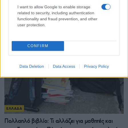
ΕΛΛΑΔΑ
I want to allow Google to enable storage
related to security, including authentication
Μήλος: «Πάρκαραν» ελικόπτερο στο Σαρακήνικο
functionality and fraud prevention, and other
user protection.
για μια βουτιά!
9/08/2026 - 2:48μμ
CONFIRM
Data Deletion
Data Access
Privacy Policy
ΕΛΛΑΔΑ
Πολλαπλό βιβλίο: Τι αλλάζει για μαθητές και