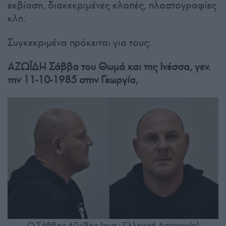
εκβίαση, διακεκριμένες κλοπές, πλαστογραφίες
κλπ.
Συγκεκριμένα πρόκειται για τους:
ΑΖΩΪΔΗ Σάββα του Θωμά και της Ινέσσα, γεν.
την 11-10-1985 στην Γεωργία,
Ο Σάββας Αζωίδης (φωτ.: Ελληνική Αστυνομία)