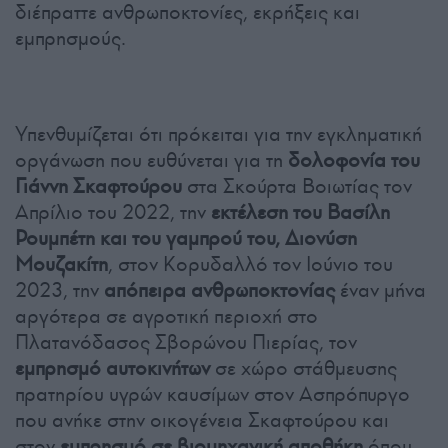
διέπραττε ανθρωποκτονίες, εκρήξεις και
εμπρησμούς.
Υπενθυμίζεται ότι πρόκειται για την εγκληματική
οργάνωση που ευθύνεται για τη
δολοφονία του
Γιάννη Σκαφτούρου
στα Σκούρτα Βοιωτίας τον
Απρίλιο του 2022, την
εκτέλεση του Βασίλη
Ρουμπέτη και του γαμπρού του, Διονύση
Μουζακίτη
, στον Κορυδαλλό τον Ιούνιο του
2023, την
απόπειρα ανθρωποκτονίας
έναν μήνα
αργότερα σε αγροτική περιοχή στο
Πλατανόδασος Σβορώνου Πιερίας, τον
εμπρησμό αυτοκινήτων
σε χώρο στάθμευσης
πρατηρίου υγρών καυσίμων στον Ασπρόπυργο
που ανήκε στην οικογένεια Σκαφτούρου και
στον
εμπρησμό σε βιομηχανική αποθήκη
όπου