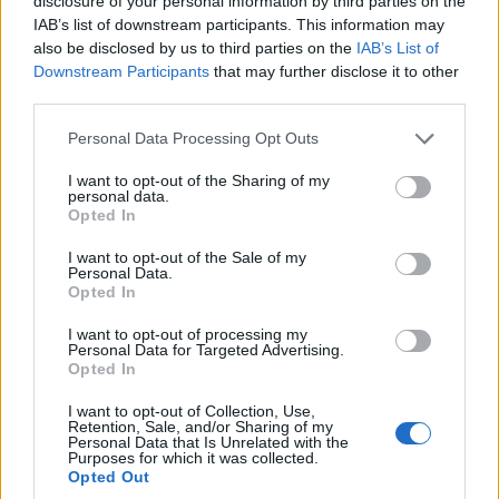
disclosure of your personal information by third parties on the
IAB’s list of downstream participants. This information may
also be disclosed by us to third parties on the
IAB’s List of
Downstream Participants
that may further disclose it to other
third parties.
Please note that this website/app uses one or more Google
Personal Data Processing Opt Outs
services and may gather and store information including but
not limited to your visit or usage behaviour. You may click to
I want to opt-out of the Sharing of my
personal data.
grant or deny consent to Google and its third-party tags to
Opted In
use your data for below specified purposes in below Google
consent section.
I want to opt-out of the Sale of my
ΕΛΛΑΔΑ
Personal Data.
Opted In
Φωτιά σε δασική έκταση στο Μουζάκι Ηλείας
I want to opt-out of processing my
9/08/2026 - 6:51μμ
Personal Data for Targeted Advertising.
Opted In
I want to opt-out of Collection, Use,
Retention, Sale, and/or Sharing of my
Personal Data that Is Unrelated with the
Purposes for which it was collected.
Opted Out