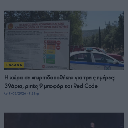
ΕΛΛΑΔΑ
Η χώρα σε «πυριτιδαποθήκη» για τρεις ημέρες:
39άρια, ριπές 9 μποφόρ και Red Code
9/08/2026 - 9:21πμ