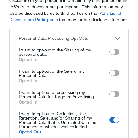
disclosure of your personal information by third parties on the
3/08/2026 - 3:04μμ
IAB’s list of downstream participants. This information may
also be disclosed by us to third parties on the
IAB’s List of
Downstream Participants
that may further disclose it to other
third parties.
Please note that this website/app uses one or more Google
Personal Data Processing Opt Outs
services and may gather and store information including but
not limited to your visit or usage behaviour. You may click to
I want to opt-out of the Sharing of my
personal data.
grant or deny consent to Google and its third-party tags to
Opted In
use your data for below specified purposes in below Google
consent section.
I want to opt-out of the Sale of my
Personal Data.
Opted In
ΟΜΟΓΕΝΕΙΑ
I want to opt-out of processing my
Από την Ελλάδα στη Μελβούρνη: Οι ιστορίες των
Personal Data for Targeted Advertising.
Opted In
Ελλήνων μεταναστών μέσα από 500 αντικείμενα –
Η ζωή, οι μνήμες και τα «φυλαχτά» μιας
I want to opt-out of Collection, Use,
Retention, Sale, and/or Sharing of my
ολόκληρης γενιάς
Personal Data that Is Unrelated with the
Purposes for which it was collected.
2/08/2026 - 10:01πμ
Opted Out