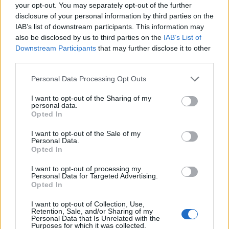
your opt-out. You may separately opt-out of the further
disclosure of your personal information by third parties on the
IAB’s list of downstream participants. This information may
also be disclosed by us to third parties on the
IAB’s List of
Downstream Participants
that may further disclose it to other
third parties.
Please note that this website/app uses one or more Google
Personal Data Processing Opt Outs
ΕΛΛΑΔΑ
services and may gather and store information including but
not limited to your visit or usage behaviour. You may click to
I want to opt-out of the Sharing of my
ΕΛΓΕΚΑ: Προληπτική ανάκληση προϊόντος
personal data.
grant or deny consent to Google and its third-party tags to
Opted In
μαρμελάδας φράουλας γνωστής μάρκας
use your data for below specified purposes in below Google
consent section.
8/08/2026 - 5:55μμ
I want to opt-out of the Sale of my
Personal Data.
Opted In
I want to opt-out of processing my
Personal Data for Targeted Advertising.
Opted In
I want to opt-out of Collection, Use,
Retention, Sale, and/or Sharing of my
Personal Data that Is Unrelated with the
Purposes for which it was collected.