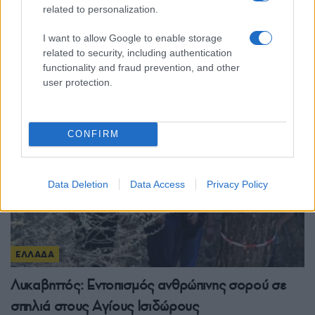
related to personalization.
Παραδοσιακή μουσική βραδιά «Θράκη –
Μακεδονία – Πόντος» από τον Θερμαϊκό
I want to allow Google to enable storage
Κορινού
related to security, including authentication
functionality and fraud prevention, and other
8/08/2026 - 3:00μμ
user protection.
CONFIRM
Data Deletion
Data Access
Privacy Policy
ΕΛΛΑΔΑ
Λυκαβηττός: Εντοπισμός ανθρώπινης σορού σε
σπηλιά στους Αγίους Ισιδώρους