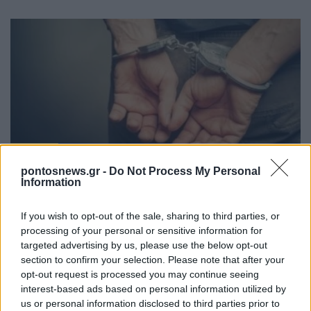
ΕΛΛΑΔΑ
pontosnews.gr -
Do Not Process My Personal
ΕΛΑΣ: Συνεχίζεται με ταχείς ρυθμούς η
Information
εξάρθρωση της ρωσόφωνης μαφίας –
If you wish to opt-out of the sale, sharing to third parties, or
Συνελήφθησαν 49χρονος και 37χρονος
processing of your personal or sensitive information for
8/08/2026 - 7:27μμ
targeted advertising by us, please use the below opt-out
section to confirm your selection. Please note that after your
opt-out request is processed you may continue seeing
interest-based ads based on personal information utilized by
us or personal information disclosed to third parties prior to