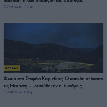
πατέρας, τι λέει ο οδηγός του φορτηγού
7/08/2026 - 7:14μμ
ΕΛΛΑΔΑ
Φωτιά στο Στεφάνι Κορινθίας: Ο καπνός σκέπασε
τις Μυκήνες – Ενισχύθηκαν οι δυνάμεις
7/08/2026 - 6:26μμ