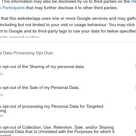
. This information may also be disclosed by us to third parties on the
IA
Participants
that may further disclose it to other third parties.
 that this website/app uses one or more Google services and may gath
including but not limited to your visit or usage behaviour. You may click 
 to Google and its third-party tags to use your data for below specifi
ogle consent section.
l Data Processing Opt Outs
ι για
ληστείες και κλοπές.
Χαρακτηριστική
 στις 5 Νοεμβρίου 2015 από αποθήκη στη Νέα
o opt-out of the Sharing of my personal data.
ί υπήρχαν μοτοσικλέτες για φύλαξη και
In
ρμπυρατέρ και άλλα αντικείμενα συνολικής
o opt-out of the Sale of my Personal Data.
In
to opt-out of processing my Personal Data for Targeted
συνέλαβαν ένα από τα ηγετικά στελέχη της
ing.
τα πουλήσει σε συγγενή θύματος κλοπής δύο
In
o opt-out of Collection, Use, Retention, Sale, and/or Sharing
ersonal Data that Is Unrelated with the Purposes for which it
lected.