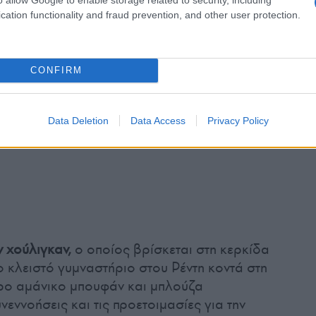
cation functionality and fraud prevention, and other user protection.
CONFIRM
Data Deletion
Data Access
Privacy Policy
ν χούλιγκαν,
ο οποίος βρίσκεται στη κερκίδα
κλειστό γυμναστήριο στου Ρέντη κοντά στη
ρο αμάνικο μπουφάν και μπλούζα
νεννοήσεις και τις προετοιμασίες για την