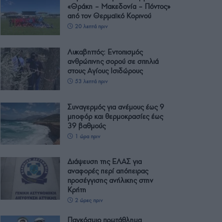
«Θράκη – Μακεδονία – Πόντος»
από τον Θερμαϊκό Κορινού
20 λεπτά πριν
Λυκαβηττός: Εντοπισμός
ανθρώπινης σορού σε σπηλιά
στους Αγίους Ισιδώρους
53 λεπτά πριν
Συναγερμός για ανέμους έως 9
μποφόρ και θερμοκρασίες έως
39 βαθμούς
1 ώρα πριν
Διάψευση της ΕΛΑΣ για
αναφορές περί απόπειρας
προσέγγισης ανήλικης στην
Κρήτη
2 ώρες πριν
Παγκόσμιο πρωτάθλημα