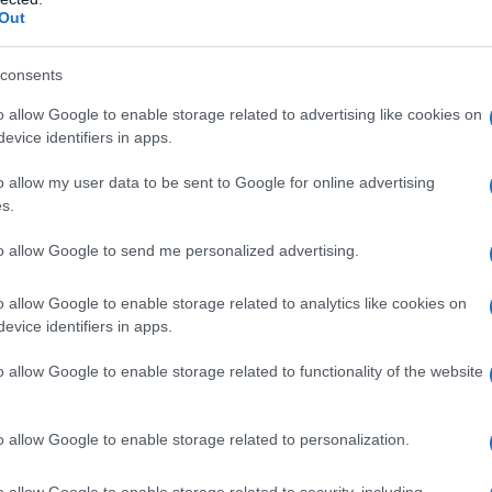
Out
αν τις έρευνες
ες ήταν ένα από τα 15 βίντεο που περιείχε το
consents
α των αστυνομικών της έπειτα από τηλεφώνημα
o allow Google to enable storage related to advertising like cookies on
ου.
evice identifiers in apps.
o allow my user data to be sent to Google for online advertising
νία 7 Δεκεμβρίου 2023 – εκείνη την ημέρα
s.
 το «Μελίνα Μερκούρη», τα οποία οδήγησαν
to allow Google to send me personalized advertising.
ου Γιώργου Λυγγερίδη από τη ναυτική
στο μηρό του.
o allow Google to enable storage related to analytics like cookies on
evice identifiers in apps.
o allow Google to enable storage related to functionality of the website
o allow Google to enable storage related to personalization.
o allow Google to enable storage related to security, including