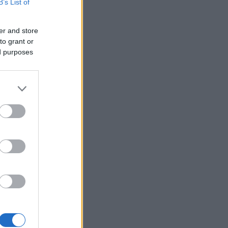
B’s List of
er and store
to grant or
ed purposes