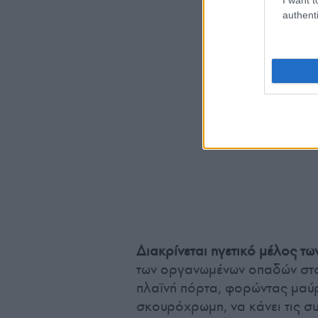
authenti
Διακρίνεται ηγετικό μέλος τω
των οργανωμένων οπαδών στο 
πλαϊνή πόρτα, φορώντας μαύ
σκουρόχρωμη, να κάνει τις συ