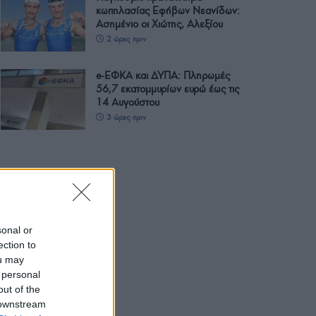
κωπηλασίας Εφήβων Νεανίδων:
Ασημένιο οι Χιώτης, Αλεξίου
2 ώρες πριν
e-ΕΦΚΑ και ΔΥΠΑ: Πληρωμές
56,7 εκατομμυρίων ευρώ έως τις
14 Αυγούστου
3 ώρες πριν
sonal or
ection to
ou may
 personal
out of the
 downstream