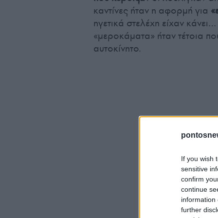
καντίνες ήταν η αφορμή για
«
ηγετικά στελέχη είχαν κάνει…
«μεροκάματα» ήταν τέτοια π
αυτοκίνητο.
pontosne
If you wish 
sensitive in
confirm you
continue se
information 
further disc