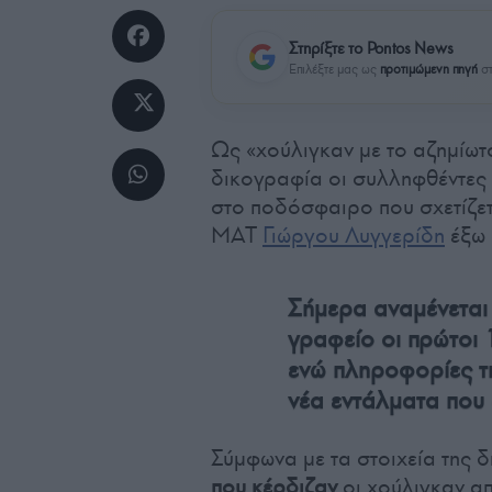
Στηρίξτε το Pontos News
Επιλέξτε μας ως
προτιμώμενη πηγή
στ
Ως «χούλιγκαν με το αζημίωτ
δικογραφία οι συλληφθέντες 
στο ποδόσφαιρο που σχετίζετ
ΜΑΤ
Γιώργου Λυγγερίδη
έξω 
Σήμερα αναμένεται
γραφείο οι πρώτοι
ενώ πληροφορίες τ
νέα εντάλματα που
Σύμφωνα με τα στοιχεία της 
που κέρδιζαν
οι χούλιγκαν απ