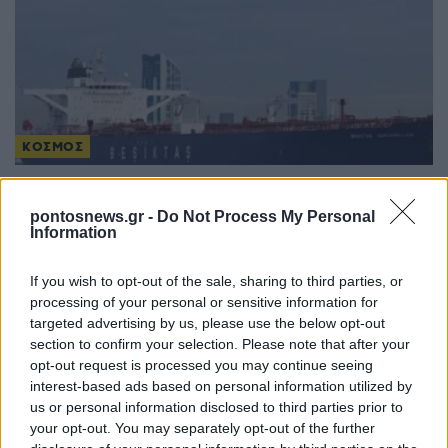
ΚΟΣΜΟΣ
Τουρκία: Μέτρα για τα πλοία στον Εύξεινο Πόντο,
«την πιο επικίνδυνη θαλάσσια ζώνη»
pontosnews.gr -
Do Not Process My Personal
Information
8/08/2026 - 4:00μμ
If you wish to opt-out of the sale, sharing to third parties, or
processing of your personal or sensitive information for
targeted advertising by us, please use the below opt-out
section to confirm your selection. Please note that after your
opt-out request is processed you may continue seeing
interest-based ads based on personal information utilized by
us or personal information disclosed to third parties prior to
your opt-out. You may separately opt-out of the further