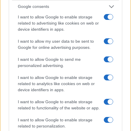
Η Ισπανία επαναφέρει τους συνοριακούς
Google consents
ελέγχους για ταξιδιώτες από την Ιταλία
I want to allow Google to enable storage
7/08/2026 - 11:57μμ
related to advertising like cookies on web or
device identifiers in apps.
I want to allow my user data to be sent to
Google for online advertising purposes.
I want to allow Google to send me
personalized advertising.
I want to allow Google to enable storage
related to analytics like cookies on web or
device identifiers in apps.
ΚΟΣΜΟΣ
I want to allow Google to enable storage
ΗΠΑ: Η Γερουσία ενέκρινε νέες κυρώσεις κατά
related to functionality of the website or app.
της Ρωσίας για τους υδρογονάνθρακες
I want to allow Google to enable storage
7/08/2026 - 10:11μμ
related to personalization.