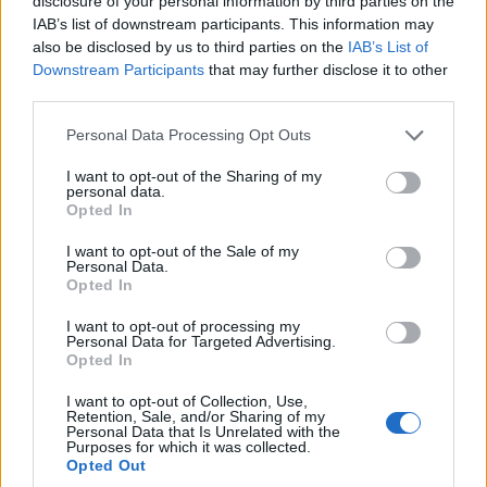
disclosure of your personal information by third parties on the
IAB’s list of downstream participants. This information may
also be disclosed by us to third parties on the
IAB’s List of
ΚΟΣΜΟΣ
Downstream Participants
that may further disclose it to other
third parties.
Βόρεια Κορέα: Σούπα με κρέας σκύλου και
Please note that this website/app uses one or more Google
Personal Data Processing Opt Outs
προπαγάνδα εν μέσω καύσωνα
services and may gather and store information including but
8/08/2026 - 11:36πμ
not limited to your visit or usage behaviour. You may click to
I want to opt-out of the Sharing of my
personal data.
grant or deny consent to Google and its third-party tags to
Opted In
use your data for below specified purposes in below Google
consent section.
I want to opt-out of the Sale of my
Personal Data.
Opted In
I want to opt-out of processing my
Personal Data for Targeted Advertising.
Opted In
I want to opt-out of Collection, Use,
Retention, Sale, and/or Sharing of my
Personal Data that Is Unrelated with the
Purposes for which it was collected.
ΚΟΣΜΟΣ
Opted Out