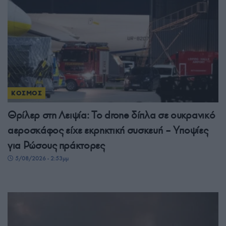
ΚΟΣΜΟΣ
Θρίλερ στη Λειψία: Το drone δίπλα σε ουκρανικό
αεροσκάφος είχε εκρηκτική συσκευή – Υποψίες
για Ρώσους πράκτορες
5/08/2026 - 2:53μμ