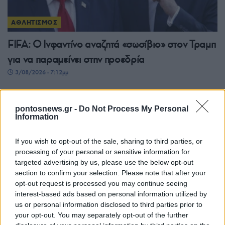
ΑΘΛΗΤΙΣΜΟΣ
FIFA: Ο Ινφαντίνο αναζητά «σωσίβιο» στον Τραμπ
για να παραμείνει στην προεδρία
3/08/2026 - 7:12μμ
pontosnews.gr -
Do Not Process My Personal
Information
If you wish to opt-out of the sale, sharing to third parties, or
processing of your personal or sensitive information for
targeted advertising by us, please use the below opt-out
section to confirm your selection. Please note that after your
opt-out request is processed you may continue seeing
interest-based ads based on personal information utilized by
ΑΘΛΗΤΙΣΜΟΣ
us or personal information disclosed to third parties prior to
your opt-out. You may separately opt-out of the further
Conference League: Με τον ηττημένο του