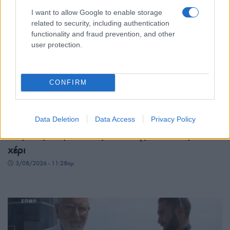
I want to allow Google to enable storage
related to security, including authentication
functionality and fraud prevention, and other
user protection.
CONFIRM
ΑΘΛΗΤΙΣΜΟΣ
Γκεβόργκ Χαρουτιουνιάν: Χάλκινο στο
Data Deletion
Data Access
Privacy Policy
Παγκόσμιο πρωτάθλημα πάλης με… σπασμένο
χέρι
3/08/2026 - 11:28πμ