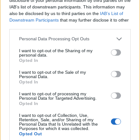
disclosure of your personal information by third parties on the
IAB’s list of downstream participants. This information may
Χράντετς Κράλοβε – Μπεσίκτας ο Παναθηναϊκός
also be disclosed by us to third parties on the
IAB’s List of
– Ο αντίπαλος του ΠΑΟΚ
Downstream Participants
that may further disclose it to other
3/08/2026 - 3:50μμ
third parties.
Please note that this website/app uses one or more Google
Personal Data Processing Opt Outs
services and may gather and store information including but
not limited to your visit or usage behaviour. You may click to
I want to opt-out of the Sharing of my
personal data.
grant or deny consent to Google and its third-party tags to
Opted In
use your data for below specified purposes in below Google
consent section.
I want to opt-out of the Sale of my
Personal Data.
Opted In
I want to opt-out of processing my
Personal Data for Targeted Advertising.
Opted In
ΑΘΛΗΤΙΣΜΟΣ
I want to opt-out of Collection, Use,
Europa League: Με τον ηττημένο του Λέφσκι
Retention, Sale, and/or Sharing of my
Personal Data that Is Unrelated with the
Σόφιας – Καϊράτ Αλμάτι ο ΠΑΟΚ – Απέφυγε τα
Purposes for which it was collected.
Opted Out
μεγαθήρια ο ΟΦΗ