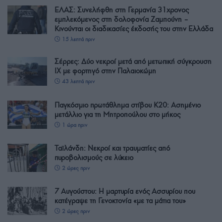
ΕΛΑΣ: Συνελήφθη στη Γερμανία 31χρονος
εμπλεκόμενος στη δολοφονία Ζαμπούνη –
Κινούνται οι διαδικασίες έκδοσής του στην Ελλάδα
15 λεπτά πριν
Σέρρες: Δύο νεκροί μετά από μετωπική σύγκρουση
ΙΧ με φορτηγό στην Παλαιοκώμη
43 λεπτά πριν
Παγκόσμιο πρωτάθλημα στίβου Κ20: Ασημένιο
μετάλλιο για τη Μητροπούλου στο μήκος
1 ώρα πριν
Ταϊλάνδη: Νεκροί και τραυματίες από
πυροβολισμούς σε λύκειο
2 ώρες πριν
7 Αυγούστου: Η μαρτυρία ενός Ασσυρίου που
κατέγραψε τη Γενοκτονία «με τα μάτια του»
2 ώρες πριν