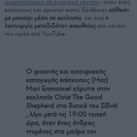
αιματοκύλισμα σε εμπορικό κέντρο
– όπου ένας
επίσκοπος και αρκετοί πιστοί δέχθηκαν
επίθεση
με μαχαίρι μέσα σε εκκλησία
, και ενώ
η
λειτουργία μεταδιδόταν απευθείας
στο κανάλι
του ιερέα στο YouTube.
Ο ιρακινής και ασσυριακής
καταγωγής επίσκοπος (Mar)
Mari Emmanuel κήρυττε στην
εκκλησία Christ The Good
Shepherd στα δυτικά του Σίδνεϊ
, λίγο μετά τις 19:00 τοπική
ώρα, όταν ένας άνδρας
ντυμένος στα μαύρα τον