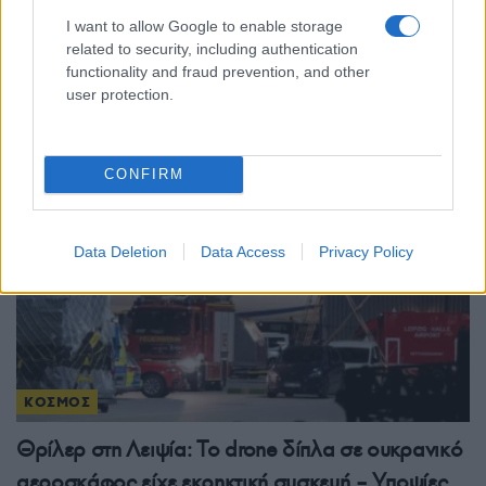
Τουρκία: Νομοθετική πρωτοβουλία για ειρήνευση
I want to allow Google to enable storage
related to security, including authentication
με το PKK, αμνηστία στους πρώην μαχητές και
functionality and fraud prevention, and other
αναστολή ποινών
user protection.
5/08/2026 - 4:30μμ
CONFIRM
Data Deletion
Data Access
Privacy Policy
ΚΟΣΜΟΣ
Θρίλερ στη Λειψία: Το drone δίπλα σε ουκρανικό
αεροσκάφος είχε εκρηκτική συσκευή – Υποψίες