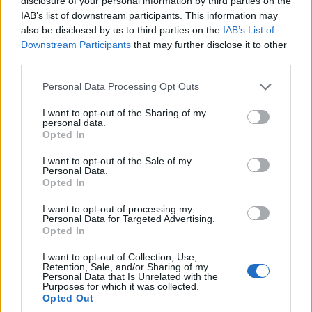
disclosure of your personal information by third parties on the
IAB’s list of downstream participants. This information may
also be disclosed by us to third parties on the
IAB’s List of
Downstream Participants
that may further disclose it to other
third parties.
Please note that this website/app uses one or more Google
Personal Data Processing Opt Outs
ΚΟΣΜΟΣ
services and may gather and store information including but
not limited to your visit or usage behaviour. You may click to
I want to opt-out of the Sharing of my
Πολιτικές αναταράξεις στο Ιράν και διπλωματικός
personal data.
grant or deny consent to Google and its third-party tags to
Opted In
use your data for below specified purposes in below Google
πυρετός για τα Στενά του Ορμούζ
consent section.
I want to opt-out of the Sale of my
6/08/2026 - 11:07πμ
Personal Data.
Opted In
I want to opt-out of processing my
Personal Data for Targeted Advertising.
Opted In
I want to opt-out of Collection, Use,
Retention, Sale, and/or Sharing of my
Personal Data that Is Unrelated with the
Purposes for which it was collected.
Opted Out