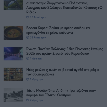
συναπάντημα διοργανώνει ο Πολιτιστικός
Λαογραφικός Σύλλογος Καππαδοκών Κόνιτσας «Οι
Ρίζες»
15 λεπτά πριν
Βόρεια Κορέα: Σούπα με κρέας σκύλου και
προπαγάνδα εν μέσω καύσωνα
53 λεπτά πριν
Ένωση Ποντίων Πολίχνης: 15ες Ποντιακές Μνήμες
2026 στο πρώην Στρατόπεδο Καρατάσιου
1 ώρα πριν
Νέες μειώσεις τιμών σε βασικά αγαθά στα ράφια
των σουπερμάρκετ
2 ώρες πριν
Τάκης Μουζενίδης: Από την Τραπεζούντα στην
κορυφή του Εθνικού Θεάτρου
2 ώρες πριν