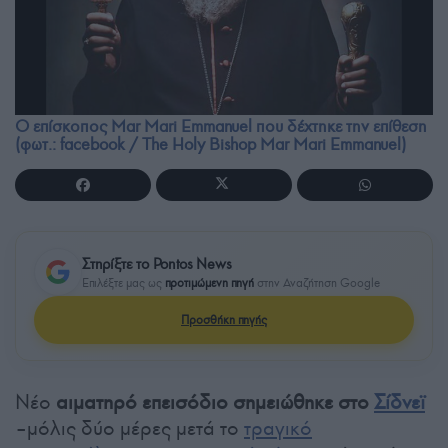
Ο επίσκοπος Mar Mari Emmanuel που δέχτηκε την επίθεση
(φωτ.: facebook / The Holy Bishop Mar Mari Emmanuel)
Στηρίξτε το Pontos News
Επιλέξτε μας ως
προτιμώμενη πηγή
στην Αναζήτηση Google
Προσθήκη πηγής
Νέο
αιματηρό επεισόδιο σημειώθηκε στο
Σίδνεϊ
–μόλις δύο μέρες μετά το
τραγικό