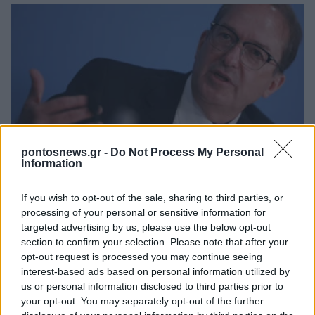
ΚΟΣΜΟΣ
pontosnews.gr -
Do Not Process My Personal
Information
Γερμανία: Νέα διάσταση στις απειλές βλέπει το
Βερολίνο μετά τον εντοπισμό drone με εκρηκτικά
If you wish to opt-out of the sale, sharing to third parties, or
στη Λειψία
processing of your personal or sensitive information for
targeted advertising by us, please use the below opt-out
6/08/2026 - 11:56πμ
section to confirm your selection. Please note that after your
opt-out request is processed you may continue seeing
interest-based ads based on personal information utilized by
us or personal information disclosed to third parties prior to
your opt-out. You may separately opt-out of the further