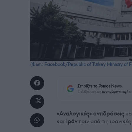
(Φωτ.: Facebook/Republic of Turkey Ministry of Fo
Στηρίξτε το Pontos News
Επιλέξτε μας ως
προτιμώμενη πηγή
στ
«Αναλογικές» αντιδράσεις
κα
και
Ιράν
πριν από τις ιρανικές