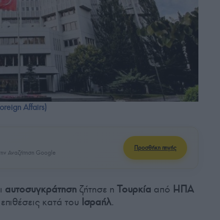
reign Affairs)
Προσθήκη πηγής
ην Αναζήτηση Google
ι
αυτοσυγκράτηση
ζήτησε η
Τουρκία
από
ΗΠΑ
 επιθέσεις κατά του
Ισραήλ
.