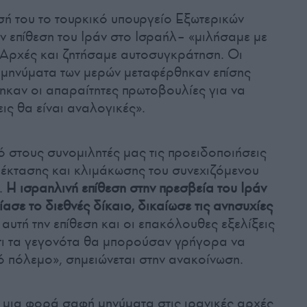
ή του το τουρκικό υπουργείο Εξωτερικών
ην επίθεση του Ιράν στο Ισραήλ– «μιλήσαμε με
ς Αρχές και ζητήσαμε αυτοσυγκράτηση. Οι
 μηνύματα των μερών μεταφέρθηκαν επίσης
ηκαν οι απαραίτητες πρωτοβουλίες για να
εις θα είναι αναλογικές».
ό στους συνομιλητές μας τις προειδοποιήσεις
επέκτασης και κλιμάκωσης του συνεχιζόμενου
.
Η ισραηλινή επίθεση στην πρεσβεία του Ιράν
σε το διεθνές δίκαιο, δικαίωσε τις ανησυχίες
ε αυτή την επίθεση και οι επακόλουθες εξελίξεις
τι τα γεγονότα θα μπορούσαν γρήγορα να
 πόλεμο», σημειώνεται στην ανακοίνωση.
 μια φορά σαφή μηνύματα στις ιρανικές αρχές