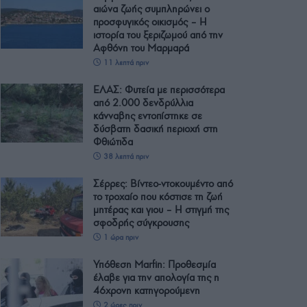
αιώνα ζωής συμπληρώνει ο
προσφυγικός οικισμός – Η
ιστορία του ξεριζωμού από την
Αφθόνη του Μαρμαρά
11 λεπτά πριν
ΕΛΑΣ: Φυτεία με περισσότερα
από 2.000 δενδρύλλια
κάνναβης εντοπίστηκε σε
δύσβατη δασική περιοχή στη
Φθιώτιδα
38 λεπτά πριν
Σέρρες: Βίντεο-ντοκουμέντο από
το τροχαίο που κόστισε τη ζωή
μητέρας και γιου – Η στιγμή της
σφοδρής σύγκρουσης
1 ώρα πριν
Υπόθεση Marfin: Προθεσμία
έλαβε για την απολογία της η
46χρονη κατηγορούμενη
2 ώρες πριν