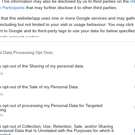
. This information may also be disclosed by us to third parties on the
IA
υργός Εξωτερικών της Τουρκίας Χακάν Φιντάν,
Participants
that may further disclose it to other third parties.
ε τον ομόλογό του του Ιράν
Χοσεΐν Αμίρ
 that this website/app uses one or more Google services and may gath
including but not limited to your visit or usage behaviour. You may click 
 to Google and its third-party tags to use your data for below specifi
ogle consent section.
ς αναφέρουν ότι ο
Χακάν Φιντάν
είπε στον
δεν επιθυμεί περαιτέρω κλιμάκωση στην
l Data Processing Opt Outs
υ Ιράν κατά του Ισραήλ τη νύχτα της 13ης
α σταματήσουν τα βήματα που θα αυξήσουν την
o opt-out of the Sharing of my personal data.
In
o opt-out of the Sale of my Personal Data.
 από την πλευρά του, φέρεται να δήλωσε,
In
τι η επιχείρηση αντιποίνων κατά του Ισραήλ έχει
to opt-out of processing my Personal Data for Targeted
θα προχωρήσει σε νέα επιχείρηση εκτός αν
ing.
In
εχθεί νέα επίθεση, θα απαντήσει πιο έντονα
άν Φιντάν ο Ιρανός ΥΠΕΞ.
o opt-out of Collection, Use, Retention, Sale, and/or Sharing
ersonal Data that Is Unrelated with the Purposes for which it
lected.