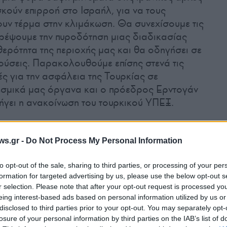
σκούν επιρροή στο Ισραήλ, για να τους
υν τέρμα στην κλιμάκωση. Θα συνεχίσουμε τις
ρέψουμε την πυροδότηση μιας διαδικασίας
θερότητα της περιοχής μας και θα οδηγήσει σε
ούσεις. Παρακολουθούμε επίσης στενά τις
λές για την ασφάλεια της Τουρκίας σε
εσμικά μας όργανα και ο πρόεδρος Ερντογάν
λήγει η ανακοίνωση του τουρκικού ΥΠΕΞ.
ν επίθεση
ws.gr -
Do Not Process My Personal Information
αι να ενημέρωσε την Τουρκία εκ των προτέρων
to opt-out of the sale, sharing to third parties, or processing of your per
σή του κατά του Ισραήλ, όπως τουλάχιστον
formation for targeted advertising by us, please use the below opt-out s
πηγή στο Reuters, προσθέτοντας ότι οι
r selection. Please note that after your opt-out request is processed y
ν στο Ιράν μέσω της Άγκυρας ότι η επιχείρησή
eing interest-based ads based on personal information utilized by us or
υγκεκριμένων ορίων».
disclosed to third parties prior to your opt-out. You may separately opt-
losure of your personal information by third parties on the IAB’s list of