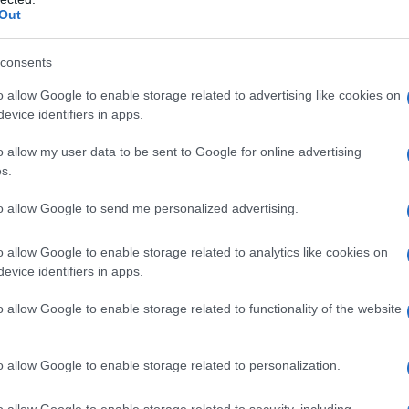
Out
Αμπντολαχιάν, ο Χακάν Φιντάν είχε τηλεφωνική
γό Εξωτερικών του Ηνωμένου Βασιλείου
Ντέιβιντ
consents
όνισαν την ανάγκη αποφυγής περαιτέρω
o allow Google to enable storage related to advertising like cookies on
αφέρουν τουρκικές διπλωματικές πηγές.
evice identifiers in apps.
o allow my user data to be sent to Google for online advertising
αλίδης
.
s.
to allow Google to send me personalized advertising.
o allow Google to enable storage related to analytics like cookies on
evice identifiers in apps.
Tweet
Send
o allow Google to enable storage related to functionality of the website
o allow Google to enable storage related to personalization.
ε μας στο
Google News
o allow Google to enable storage related to security, including