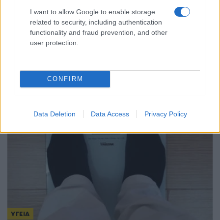
I want to allow Google to enable storage
related to security, including authentication
functionality and fraud prevention, and other
ΥΓΕΙΑ
user protection.
Έμπολα: Η επιδημία καλπάζει στο Κονγκό – 796
νεκροί μέσα σε δύο μήνες
CONFIRM
16/07/2026 - 8:27μμ
Data Deletion
Data Access
Privacy Policy
ΥΓΕΙΑ