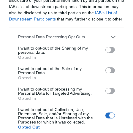
disclosure of your personal information by third parties on the
25/07/2026 - 1:43μμ
IAB’s list of downstream participants. This information may
also be disclosed by us to third parties on the
IAB’s List of
Downstream Participants
that may further disclose it to other
third parties.
Please note that this website/app uses one or more Google
Personal Data Processing Opt Outs
services and may gather and store information including but
not limited to your visit or usage behaviour. You may click to
I want to opt-out of the Sharing of my
personal data.
grant or deny consent to Google and its third-party tags to
Opted In
use your data for below specified purposes in below Google
consent section.
I want to opt-out of the Sale of my
Personal Data.
ΥΓΕΙΑ
Opted In
Έως πέντε καφέδες την ημέρα: Τι λέει η
I want to opt-out of processing my
Personal Data for Targeted Advertising.
Αμερικανική Καρδιολογική Εταιρεία
Opted In
20/07/2026 - 3:49μμ
I want to opt-out of Collection, Use,
Retention, Sale, and/or Sharing of my
Personal Data that Is Unrelated with the
Purposes for which it was collected.
Opted Out