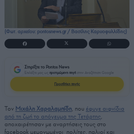
(Φωτ. αρχείου: pontosnews.gr / Βασίλης Καρυοφυλλίδης)
Στηρίξτε το Pontos News
Επιλέξτε μας ως
προτιμώμενη πηγή
στην Αναζήτηση Google
Προσθήκη πηγής
Τον
Μιχάλη Χαραλαμπίδη
, που
έφυγε αιφνίδια
από τη ζωή το απόγευμα της Τετάρτης
,
αποχαιρέτησαν με αναρτήσεις τους στο
facebook μεμονωμένοι πολίτες, παλιοί και