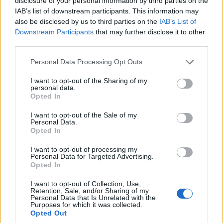
disclosure of your personal information by third parties on the
IAB’s list of downstream participants. This information may
also be disclosed by us to third parties on the
IAB’s List of
Downstream Participants
that may further disclose it to other
third parties.
Please note that this website/app uses one or more Google
Personal Data Processing Opt Outs
services and may gather and store information including but
not limited to your visit or usage behaviour. You may click to
I want to opt-out of the Sharing of my
personal data.
grant or deny consent to Google and its third-party tags to
Opted In
use your data for below specified purposes in below Google
consent section.
I want to opt-out of the Sale of my
Personal Data.
Opted In
I want to opt-out of processing my
Personal Data for Targeted Advertising.
Opted In
I want to opt-out of Collection, Use,
Retention, Sale, and/or Sharing of my
Personal Data that Is Unrelated with the
Purposes for which it was collected.
Opted Out