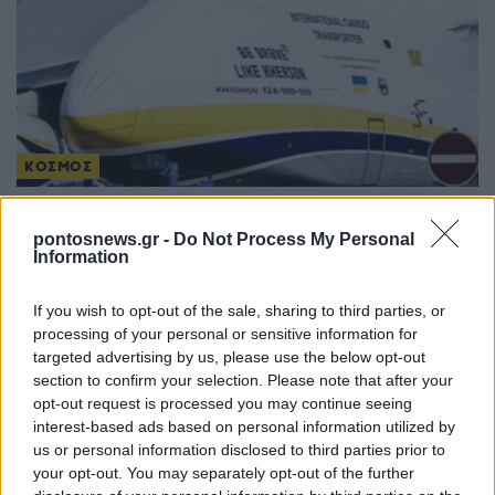
ΚΟΣΜΟΣ
Γερμανία: Το ουκρανικό αεροσκάφος κοντά στο
pontosnews.gr -
Do Not Process My Personal
οποίο βρέθηκε drone με εκρηκτικά μετέφερε
Information
πυρομαχικά, σύμφωνα με την έγκυρη «SZ»
If you wish to opt-out of the sale, sharing to third parties, or
6/08/2026 - 6:33μμ
processing of your personal or sensitive information for
targeted advertising by us, please use the below opt-out
section to confirm your selection. Please note that after your
opt-out request is processed you may continue seeing
interest-based ads based on personal information utilized by
us or personal information disclosed to third parties prior to
your opt-out. You may separately opt-out of the further