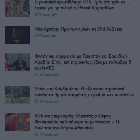
Ευρωπαϊκό πρωτάθλημα U16: Τρία στα τρία και…
έφυγε για ημιτελικό η Εθνική Κορασίδων
8 ώρες πριν
Νέα Αρτάκη: Προ των πυλών τα 50ά Κυζίκεια
9 ώρες πριν
Φιντάν για συμφωνία με Πακιστάν και Σαουδική
Αραβία: Είναι, επί της ουσίας, ίδια με το Άρθρο 5
του ΝΑΤΟ
10 ώρες πριν
Μάχη της Καλλίπολης: Η ελληνοαυστραλιανή
κοινότητα τίμησε και φέτος τη μνήμη των πεσόντων
10 ώρες πριν
Κίνδυνος πυρκαγιάς: Κλειστός ο λόφος
Φινόπουλου από σήμερα τα μεσάνυχτα – Η
έκκληση του Δήμου Αθηναίων
11 ώρες πριν