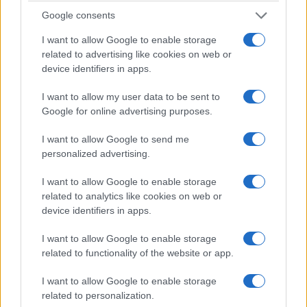
Google consents
Γερμανία: Νέα διάσταση στις απειλές βλέπει το
I want to allow Google to enable storage
Βερολίνο μετά τον εντοπισμό drone με εκρηκτικά
related to advertising like cookies on web or
στη Λειψία
device identifiers in apps.
6/08/2026 - 11:56πμ
I want to allow my user data to be sent to
Google for online advertising purposes.
I want to allow Google to send me
personalized advertising.
I want to allow Google to enable storage
related to analytics like cookies on web or
device identifiers in apps.
I want to allow Google to enable storage
related to functionality of the website or app.
ΚΟΣΜΟΣ
I want to allow Google to enable storage
Πολιτικές αναταράξεις στο Ιράν και διπλωματικός
related to personalization.