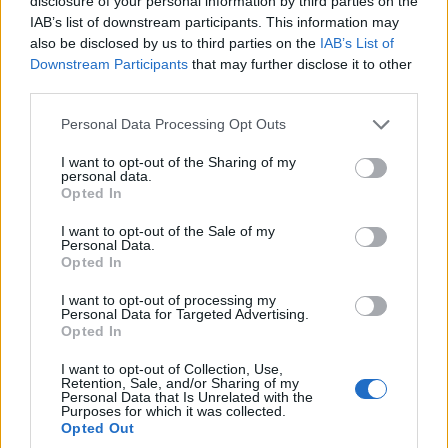
disclosure of your personal information by third parties on the
IAB’s list of downstream participants. This information may
also be disclosed by us to third parties on the
IAB’s List of
Downstream Participants
that may further disclose it to other
third parties.
ΚΟΣΜΟΣ
Please note that this website/app uses one or more Google
Personal Data Processing Opt Outs
Χιροσίμα: 81 χρόνια από την πρώτη ατομική
services and may gather and store information including but
βόμβα στην ιστορία της ανθρωπότητας
not limited to your visit or usage behaviour. You may click to
I want to opt-out of the Sharing of my
personal data.
grant or deny consent to Google and its third-party tags to
6/08/2026 - 1:11μμ
Opted In
use your data for below specified purposes in below Google
consent section.
I want to opt-out of the Sale of my
Personal Data.
Opted In
I want to opt-out of processing my
Personal Data for Targeted Advertising.
Opted In
I want to opt-out of Collection, Use,
Retention, Sale, and/or Sharing of my
Personal Data that Is Unrelated with the
Purposes for which it was collected.
Opted Out
ΚΟΣΜΟΣ