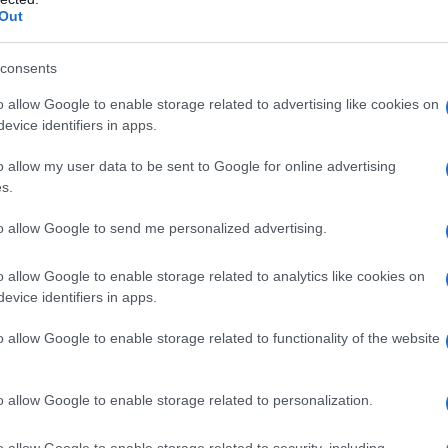
ΕΛΛΑΔΑ
Out
Λυκαβηττός: Εντοπισμός ανθρώπινης σορού σε
consents
ύ
σπηλιά στους Αγίους Ισιδώρους
o allow Google to enable storage related to advertising like cookies on
8/08/2026 - 2:27μμ
evice identifiers in apps.
o allow my user data to be sent to Google for online advertising
s.
to allow Google to send me personalized advertising.
o allow Google to enable storage related to analytics like cookies on
evice identifiers in apps.
ΕΛΛΑΔΑ
o allow Google to enable storage related to functionality of the website
Διάψευση της ΕΛΑΣ για αναφορές περί απόπειρας
προσέγγισης ανήλικης στην Κρήτη
o allow Google to enable storage related to personalization.
8/08/2026 - 1:35μμ
o allow Google to enable storage related to security, including