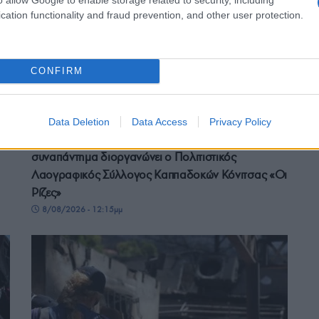
cation functionality and fraud prevention, and other user protection.
CONFIRM
ΕΛΛΑΔΑ
Data Deletion
Data Access
Privacy Policy
Γαβούστημα 2026: Το μεγάλο πολιτιστικό
συναπάντημα διοργανώνει ο Πολιτιστικός
Λαογραφικός Σύλλογος Καππαδοκών Κόνιτσας «Οι
Ρίζες»
8/08/2026 - 12:15μμ