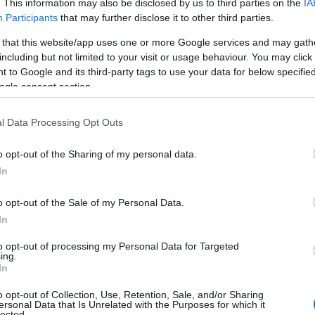
. This information may also be disclosed by us to third parties on the
IA
Participants
that may further disclose it to other third parties.
 that this website/app uses one or more Google services and may gath
including but not limited to your visit or usage behaviour. You may click 
 to Google and its third-party tags to use your data for below specifi
ogle consent section.
ΕΛΛΑΔΑ
l Data Processing Opt Outs
Λυκαβηττός: Σε 57χρονη Ελληνίδα ανήκει η σορός
o opt-out of the Sharing of my personal data.
που βρέθηκε σε σπηλιά
In
8/08/2026 - 4:29μμ
o opt-out of the Sale of my Personal Data.
In
to opt-out of processing my Personal Data for Targeted
ing.
In
o opt-out of Collection, Use, Retention, Sale, and/or Sharing
ersonal Data that Is Unrelated with the Purposes for which it
lected.