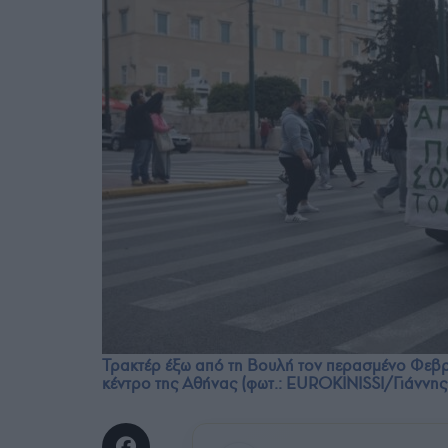
Τρακτέρ έξω από τη Βουλή τον περασμένο Φεβρ
κέντρο της Αθήνας (φωτ.: EUROKINISSI/Γιάννη