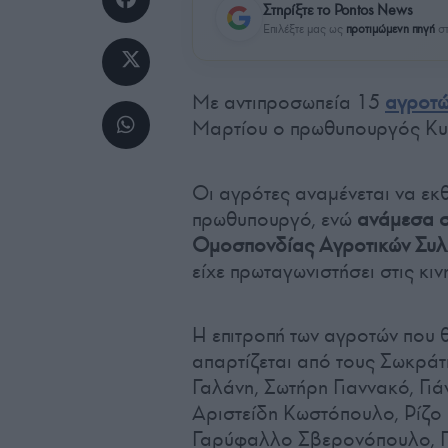
Στηρίξτε το Pontos News
Επιλέξτε μας ως
προτιμώμενη πηγή
στ
Με αντιπροσωπεία 15
αγροτ
Μαρτίου ο πρωθυπουργός Κυ
Οι αγρότες αναμένεται να εκ
πρωθυπουργό, ενώ
ανάμεσα σ
Ομοσπονδίας Αγροτικών Συ
είχε πρωταγωνιστήσει στις κιν
Η επιτροπή των αγροτών που 
απαρτίζεται από τους Σωκράτ
Γαλάνη, Σωτήρη Γιαννακό, Γιά
Αριστείδη Κωστόπουλο, Ρίζ
Γαρύφαλλο Σβερονόπουλο, Γ