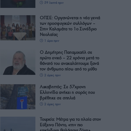
59 λεπτά πριν
ΟΠΣΕ: Οργανώνεται η νέα γενιά
των προσφυγικών συλλόγων –
Στην Καλαμάτα το 1ο Συνέδριο
Νεολαίας
1 ώρα πριν
Ο Δημήτρης Παπαμιχαήλ σε
πρώτο ενικό – 22 χρόνια μετά το
θάνατό του ανακαλύπτουμε ξανά
τον άνθρωπο πίσω από το μύθο
2 ώρες πριν
Λυκαβηττός: Σε 57χρονη
Ελληνίδα ανήκει η σορός που
βρέθηκε σε σπηλιά
2 ώρες πριν
Τουρκία: Μέτρα για τα πλοία στον
Εύξεινο Πόντο, «την πιο
επικίνδυνη θαλάσσια ζώνη»