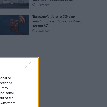
3 ώρες πριν
Τεχνολογία: Από το 5G στην
εποχή της τεχνητής νοημοσύνης
και του 6G
3 ώρες πριν
sonal or
ection to
ou may
 personal
out of the
 downstream