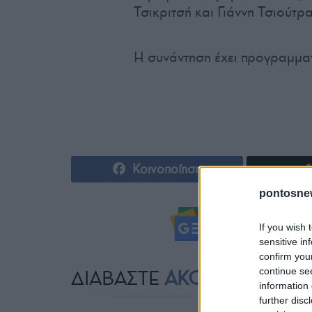
Τσικριτσή και Γιάννη Τσιούτρα
Η συνάντηση έχει προγραμματι
Κοινοποίηση
pontosne
Ακολουθήστ
If you wish 
sensitive in
confirm you
continue se
ΔΙΑΒΑΣΤΕ
ΑΚΟΜΗ
information 
further disc