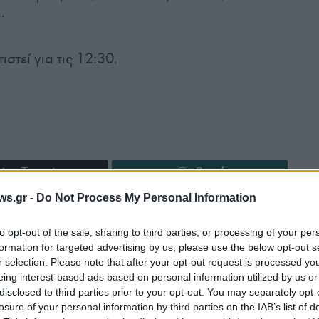
.
στεί για τις 12:30.
Tweet
Send
ws.gr -
Do Not Process My Personal Information
ε μας στο
Google News
to opt-out of the sale, sharing to third parties, or processing of your per
formation for targeted advertising by us, please use the below opt-out s
r selection. Please note that after your opt-out request is processed y
eing interest-based ads based on personal information utilized by us or
disclosed to third parties prior to your opt-out. You may separately opt-
losure of your personal information by third parties on the IAB’s list of