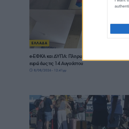
authenti
ΕΛΛΑΔΑ
e-ΕΦΚΑ και ΔΥΠΑ: Πληρωμές 56,7 εκατομμυρίων
ευρώ έως τις 14 Αυγούστου
8/08/2026 - 12:41μμ