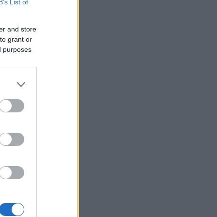
B’s List of
er and store
to grant or
ed purposes