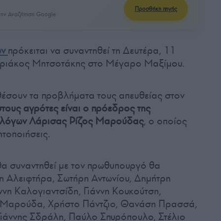
Προσθήκη πηγής
ην Αναζήτηση Google
ών
πρόκειται να συναντηθεί τη Δευτέρα, 11
ριάκος Μητσοτάκης στο Μέγαρο Μαξίμου.
θέσουν τα προβλήματα τους απευθείας στον
τους αγρότες είναι ο πρόεδρος της
λλόγων Λάρισας Ρίζος Μαρούδας
, ο οποίος
ητοποιήσεις.
θα συναντηθεί με τον πρωθυπουργό θα
η Αλειφτήρα, Σωτήρη Αντωνίου, Δημήτρη
ννη Καλογιαντσίδη, Γιάννη Κουκούτση,
ο Μαρούδα, Χρήστο Πάντζιο, Θανάση Πρασσά,
ιάννης Σδράλη, Παύλο Σπυρόπουλο, Στέλιο