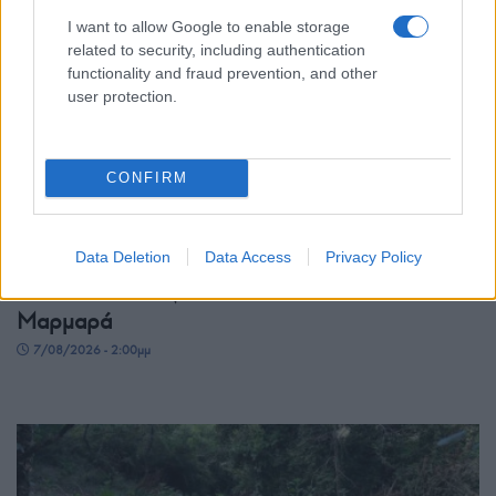
I want to allow Google to enable storage
related to security, including authentication
functionality and fraud prevention, and other
user protection.
ΕΛΛΑΔΑ
CONFIRM
Πυργαδίκια Χαλκιδικής: Έναν αιώνα ζωής
συμπληρώνει ο προσφυγικός οικισμός – Η
Data Deletion
Data Access
Privacy Policy
ιστορία του ξεριζωμού από την Αφθόνη του
Μαρμαρά
7/08/2026 - 2:00μμ