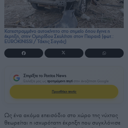
Κατεστραμμένο αυτοκίνητο στο σημείο όπου έγινε η
έκρηξη, στην Ομηρίδου Σκυλίτση στον Πειραιά (φωτ.:
EUROKINISSI / Τάκης Σαγιάς)
Στηρίξτε το Pontos News
Επιλέξτε μας ως
προτιμώμενη πηγή
στην Αναζήτηση Google
Προσθήκη πηγής
Ως ένα ακόμα επεισόδιο στο χώρο της νύχτας
θεωρείται η ισχυρότατη έκρηξη που συγκλόνισε