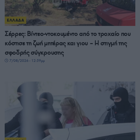
ΕΛΛΑΔΑ
Σέρρες: Βίντεο-ντοκουμέντο από το τροχαίο που
κόστισε τη ζωή μητέρας και γιου – Η στιγμή της
σφοδρής σύγκρουσης
7/08/2026 - 12:59μμ