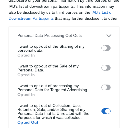
disclosure of your personal information by third parties on the
Μυστράς: «Τον έβαλα στην κατάψυξη για να τον
IAB’s list of downstream participants. This information may
also be disclosed by us to third parties on the
IAB’s List of
κρατήσω άφθαρτο» – Ελεύθερος ο 55χρονος
Downstream Participants
that may further disclose it to other
7/08/2026 - 5:14μμ
third parties.
Please note that this website/app uses one or more Google
Personal Data Processing Opt Outs
services and may gather and store information including but
not limited to your visit or usage behaviour. You may click to
I want to opt-out of the Sharing of my
personal data.
grant or deny consent to Google and its third-party tags to
Opted In
use your data for below specified purposes in below Google
consent section.
I want to opt-out of the Sale of my
Personal Data.
Opted In
I want to opt-out of processing my
Personal Data for Targeted Advertising.
Opted In
ΕΛΛΑΔΑ
I want to opt-out of Collection, Use,
Φωτιά τώρα στο Στεφάνι Κορινθίας – Μήνυμα
Retention, Sale, and/or Sharing of my
Personal Data that Is Unrelated with the
από το 112, στη μάχη 7 εναέρια μέσα
Purposes for which it was collected.
Opted Out
7/08/2026 - 4:46μμ