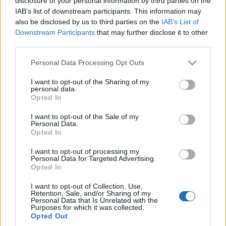
disclosure of your personal information by third parties on the
IAB’s list of downstream participants. This information may
ΚΟΣΜΟΣ
also be disclosed by us to third parties on the
IAB’s List of
Downstream Participants
that may further disclose it to other
Πυροβολισμοί στην Ταϊλάνδη: Σκότωσε τον
third parties.
παππού και τη γιαγιά του πριν ανοίξει πυρ στο
Please note that this website/app uses one or more Google
Personal Data Processing Opt Outs
σχολείο του ο 14χρονος
services and may gather and store information including but
not limited to your visit or usage behaviour. You may click to
I want to opt-out of the Sharing of my
7/08/2026 - 3:26μμ
personal data.
grant or deny consent to Google and its third-party tags to
Opted In
use your data for below specified purposes in below Google
consent section.
I want to opt-out of the Sale of my
Personal Data.
Opted In
I want to opt-out of processing my
Personal Data for Targeted Advertising.
Opted In
I want to opt-out of Collection, Use,
Retention, Sale, and/or Sharing of my
Personal Data that Is Unrelated with the
Purposes for which it was collected.
Opted Out
ΚΟΣΜΟΣ