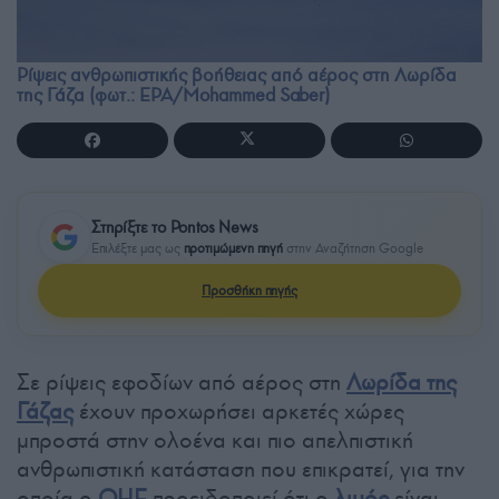
Ρίψεις ανθρωπιστικής βοήθειας από αέρος στη Λωρίδα
της Γάζα (φωτ.: EPA/Mohammed Saber)
Στηρίξτε το Pontos News
Επιλέξτε μας ως
προτιμώμενη πηγή
στην Αναζήτηση Google
Προσθήκη πηγής
Σε ρίψεις εφοδίων από αέρος στη
Λωρίδα της
Γάζας
έχουν προχωρήσει αρκετές χώρες
μπροστά στην ολοένα και πιο απελπιστική
ανθρωπιστική κατάσταση που επικρατεί, για την
οποία ο
ΟΗΕ
προειδοποιεί ότι ο
λιμός
είναι