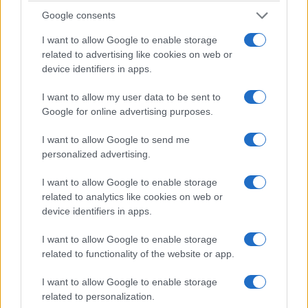
Ταϊλάνδη: Νεκροί και τραυματίες από
Google consents
πυροβολισμούς σε λύκειο
I want to allow Google to enable storage
related to advertising like cookies on web or
7/08/2026 - 9:32πμ
device identifiers in apps.
I want to allow my user data to be sent to
Google for online advertising purposes.
I want to allow Google to send me
personalized advertising.
I want to allow Google to enable storage
related to analytics like cookies on web or
device identifiers in apps.
ΚΟΣΜΟΣ
I want to allow Google to enable storage
related to functionality of the website or app.
Υεμένη: Οι Χούθι ξανανοίγουν το μέτωπο – 58
νεκροί στη φονικότερη επίθεση από το 2022
I want to allow Google to enable storage
related to personalization.
6/08/2026 - 11:55μμ