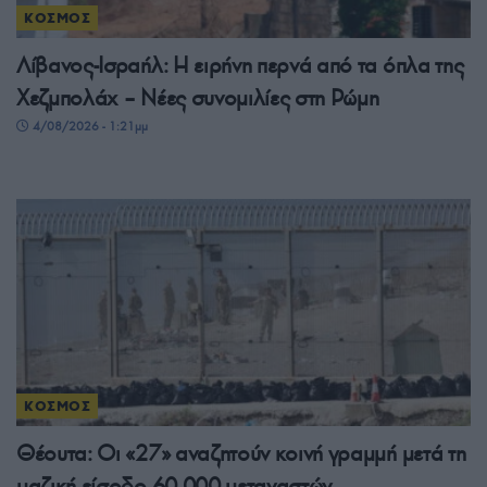
ΚΟΣΜΟΣ
Λίβανος-Ισραήλ: Η ειρήνη περνά από τα όπλα της
Χεζμπολάχ – Νέες συνομιλίες στη Ρώμη
4/08/2026 - 1:21μμ
ΚΟΣΜΟΣ
Θέουτα: Οι «27» αναζητούν κοινή γραμμή μετά τη
μαζική είσοδο 60.000 μεταναστών