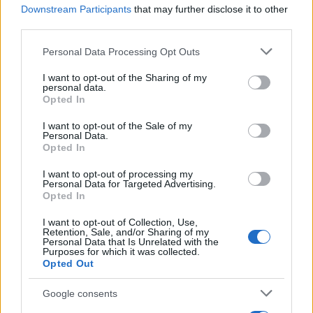
Downstream Participants
that may further disclose it to other
third parties.
Please note that this website/app uses one or more Google
Personal Data Processing Opt Outs
services and may gather and store information including but
not limited to your visit or usage behaviour. You may click to
I want to opt-out of the Sharing of my
personal data.
grant or deny consent to Google and its third-party tags to
Opted In
ΕΛΛΑΔΑ
use your data for below specified purposes in below Google
consent section.
I want to opt-out of the Sale of my
Υπόθεση Marfin: Προθεσμία έλαβε για την
Personal Data.
απολογία της η 46χρονη κατηγορούμενη
Opted In
7/08/2026 - 12:30μμ
I want to opt-out of processing my
Personal Data for Targeted Advertising.
Opted In
I want to opt-out of Collection, Use,
Retention, Sale, and/or Sharing of my
Personal Data that Is Unrelated with the
Purposes for which it was collected.
Opted Out
Google consents