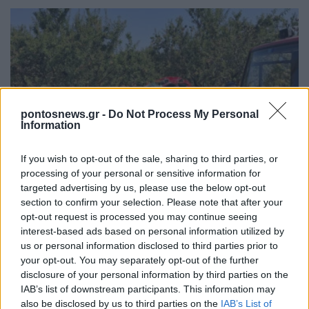
pontosnews.gr -
Do Not Process My Personal
Information
ΕΛΛΑΔΑ
If you wish to opt-out of the sale, sharing to third parties, or
Σέρρες: Βίντεο-ντοκουμέντο από το τροχαίο που
processing of your personal or sensitive information for
κόστισε τη ζωή μητέρας και γιου – Η στιγμή της
targeted advertising by us, please use the below opt-out
section to confirm your selection. Please note that after your
σφοδρής σύγκρουσης
opt-out request is processed you may continue seeing
7/08/2026 - 12:59μμ
interest-based ads based on personal information utilized by
us or personal information disclosed to third parties prior to
your opt-out. You may separately opt-out of the further
disclosure of your personal information by third parties on the
IAB’s list of downstream participants. This information may
also be disclosed by us to third parties on the
IAB’s List of