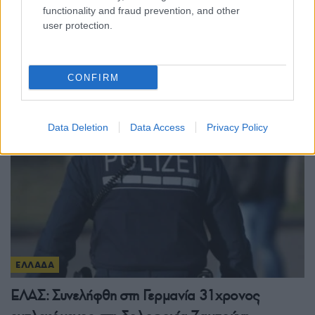
functionality and fraud prevention, and other
Φωτιά στη Βοιωτία: Προφυλακίστηκαν ο
user protection.
δήμαρχος Στυλίδας και άλλοι δύο
κατηγορούμενοι
CONFIRM
7/08/2026 - 11:25πμ
Data Deletion
Data Access
Privacy Policy
ΕΛΛΑΔΑ
ΕΛΑΣ: Συνελήφθη στη Γερμανία 31χρονος