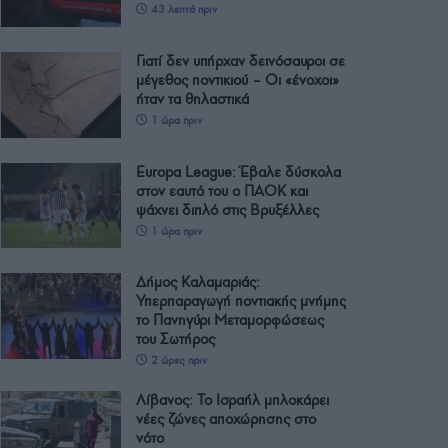
43 λεπτά πριν
Γιατί δεν υπήρχαν δεινόσαυροι σε
μέγεθος ποντικιού – Οι «ένοχοι»
ήταν τα θηλαστικά
1 ώρα πριν
Europa League: Έβαλε δύσκολα
στον εαυτό του ο ΠΑΟΚ και
ψάχνει διπλό στις Βρυξέλλες
1 ώρα πριν
Δήμος Καλαμαριάς:
Υπερπαραγωγή ποντιακής μνήμης
το Πανηγύρι Μεταμορφώσεως
του Σωτήρος
2 ώρες πριν
Λίβανος: Το Ισραήλ μπλοκάρει
νέες ζώνες αποχώρησης στο
νότο