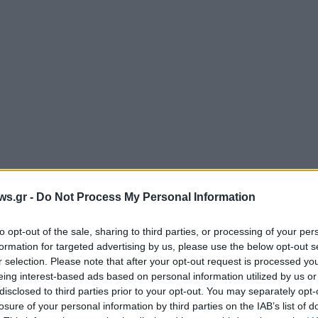
ws.gr -
Do Not Process My Personal Information
to opt-out of the sale, sharing to third parties, or processing of your per
formation for targeted advertising by us, please use the below opt-out s
r selection. Please note that after your opt-out request is processed y
eing interest-based ads based on personal information utilized by us or
disclosed to third parties prior to your opt-out. You may separately opt-
 διαστήματα αυξημένες.
losure of your personal information by third parties on the IAB’s list of
3 με 5 και στα ανατολικά από το απόγευμα έως