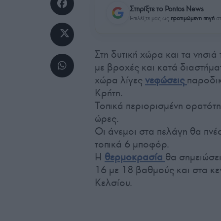
Στηρίξτε το Pontos News
Επιλέξτε μας ως
προτιμώμενη πηγή
στ
Στη δυτική χώρα και τα νησι
με βροχές και κατά διαστήμα
χώρα λίγες
νεφώσεις
παροδι
Κρήτη.
Τοπικά περιορισμένη ορατότητ
ώρες.
Οι άνεμοι στα πελάγη θα πνέο
τοπικά 6 μποφόρ.
Η
θερμοκρασία
θα σημειώσει
16 με 18 βαθμούς και στα κε
Κελσίου.