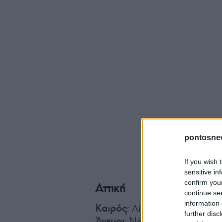
pontosne
If you wish 
sensitive in
confirm you
Αττική
continue se
information 
Καιρός
: Λίγες νεφώσεις κατά
further disc
Άνεμοι
: Νότιοι νοτιοδυτικοί 