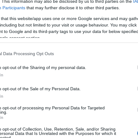
. This information may also be disclosed by us to third parties on the
IA
Participants
that may further disclose it to other third parties.
19 βαθμούς Κελσίου.
 that this website/app uses one or more Google services and may gath
including but not limited to your visit or usage behaviour. You may click 
 to Google and its third-party tags to use your data for below specifi
ogle consent section.
σκαιρα αυξημένες.
l Data Processing Opt Outs
ι βαθμιαία νότιοι νοτιοανατολικοί έως 4
o opt-out of the Sharing of my personal data.
18 βαθμούς Κελσίου.
In
o opt-out of the Sale of my Personal Data.
In
οδικά αυξημένες. Πιθανότητα ασθενών τοπικών
to opt-out of processing my Personal Data for Targeted
κή Μακεδονία και τη Θράκη και από το
ing.
In
νία.
αι βαθμιαία νότιοι έως 4 μποφόρ.
o opt-out of Collection, Use, Retention, Sale, and/or Sharing
ersonal Data that Is Unrelated with the Purposes for which it
5 και στην κεντρική Μακεδονία έως 16
lected.