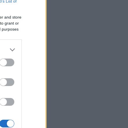
B’s List of
er and store
to grant or
ed purposes