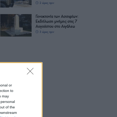
2 ώρες πριν
Γενοκτονία των Ασσυρίων:
Εκδήλωση μνήμης στις 7
Αυγούστου στο Αιγάλεω
3 ώρες πριν
sonal or
ection to
ou may
 personal
out of the
 downstream