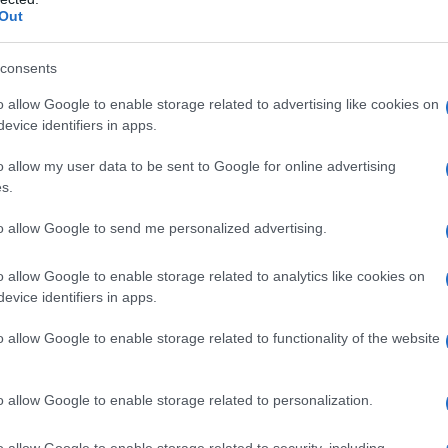
Out
consents
δυτική Στερεά, δυτική Πελοπόννησος
o allow Google to enable storage related to advertising like cookies on
 με βροχές και σποραδικές καταιγίδες. Το
evice identifiers in apps.
 θα βελτιωθεί.
o allow my user data to be sent to Google for online advertising
θμιαία στο Ιόνιο τοπικά 6 μποφόρ με περαιτέρω
s.
9 βαθμούς Κελσίου. Στο εσωτερικό της
to allow Google to send me personalized advertising.
ούς.
o allow Google to enable storage related to analytics like cookies on
evice identifiers in apps.
ια, ανατολική Πελοπόννησος
o allow Google to enable storage related to functionality of the website
τήματα αυξημένες με τοπικές βροχές.
αταιγίδες τις πρωινές ώρες στην περιοχή των
o allow Google to enable storage related to personalization.
 μποφόρ και στην ανατολική Πελοπόννησο και
o allow Google to enable storage related to security, including